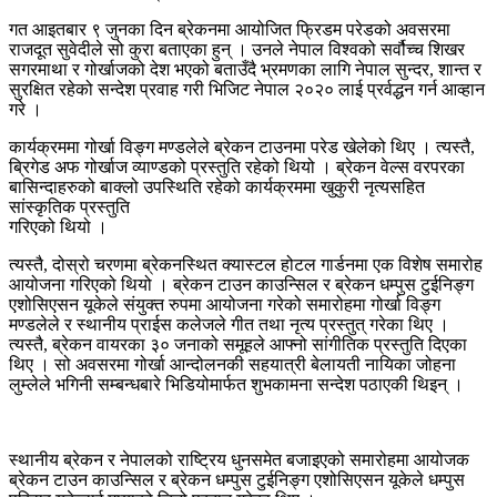
गत आइतबार ९ जुनका दिन ब्रेकनमा आयोजित फ्रिडम परेडको अवसरमा
राजदूत सुवेदीले सो कुरा बताएका हुन् । उनले नेपाल विश्वको सर्वौच्च शिखर
सगरमाथा र गोर्खाजको देश भएको बताउँदै भ्रमणका लागि नेपाल सुन्दर, शान्त र
सुरक्षित रहेको सन्देश प्रवाह गरी भिजिट नेपाल २०२० लाई प्रर्वद्धन गर्न आव्हान
गरे ।
कार्यक्रममा गोर्खा विङ्ग मण्डलेले ब्रेकन टाउनमा परेड खेलेको थिए । त्यस्तै,
ब्रिगेड अफ गोर्खाज व्याण्डको प्रस्तुति रहेको थियो । ब्रेकन वेल्स वरपरका
बासिन्दाहरुको बाक्लो उपस्थिति रहेको कार्यक्रममा खुकुरी नृत्यसहित
सांस्कृतिक प्रस्तुति
गरिएको थियो ।
त्यस्तै, दोस्रो चरणमा ब्रेकनस्थित क्यास्टल होटल गार्डनमा एक विशेष समारोह
आयोजना गरिएको थियो । ब्रेकन टाउन काउन्सिल र ब्रेकन धम्पुस टुईनिङ्ग
एशोसिएसन यूकेले संयुक्त रुपमा आयोजना गरेको समारोहमा गोर्खा विङ्ग
मण्डलेले र स्थानीय प्राईस कलेजले गीत तथा नृत्य प्रस्तुत् गरेका थिए ।
त्यस्तै, ब्रेकन वायरका ३० जनाको समूहले आफ्नो सांगीतिक प्रस्तुति दिएका
थिए । सो अवसरमा गोर्खा आन्दोलनकी सहयात्री बेलायती नायिका जोहना
लुम्लेले भगिनी सम्बन्धबारे भिडियोमार्फत शुभकामना सन्देश पठाएकी थिइन् ।
स्थानीय ब्रेकन र नेपालको राष्ट्रिय धुनसमेत बजाइएको समारोहमा आयोजक
ब्रेकन टाउन काउन्सिल र ब्रेकन धम्पुस टुईनिङ्ग एशोसिएसन यूकेले धम्पुस