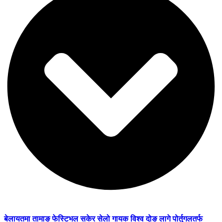
बेलायतमा तामाङ फेस्टिभल सकेर सेलो गायक विश्व दोङ लागे पोर्तुगलतर्फ