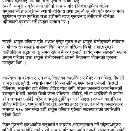
परिवार यूकेलाई मायाको चिनो प्रदान गरेका थिए ।
त्यस्तै, धम्पुस र ब्रेकनको भगिनी सम्बन्ध गाँस्न विशेष भूमिका खेलेका
धम्पुसवासी हाल ब्रेकन स्थायी बासिन्दा तथा तमु प्ये ल्हु संघ यूके अध्यक्ष मेजर
खुशीमान गुरुङ एमभिओ तथा श्रीमती मञ्जु गुरुङलाई उनीहरुले खेलेको
भूमिकाको प्रशंसा गर्दै उपहार प्रदान गरे ।
त्यस्तै, धम्पुस परिवार यूके अध्यक्ष ईन्द्र गुरुङ तथा धम्पुसे चेलीहरुको तर्फबाट
आयोजक संस्थालाई मायाको चिनो प्रदान गरिएको थियो । माछापुच्छ्रे
गाउँपालिको सद्भावना दूतसमेत रहेका मेजर गुरुङले कार्यक्रममा सहभागी भएका
धम्पुस परिवार तथा धम्पुसे चेलीहरुलाई आफ्नो निवासमा भोजनको प्रबन्ध
गराएका थिए ।
कार्यक्रममा ब्रेकन टाउन काउन्सिलका काउन्सिलर मेयर अन मेथिस, नेपाली
राजदूत डा.सुवेदी, स्थानीय एमपी क्रिस डेविज, एएम वेल्स एसेब्ली क्रिष्टी
विलियम, स्थानीय हाई सेरिफ डेविड प्येट जेपी, पोउज काउन्टी काउन्सिलकी
बयन्हाम बेभेर्ली, कर्णल बिजी जेम्स रबिन्सन, सीबिई, सीओ आईबिसी ले.कर्णल
शोन चन्दलर एमबिई, ब्रेकन धम्पुस टुईनिङ्ग एशोसिएसन अध्यक्ष काउन्सिल
डेविड मेरीडिथ, धम्पुस परिवार यूके अध्यक्ष इन्द्र गुरुङ, स्थानीय काउन्सिलर
लगायत १३० जनाभन्दा बढी धम्पुस परिवार यूकेका सदस्यहरुको उपस्थिति
रहेको थियो ।
मेजर गुरुङले एकअर्कामा सहकार्य र सहयोग आदानप्रदान गर्ने उद्देश्यअनुरुप
भगिनी सम्बन्ध गाँसिएको र सो सम्बन्ध गाँस्नका लागि नेपाली राजदूत डा. सुवेदी