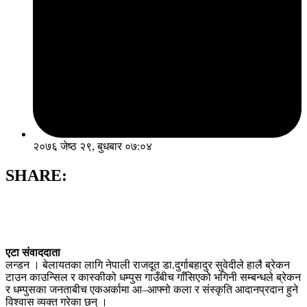
२०७६ जेष्ठ २९, बुधबार ०७:०४
SHARE:
एटा संवाददाता
लन्डन । बेलायतका लागि नेपाली राजदूत डा.दुर्गाबहादुर सुवेदीले हालै ब्रेकन
टाउन काउन्सिल र कास्कीको धम्पुस गाउँबीच गाँसिएको भगिनी सम्बन्धले ब्रेकन
र धम्पुसका जनताबीच एकअर्कामा आ–आफ्नो कला र संस्कृति आदानप्रदान हुने
विश्वास व्यक्त गरेका छन् ।