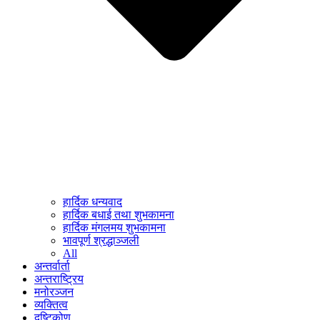
हार्दिक धन्यवाद
हार्दिक बधाई तथा शुभकामना
हार्दिक मंगलमय शुभकामना
भावपूर्ण श्रद्धाञ्जली
All
अन्तर्वार्ता
अन्तराष्ट्रिय
मनोरञ्जन
व्यक्तित्व
दृष्टिकोण