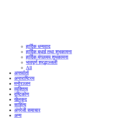
हार्दिक धन्यवाद
हार्दिक बधाई तथा शुभकामना
हार्दिक मंगलमय शुभकामना
भावपूर्ण श्रद्धाञ्जली
All
अन्तर्वार्ता
अन्तराष्ट्रिय
मनोरञ्जन
व्यक्तित्व
दृष्टिकोण
खेलकुद
साहित्य
अंग्रेजी समाचार
अन्य