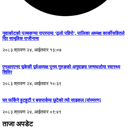
नुवाकोटको पञ्चकन्या राप्रपामा ‘ठूलो पहिरो’, पालिका अध्यक्ष कार्कीसहितले
दिए सामूहिक राजीनामा
२०८३ श्रावण २४, आईतवार १३:०७
एनआरएनए यूकेकी पूर्वअध्यक्ष पुनम गुरुङको अगुवाइमा जन्मथलोमा स्वास्थ्य
शिविर
२०८३ श्रावण २४, आईतवार १०:३९
घर फर्किने हुटहुटी र बसपार्कमा छुटेको त्यो साइकल [संस्मरण]
२०८३ श्रावण २४, आईतवार ०९:४९
ताजा अपडेट