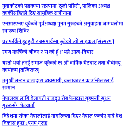
नुवाकोटको पञ्चकन्या राप्रपामा ‘ठूलो पहिरो’, पालिका अध्यक्ष
कार्कीसहितले दिए सामूहिक राजीनामा
एनआरएनए यूकेकी पूर्वअध्यक्ष पुनम गुरुङको अगुवाइमा जन्मथलोमा
स्वास्थ्य शिविर
घर फर्किने हुटहुटी र बसपार्कमा छुटेको त्यो साइकल [संस्मरण]
रमण महर्षिको जीवन र ‘म को हुँ ?’ भन्ने आत्म-विचार
यस्तो भयो तनहुँ समाज यूकेको १९ औं वार्षिक भेटघाट तथा बीबीक्यू
कार्यक्रम [तस्बिरहरु]
तमु धीं लन्डन ब्रान्चद्वारा व्यवसायी, कलाकार र काउन्सिलरलाई
सम्मान
नेपालका लागि बेलायती राजदूत रोब फेनद्वारा गृहमन्त्री सुधन
गुरुङसँग भेटवार्ता
विदेशमा रहेका नेपालीलाई नागरिकता दिएर नेपाल फर्काए मात्रै देश
विकास हुन्छ : पुनम गुरुङ