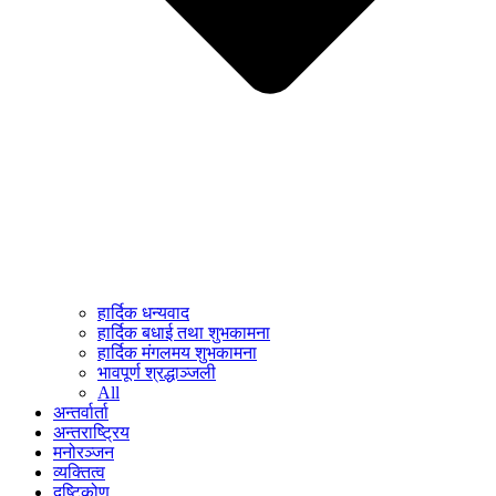
हार्दिक धन्यवाद
हार्दिक बधाई तथा शुभकामना
हार्दिक मंगलमय शुभकामना
भावपूर्ण श्रद्धाञ्जली
All
अन्तर्वार्ता
अन्तराष्ट्रिय
मनोरञ्जन
व्यक्तित्व
दृष्टिकोण