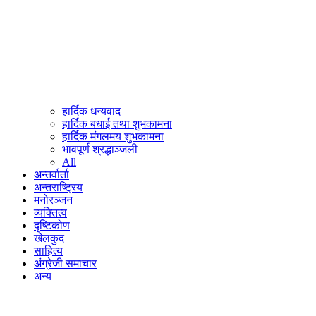
हार्दिक धन्यवाद
हार्दिक बधाई तथा शुभकामना
हार्दिक मंगलमय शुभकामना
भावपूर्ण श्रद्धाञ्जली
All
अन्तर्वार्ता
अन्तराष्ट्रिय
मनोरञ्जन
व्यक्तित्व
दृष्टिकोण
खेलकुद
साहित्य
अंग्रेजी समाचार
अन्य