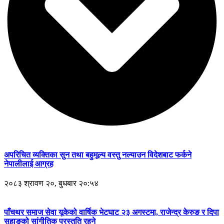
अपरिचित व्यक्तिका सुन तथा बहुमूल्य वस्तु नल्याउन विदेशबाट फर्कने
नेपालीलाई आग्रह
२०८३ श्रावण २०, बुधबार २०:५४
पाँचथर समाज सेवा यूकेको वार्षिक भेटघाट २३ अगस्टमा, राजेन्द्र केरुङ र दिपा
सुहाङको सांगीतिक प्रस्तुति रहने