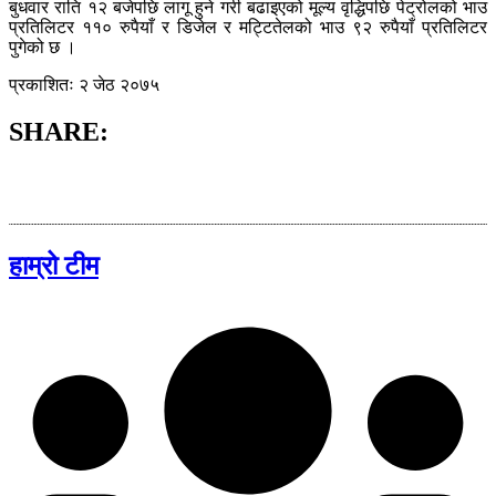
बुधवार राति १२ बजेपछि लागू हुने गरी बढाइएको मूल्य वृद्धिपछि पेट्रोलको भाउ
प्रतिलिटर ११० रुपैयाँ र डिजेल र मट्टितेलको भाउ ९२ रुपैयाँ प्रतिलिटर
पुगेको छ ।
प्रकाशितः २ जेठ २०७५
SHARE:
हाम्रो टीम