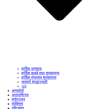
हार्दिक धन्यवाद
हार्दिक बधाई तथा शुभकामना
हार्दिक मंगलमय शुभकामना
भावपूर्ण श्रद्धाञ्जली
All
अन्तर्वार्ता
अन्तराष्ट्रिय
मनोरञ्जन
व्यक्तित्व
दृष्टिकोण