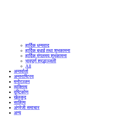
हार्दिक धन्यवाद
हार्दिक बधाई तथा शुभकामना
हार्दिक मंगलमय शुभकामना
भावपूर्ण श्रद्धाञ्जली
All
अन्तर्वार्ता
अन्तराष्ट्रिय
मनोरञ्जन
व्यक्तित्व
दृष्टिकोण
खेलकुद
साहित्य
अंग्रेजी समाचार
अन्य