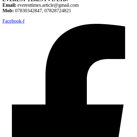
Email:
everesttimes.article@gmail.com
Mob:
07830342847, 07828724821
Facebook-f