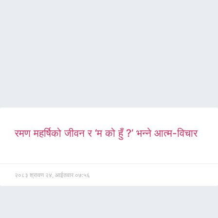
रमण महर्षिको जीवन र ‘म को हुँ ?’ भन्ने आत्म-विचार
२०८३ श्रावण २४, आईतवार ०७:५६