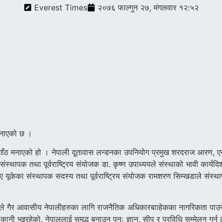
Everest Times
२०७६ फाल्गुन २७, मंगलवार १२:५२
मनाएको छ ।
षगाँठ मनाएको हो । नेपाली दूतावास लन्डनका उपनियोग प्रमुख शरदराज आरण, ए
ंस्थापक तथा पूर्वराष्ट्रिय संयोजक डा. कृष्ण उपाध्ययले संस्थाको भावी कार्यद
नए यूकेका संस्थापक सदस्य तथा पूर्वराष्ट्रिय संयोजक रामशरण सिम्खडाले संस्थ
ले गैर आवासीय नेपालीहरुका लागि राजनैतिक अधिकारबााहेकका नागरिकता पाउने क
राकानी भइरहेको, नेपाललाई समृद्ध बनाउन पुनः ज्ञान, सीप र प्रविधि सम्मेलन गर