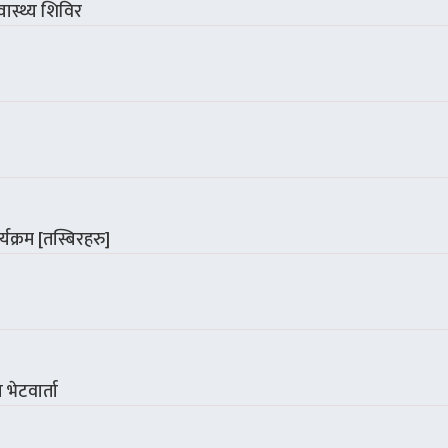
ास्थ्य शिविर
यक्रम [तस्बिरहरु]
भेटवार्ता