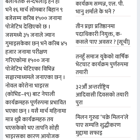
बेलायतकै सन्दर्भलाई हेर्ने हो
कार्यक्रम सम्पन्न, एल. पी.
भने १६ मार्च सोमबार बिहान ९
भानु शर्माले के भने ?
बजेसम्म करिब १५०० जनामा
तीन प्रज्ञा प्रतिष्ठानमा
पोजेटिभ देखिएको छ ।
पदाधिकारी नियुक्त, क-
जसमध्ये ३५ जनाले ज्यान
कसले पाए अवसर ? [सूची]
गुमाइसकेका छन् भने करिब ४५
हजार जनामा परीक्षण
तनहुँ समाज युकेको वार्षिक
गरिएकोमा १५०० जना
भेटघाट कार्यक्रम पुर्णरुपमा
पोजेटिभ भेटिएका विभिन्न
तयारी
सञ्चारमाध्यमले जनाएका छन् ।
नोवल कोरोना भाइरस
३२औँ अन्तर्राष्ट्रिय
(कोभिड–१९) बाट नेपाली
आदिवासी दिवसको तयारी
पुरा
कार्यक्रमहरु पूर्णरुपमा प्रभावित
भएका छन् । यसै मार्च महिनामा
मिलन गुरुङ ‘चक्रे मिलन’ले
मात्र थुप्रै कार्यक्रमहरु तय
पाए सम्पत्ति शुद्धीकरण
भएसकेको भए तापनि सोही
मुद्दामा सफाइ
भाइरसका कारण आयोजक