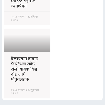
एभरेस्ट राइनोज
च्याम्पियन
२०८३ श्रावण २३, शनिबार
०३:५२
बेलायतमा तामाङ
फेस्टिभल सकेर
सेलो गायक विश्व
दोङ लागे
पोर्तुगलतर्फ
२०८३ श्रावण २२, शुक्रबार
१९:४६