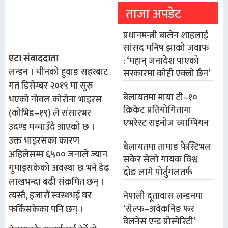
ताजा अपडेट
प्रधानमन्त्री बालेन शाहलाई
सांसद मनिष झाको जवाफ
एटा संवाददाता
: ‘महान् जनादेश पाएको
लन्डन । चीनको हुवाङ सहरबाट
सरकारमा कोही एक्लो छैन’
गत डिसेम्बर २०१९ मा सुरु
बेलायतमा माया टी–१०
भएको नोवल कोरोना भाइरस
क्रिकेट प्रतियोगितामा
(कोभिड–१९) ले संसारभर
एभरेस्ट राइनोज च्याम्पियन
उदण्ड मच्चाउँदै आएको छ ।
उक्त भाइरसका कारण
बेलायतमा तामाङ फेस्टिभल
अहिलेसम्म ६५०० जनाले ज्यान
सकेर सेलो गायक विश्व
गुमाइसकेको अवस्था छ भने डेढ
दोङ लागे पोर्तुगलतर्फ
लाखभन्दा बढी संक्रमित छन् ।
त्यस्तै, हजारौं स्वस्थभई घर
नेपाली दूतावास लन्डनमा
‘सेल्फ–अवेकनिङ फर
फर्किसकेका पनि छन् ।
वेलनेस एन्ड प्रोस्पेरिटी’