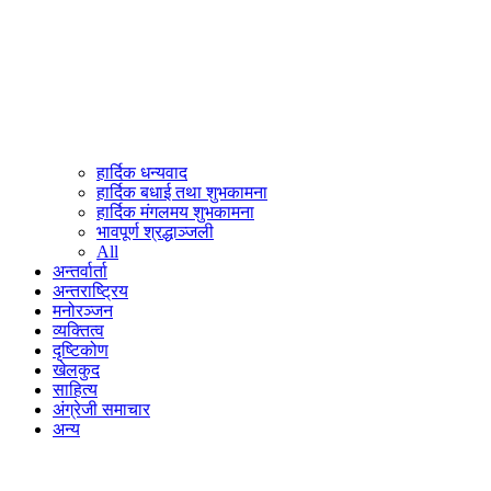
हार्दिक धन्यवाद
हार्दिक बधाई तथा शुभकामना
हार्दिक मंगलमय शुभकामना
भावपूर्ण श्रद्धाञ्जली
All
अन्तर्वार्ता
अन्तराष्ट्रिय
मनोरञ्जन
व्यक्तित्व
दृष्टिकोण
खेलकुद
साहित्य
अंग्रेजी समाचार
अन्य