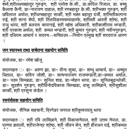
शर्मा
,
श्री
लक्ष्यबहादुर
गुरुङ्ग
,
श्री
प्रवेश
के
.
सी
.,
डा
.
कपिल
रिजाल
,
डा
.
बच्चु
कैलाश
कैनी
,
डा
=
नारायण
दाहाल
,
श्री
रणबहादुर
के
.
सी
,
श्री
भक्त
गुरुङ्ग
,
श्री
छविलाल
अर्याल
,
श्री
धनबहादुर
सार्की
,
श्री
भक्त
बहादुर
दर्जी
,
श्रीमती
कल्पना
राई
,
श्री
साना
शेर्पा
,
श्री
तिलविक्रम
सम्वाहाम्फे
,
श्रीमती
आरती
श्रेष्ठ
,
श्री
राजु
थापा
,
श्री
बलराम
चापागाई
,
श्री
महेश
अधिकारी
,
श्री
काशीराम
भण्डारी
,
श्री
प्रकाश
अर्याल
,
श्री
कमल
भण्डारी
,
श्री
कुमार
गुरुङ्ग
,
श्री
नवीन
गुरुङ्ग
,
श्री
दधिराम
आचार्य
र
सदस्य
—
सचिव
उप
—
नियोग
प्रमुख
श्री
शरदराज
आरण
।
जन
स्वास्थ्य
तथा
सचेतना
सहयोग
समिति
संयोजक
,
डा
=
रमेश
खोजु
सदस्यहरु
डा
=
अरुण
झा
,
डा
=
वीना
सुव्वा
,
डा
=
शम्भु
आचार्य
,
डा
=
अच्युत
धिताल
,
डा
=
सविन
जोशी
,
डा
=
सत्यनारायण
राजभण्डारी
,
डा
=
कमल
अर्याल
,
डा
=
पदम
सिम्खडा
,
डा
=
सुनिल
शाह
,
डा
=
मोहन
थापा
,
डा
=
सुनिल
बुढाथोकी
,
डा
=
सुदर्शन
गुरुङ्ग
,
श्री
विनोदविकास
सिम्खडा
,
वासु
लामिछाने
,
श्री
सुशीला
कार्की
,
श्री
प्रसुना
कंडेल
।
स्वयंसेवक
सहयोग
समिति
संयोजक
,
सैनिक
सहचारी
,
व्रिगेडर
जनरल
श्री
कुमारवावु
थापा
सदस्यहरु
श्री
रवि
लामिछाने
,
श्री
विकास
नेपाल
,
श्री
उत्तम
नेपाल
,
डा
.
प्रणव
ज्ञवाली
,
श्री
राजेन्द्र
श्रेष्ठ
,
श्री
जीवन
सेन
,
श्री
हीराधन
राई
,
श्री
कमल