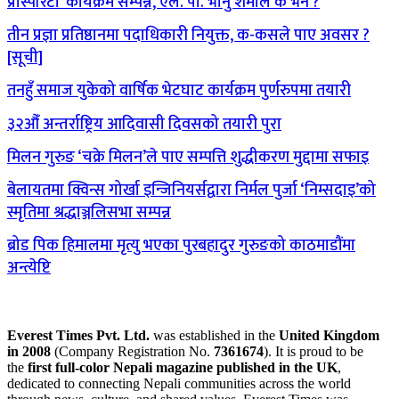
प्रोस्पेरिटी’ कार्यक्रम सम्पन्न, एल. पी. भानु शर्माले के भने ?
तीन प्रज्ञा प्रतिष्ठानमा पदाधिकारी नियुक्त, क-कसले पाए अवसर ?
[सूची]
तनहुँ समाज युकेको वार्षिक भेटघाट कार्यक्रम पुर्णरुपमा तयारी
३२औँ अन्तर्राष्ट्रिय आदिवासी दिवसको तयारी पुरा
मिलन गुरुङ ‘चक्रे मिलन’ले पाए सम्पत्ति शुद्धीकरण मुद्दामा सफाइ
बेलायतमा क्विन्स गोर्खा इन्जिनियर्सद्वारा निर्मल पुर्जा ‘निम्सदाइ’को
स्मृतिमा श्रद्धाञ्जलिसभा सम्पन्न
ब्रोड पिक हिमालमा मृत्यु भएका पुरबहादुर गुरुङको काठमाडौंमा
अन्त्येष्टि
Everest Times Pvt. Ltd.
was established in the
United Kingdom
in 2008
(Company Registration No.
7361674
). It is proud to be
the
first full-color Nepali magazine published in the UK
,
dedicated to connecting Nepali communities across the world