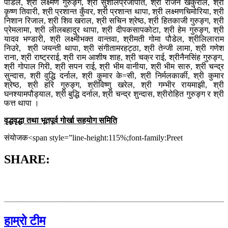
पौडेल
,
श्री
लक्ष्मण
गुरुङ्ग
,
श्री
सुशील
प्रजापति
,
श्री
राजन
खकुराल
,
श्री
कृष्ण
तिवारी
,
श्री
प्रशान्त
कुँवर
,
श्री
प्रशान्त
थापा
,
श्री
लक्ष्मण
चिमोरिया
,
श्री
निशान
रिजाल
,
श्री
शिव
खराल
,
श्री
सचिन
श्रेष्ठ
,
श्री
हितकाजी
गुरुङ्ग
,
श्री
प्रेम
लामा
,
श्री
लीलबहादुर
थापा
,
श्री
दीपक
सापकोटा
,
श्री
हेम
गुरुङ्ग
,
श्री
यादव
भण्डारी
,
श्री
लक्ष्मीभक्त
वान्तवा
,
श्रीमती
गोमा
पौडेल
,
श्री
लिलाराम
निउरे
,
श्री
जयन्ती
थापा
,
श्री
संगीता
मरहट्ठा
,
श्री
तेन्जी
लामा
,
श्री
गणेश
राना
,
श्री
राष्ट्र
राई
,
श्री
राम
आशीष
शाह
,
श्री
चक्र
राई
,
श्री
नैनसिंह
गुरुङ्ग
,
श्री
गोपाल
गिरी
,
श्री
सपन
राई
,
श्री
भीम
वानीया
,
श्री
भीम
सारु
,
श्री
चन्द्र
सुन्दास
,
श्री
वुद्धि
दर्नाल
,
श्री
कुमार
के
=
सी
,
श्री
निर्मल
कार्की
,
श्री
कुमार
श्रेष्ठ
,
श्री
हरि
गुरुङ्ग
,
श्री
विष्णु
खरेल
,
श्री
गम्भीर
रायमाझी
,
श्री
घनश्याम
पौड्याल
,
श्री
बुद्धि
दर्नाल
,
श्री
चन्द्र
शुन्दास
,
श्री
रोहित
गुरुङ्ग
र
श्री
फत्त
थापा
।
वृद्धवृद्धा
तथा
भूतपूर्व
गोर्खा
सहयोग
समिति
संयोजक
<span style=”line-height:115%;font-
family:Preet
SHARE:
हाम्रो टीम