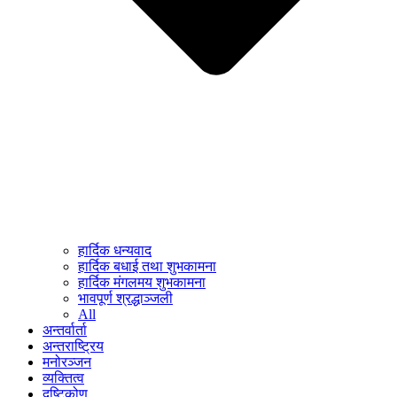
हार्दिक धन्यवाद
हार्दिक बधाई तथा शुभकामना
हार्दिक मंगलमय शुभकामना
भावपूर्ण श्रद्धाञ्जली
All
अन्तर्वार्ता
अन्तराष्ट्रिय
मनोरञ्जन
व्यक्तित्व
दृष्टिकोण