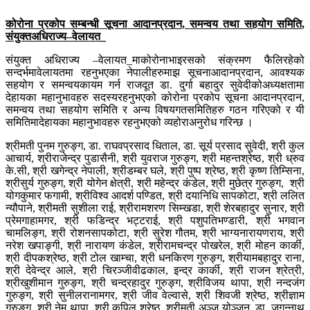
कोरोना
प्रकोप
सम्बन्धी
सूचना
आदानप्रदान
,
समन्वय
तथा
सहयोग
समिति
,
संयुक्त
अधिराज्य
–
वेलायत
_
संयुक्त
अधिराज्य
–
वेलायत
_
मा
कोरोनाभाइरसको
संक्रमण
फैलिरहेको
सन्दर्भमा
वेलायतमा
रहनुभएका
नेपालीहरुमाझ
सूचना
आदानप्रदान
,
आवश्यक
सहयोग
र
समन्वय
कायम
गर्न
राजदूत
डा
.
दुर्गा
बहादुर
सुवेदीको
अध्यक्षतामा
देहायका
महानुभावहरु
सदस्य
रहनुभएको
कोरोना
प्रकोप
सूचना
आदानप्रदान
,
समन्वय
तथा
सहयोग
समिति
र
अन्य
विषयगत
समितिहरु
गठन
गरिएको
र
यी
समितिमा
देहायका
महानुभावहरु
रहनुभएको
व्यहोरा
अनुरोध
गरिन्छ
।
श्रीमती
पुनम
गुरुङ्ग
,
डा
.
राघवप्रसाद
धिताल
,
डा
.
सूर्य
प्रसाद
सुवेदी
,
श्री
कुल
आचार्य
,
श्री
राजेन्द्र
पुडासैनी
,
श्री
युवराज
गुरुङ्ग
,
श्री
महन्त
श्रेष्ठ
,
श्री
ध्रुव
के
.
सी
,
श्री
खगेन्द्र
नेपाली
,
श्री
डम्बर
घले
,
श्री
पुष्प
श्रेष्ठ
,
श्री
कृष्ण
तिम्सिना
,
श्री
सुर्य
गुरुङ्ग
,
श्री
योगेन
क्षेत्री
,
श्री
महेन्द्र
कंडेल
,
श्री
मुछेत्र
गुरुङ्ग
,
श्री
योगकुमार
फगामी
,
श्री
विश्व
आदर्श
पण्डित
,
श्री
दयानिधि
सापकोटा
,
श्री
ललित
न्यौपाने
,
श्रीमती
सुशीला
राई
,
श्री
रामशरण
सिम्खडा
,
श्री
शेरबहादुर
सुनार
,
श्री
प्रेम
गाहामगर
,
श्री
फडिन्द्र
भट्टराई
,
श्री
पशुपति
भण्डारी
,
श्री
भगवान
चामलिङ्ग
,
श्री
रोशन
सापकोटा
,
श्री
सुरेश
गौतम
,
श्री
भाग्यनारायण
राय
,
श्री
नरेश
खपाङ्गी
,
श्री
नारायण
कंडेल
,
श्री
रामचन्द्र
पोखरेल
,
श्री
मोहन
कार्की
,
श्री
दीपक
श्रेष्ठ
,
श्री
टोल
खाम्चा
,
श्री
धनकिरण
गुरुङ्ग
,
श्री
यामबहादुर
राना
,
श्री
देवेन्द्र
आले
,
श्री
चिरञ्जीवी
ढकाल
,
इन्द्र
कार्की
,
श्री
राजन
श्रेत्री
,
श्री
खुशीमान
गुरुङ्ग
, श्री चन्द्रहादुर गुरुङ्ग,
श्री
विजय
थापा
,
श्री
नन्दजंग
गुरुङ्ग
,
श्री
सुनील
रानामगर
,
श्री
जीव
वेल्वासे
,
श्री
शिवजी
श्रेष्ठ
,
श्री
ज्ञाम
गुरुङ्ग
,
श्री
नेम
थापा
,
श्री
कपिल
श्रेष्ठ
,
श्रीमती
अञ्जु
योञ्जन
,
डा
.
जगन्नाथ