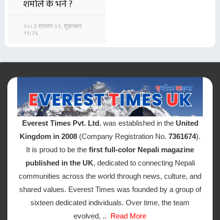
शर्माले के भने ?
२०८३ श्रावण २२, शुक्रबार
१९:२६
Everest Times Pvt. Ltd.
was established in the
United
Kingdom in 2008
(Company Registration No.
7361674
).
It is proud to be the
first full-color Nepali magazine
published in the UK
, dedicated to connecting Nepali
communities across the world through news, culture, and
shared values. Everest Times was founded by a group of
sixteen dedicated individuals. Over time, the team
evolved, ..
Read More