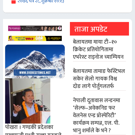
२०७६ चैत्र २८, शुक्रबार १०:१३
ताजा अपडेट
बेलायतमा माया टी–१०
क्रिकेट प्रतियोगितामा
एभरेस्ट राइनोज च्याम्पियन
बेलायतमा तामाङ फेस्टिभल
सकेर सेलो गायक विश्व
दोङ लागे पोर्तुगलतर्फ
नेपाली दूतावास लन्डनमा
‘सेल्फ–अवेकनिङ फर
वेलनेस एन्ड प्रोस्पेरिटी’
कार्यक्रम सम्पन्न, एल. पी.
पोखरा । गण्डकी प्रदेशका
भानु शर्माले के भने ?