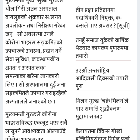
मुख्यमन्त्री पृथ्वी सुब्बा गुरुङले
धौलागिरी अञ्चल अस्पताल
तीन प्रज्ञा प्रतिष्ठानमा
बागलुङको शुक्रबार स्थलगत
पदाधिकारी नियुक्त, क-
अवलोकन तथा निरीक्षण गरेका
कसले पाए अवसर ? [सूची]
छन् । सो अवसरमा उनले
तनहुँ समाज युकेको वार्षिक
कोरोना भाइरस सङ्क्रमितको
भेटघाट कार्यक्रम पुर्णरुपमा
उपचारको अवस्था, प्रदान गर्ने
तयारी
सेवा सुविधा, व्यवस्थापकीय
क्षमता र अस्पतालका
३२औँ अन्तर्राष्ट्रिय
समस्याका बारेमा जानकारी
आदिवासी दिवसको तयारी
लिए । सो अस्पतालमा दुई जना
पुरा
सङ्क्रमितले उपचार गराइरहेको
मिलन गुरुङ ‘चक्रे मिलन’ले
अस्पतालले जनाएको छ ।
पाए सम्पत्ति शुद्धीकरण
मुख्यमन्त्री गुरुङले कोरोना
मुद्दामा सफाइ
भाइरसविरुद्ध एकजुट भएर सबै
बेलायतमा क्विन्स गोर्खा
लाग्नुपर्ने आवश्यकता औल्याउँदै
इन्जिनियर्सद्वारा निर्मल पुर्जा