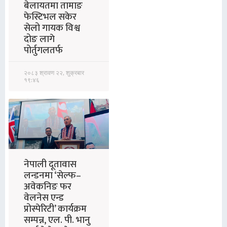
बेलायतमा तामाङ
फेस्टिभल सकेर
सेलो गायक विश्व
दोङ लागे
पोर्तुगलतर्फ
२०८३ श्रावण २२, शुक्रबार
१९:४६
नेपाली दूतावास
लन्डनमा ‘सेल्फ–
अवेकनिङ फर
वेलनेस एन्ड
प्रोस्पेरिटी’ कार्यक्रम
सम्पन्न, एल. पी. भानु