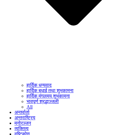
हार्दिक धन्यवाद
हार्दिक बधाई तथा शुभकामना
हार्दिक मंगलमय शुभकामना
भावपूर्ण श्रद्धाञ्जली
All
अन्तर्वार्ता
अन्तराष्ट्रिय
मनोरञ्जन
व्यक्तित्व
दृष्टिकोण