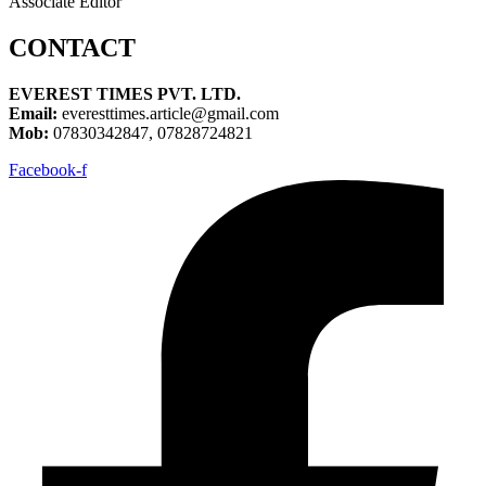
Associate Editor
CONTACT
EVEREST TIMES PVT. LTD.
Email:
everesttimes.article@gmail.com
Mob:
07830342847, 07828724821
Facebook-f