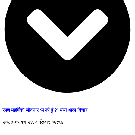
रमण महर्षिको जीवन र ‘म को हुँ ?’ भन्ने आत्म-विचार
२०८३ श्रावण २४, आईतवार ०७:५६