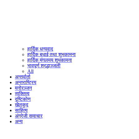
हार्दिक धन्यवाद
हार्दिक बधाई तथा शुभकामना
हार्दिक मंगलमय शुभकामना
भावपूर्ण श्रद्धाञ्जली
All
अन्तर्वार्ता
अन्तराष्ट्रिय
मनोरञ्जन
व्यक्तित्व
दृष्टिकोण
खेलकुद
साहित्य
अंग्रेजी समाचार
अन्य