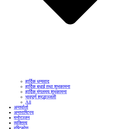
हार्दिक धन्यवाद
हार्दिक बधाई तथा शुभकामना
हार्दिक मंगलमय शुभकामना
भावपूर्ण श्रद्धाञ्जली
All
अन्तर्वार्ता
अन्तराष्ट्रिय
मनोरञ्जन
व्यक्तित्व
दृष्टिकोण