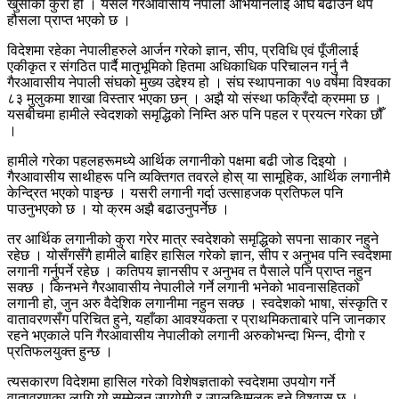
खुसीको कुरा हो । यसले गैरआवासीय नेपाली अभियानलाई अघि बढाउन थप
हौसला प्राप्त भएको छ ।
विदेशमा रहेका नेपालीहरुले आर्जन गरेको ज्ञान, सीप, प्रविधि एवं पूँजीलाई
एकीकृत र संगठित पार्दै मातृभूमिको हितमा अधिकाधिक परिचालन गर्नु नै
गैरआवासीय नेपाली संघको मुख्य उद्देश्य हो । संघ स्थापनाका १७ वर्षमा विश्वका
८३ मुलुकमा शाखा विस्तार भएका छन् । अझै यो संस्था फक्रिँदो क्रममा छ ।
यसबीचमा हामीले स्वेदशको समृद्धिको निम्ति अरु पनि पहल र प्रयत्न गरेका छौँ
।
हामीले गरेका पहलहरूमध्ये आर्थिक लगानीको पक्षमा बढी जोड दिइयो ।
गैरआवासीय साथीहरू पनि व्यक्तिगत तवरले होस् या सामूहिक, आर्थिक लगानीमै
केन्द्रित भएको पाइन्छ । यसरी लगानी गर्दा उत्साहजक प्रतिफल पनि
पाउनुभएको छ । यो क्रम अझै बढाउनुपर्नेछ ।
तर आर्थिक लगानीको कुरा गरेर मात्र स्वदेशको समृद्धिको सपना साकार नहुने
रहेछ । योसँगसँगै हामीले बाहिर हासिल गरेको ज्ञान, सीप र अनुभव पनि स्वदेशमा
लगानी गर्नुपर्ने रहेछ । कतिपय ज्ञानसीप र अनुभव त पैसाले पनि प्राप्त नहुन
सक्छ । किनभने गैरआवासीय नेपालीले गर्ने लगानी भनेको भावनासहितको
लगानी हो, जुन अरु वैदेशिक लगानीमा नहुन सक्छ । स्वदेशको भाषा, संस्कृति र
वातावरणसँग परिचित हुने, यहाँका आवश्यकता र प्राथमिकताबारे पनि जानकार
रहने भएकाले पनि गैरआवासीय नेपालीको लगानी अरुकोभन्दा भिन्न, दीगो र
प्रतिफलयुक्त हुन्छ ।
त्यसकारण विदेशमा हासिल गरेको विशेषज्ञताको स्वदेशमा उपयोग गर्ने
वातावरणका लागि यो सम्मेलन उपयोगी र उपलब्धिमूलक हुने विश्वास छ ।