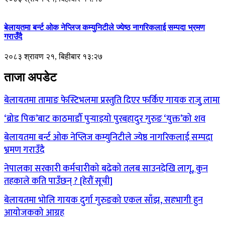
बेलायतमा बर्न्ट ओक नेप्लिज कम्युनिटीले ज्येष्ठ नागरिकलाई सम्पदा भ्रमण
गराउँदै
२०८३ श्रावण २१, बिहीबार १३:२७
ताजा अपडेट
बेलायतमा तामाङ फेस्टिभलमा प्रस्तुति दिएर फर्किए गायक राजुु लामा
‘ब्रोड पिक’बाट काठमाडौँ पुर्‍याइयो पुरबहादुर गुरुङ ‘युक्त’को शव
बेलायतमा बर्न्ट ओक नेप्लिज कम्युनिटीले ज्येष्ठ नागरिकलाई सम्पदा
भ्रमण गराउँदै
नेपालका सरकारी कर्मचारीको बढेको तलब साउनदेखि लागू, कुन
तहकाले कति पाउँछन् ? [हेरौं सूची]
बेलायतमा भोलि गायक दुर्गा गुरुङको एकल साँझ, सहभागी हुन
आयोजकको आग्रह