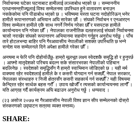
निर्वाचनमा घटेका घटनाबाट हामीलाई लञ्जाबोध भएको छ । सम्माननीय
प्रधानमन्त्रीज्यूलाई विश्व सम्मेलनमा उपस्थित हुने वातावरण बनाउन
नसकेकोमा पनि पीडाबोध भएको छ । भविष्यमा यस्ता घटना नदोहोरिऊन् भनेर
हामीले रूपान्तरणको अभियान अघि सारेका छौं । संघको निर्वाचन र एनआरएन
विश्व सम्मेलन हामीले एकै साथ नगर्ने निर्णय गरेका छौँ र यसपटक हामीले
कार्यान्वयन पनि गरेका छौँ । नेपालका राजनीतिक दलहरुलाई संघको निर्वाचनमा
चासो नराखेर संघको रूपान्तरण अभियानमा सहयोग गर्नुहुन अनुरोध गर्दछु । पाँच
तारे होटलभन्दा बाहिर पनि गैरआवासीय नेपालीको सशक्त उपस्थिति छ भन्ने
सन्देश यस सम्मेलनले दिने अपेक्षा हामीले गरेका छौँ ।
अन्त्यमा म फेरि पनि दोहोर्याउँछु- हाम्रो मूलभूत लक्ष्य स्वेदशकै समृद्धि हो र हुनुपर्छ
। आफ्नो मातृदेशको परिचय बदल्न सके संसारभरका नेपालीको पहिचान
बदलिनेछ । स्वदेशको समृद्धिसँग नै हाम्रो स्वाभिमान जोडिएको छ । यही मर्म
वाक्यमा रहेर स्वदेशलाई हामीले के र कसरी योगदान गर्न सक्छौँ, नेपाल सरकार,
नेपालका संस्थाहरु र निजी क्षेत्रसँग कसरी सहकार्य गर्न सक्छौँ ? यही विषयमा
केन्द्रित रहेर सार्थक बहस गरौँ । उपाय खोजौँ र त्यसको कार्यान्वयनमा लागौँ ।
यति आग्रह गर्दै कार्यक्रम अघि बढाउन अनुरोध गर्छु । धन्यवाद ।
(२३ असोज २०७७ मा गैरआवासीय नेपाली विश्व ज्ञान सीप सम्मेलनको दोस्रो
संस्करणको उद्घाटन सत्रमा व्यक्त मन्तव्य)
SHARE: