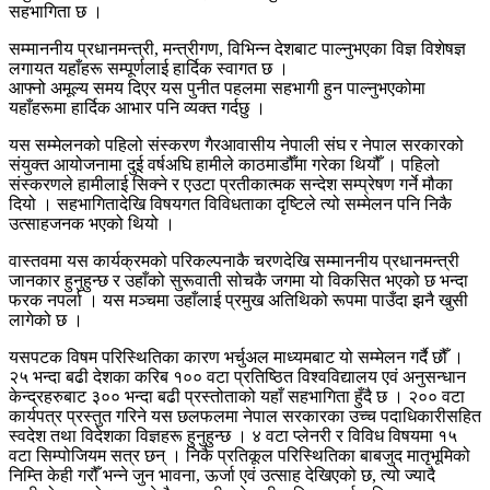
सहभागिता छ ।
सम्माननीय प्रधानमन्त्री, मन्त्रीगण, विभिन्न देशबाट पाल्नुभएका विज्ञ विशेषज्ञ
लगायत यहाँहरू सम्पूर्णलाई हार्दिक स्वागत छ ।
आफ्नो अमूल्य समय दिएर यस पुनीत पहलमा सहभागी हुन पाल्नुभएकोमा
यहाँहरूमा हार्दिक आभार पनि व्यक्त गर्दछु ।
यस सम्मेलनको पहिलो संस्करण गैरआवासीय नेपाली संघ र नेपाल सरकारको
संयुक्त आयोजनामा दुई वर्षअघि हामीले काठमाडौँमा गरेका थियौँ । पहिलो
संस्करणले हामीलाई सिक्ने र एउटा प्रतीकात्मक सन्देश सम्प्रेषण गर्ने मौका
दियो । सहभागितादेखि विषयगत विविधताका दृष्टिले त्यो सम्मेलन पनि निकै
उत्साहजनक भएको थियो ।
वास्तवमा यस कार्यक्रमको परिकल्पनाकै चरणदेखि सम्माननीय प्रधानमन्त्री
जानकार हुनुहुन्छ र उहाँको सुरूवाती सोचकै जगमा यो विकसित भएको छ भन्दा
फरक नपर्ला । यस मञ्चमा उहाँलाई प्रमुख अतिथिको रूपमा पाउँदा झनै खुसी
लागेको छ ।
यसपटक विषम परिस्थितिका कारण भर्चुअल माध्यमबाट यो सम्मेलन गर्दै छौँ ।
२५ भन्दा बढी देशका करिब १०० वटा प्रतिष्ठित विश्वविद्यालय एवं अनुसन्धान
केन्द्रहरुबाट ३०० भन्दा बढी प्रस्तोताको यहाँ सहभागिता हुँदै छ । २०० वटा
कार्यपत्र प्रस्तुत गरिने यस छलफलमा नेपाल सरकारका उच्च पदाधिकारीसहित
स्वदेश तथा विदेशका विज्ञहरू हुनुहुन्छ । ४ वटा प्लेनरी र विविध विषयमा १५
वटा सिम्पोजियम सत्र छन् । निकै प्रतिकूल परिस्थितिका बाबजुद मातृभूमिको
निम्ति केही गरौँ भन्ने जुन भावना, ऊर्जा एवं उत्साह देखिएको छ, त्यो ज्यादै