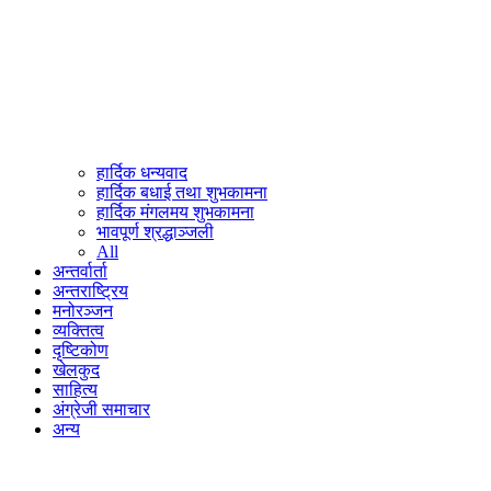
हार्दिक धन्यवाद
हार्दिक बधाई तथा शुभकामना
हार्दिक मंगलमय शुभकामना
भावपूर्ण श्रद्धाञ्जली
All
अन्तर्वार्ता
अन्तराष्ट्रिय
मनोरञ्जन
व्यक्तित्व
दृष्टिकोण
खेलकुद
साहित्य
अंग्रेजी समाचार
अन्य