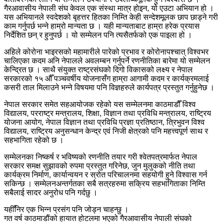
गैरआवासीय नेपाली संघ केवल एक संस्था मात्र होइन, यो एउटा अभियान हो ।
यस अभियानले स्वदेशको बृहत्तर हितका निम्ति केही सन्देशमूलक छाप छाड्ने गरी
काम गर्नुपर्छ भन्ने हाम्रो मान्यता छ । यही मान्यताबाट हाम्रा हरेक प्रयास
निर्देशित छन् र हुनुपर्छ । यो सम्मेलन पनि त्यसैतर्फको एक पाइला हो ।
अहिले कोरोना भाइरसको महामारीले पारेको प्रभाव र कोरोनापश्चात् विश्वभर
चालिएका कदम अनि नेपालले अवलम्बन गर्नुपर्ने रणनीतिका बारेमा यो सम्मेलन
केन्द्रित छ । साथै संयुक्त राष्ट्रसंघको दिगो विकासको लक्ष्य र नेपाल
सरकारको १५ औँ पञ्चवर्षीय योजनासँग हाम्रा आगामी कदम र कार्यक्रमलाई
कसरी ताल मिलाउने भन्ने विषयमा पनि विज्ञहरुले कार्यपत्र प्रस्तुत गर्नुहुनेछ ।
नेपाल सरकार समेत सहआयोजक रहेको यस सम्मेलनमा काठमाडौँ विश्व
विद्यालय, परराष्ट्र मन्त्रालय, शिक्षा, विज्ञान तथा प्रविधि मन्त्रालय, राष्ट्रिय
योजना आयोग, नेपाल विज्ञान तथा प्रविधि प्रज्ञा प्रतिष्ठान, त्रिभुवन विश्व
विद्यालय, राष्ट्रिय अनुसन्धान केन्द्र एवं निजी क्षेत्रको पनि महत्त्वपूर्ण साथ र
सहभागिता रहेको छ ।
सम्मेलनका निष्कर्ष र भविष्यको रणनीति तयार गरी श्वेतपत्रमार्फत नेपाल
सरकार समक्ष सुझावको रुपमा प्रस्तुत गरिनेछ, जुन मुलुकको नीति तथा
कार्यक्रम निर्माण, कार्यान्वयन र स्रोत परिचालनमा सहयोगी हुने विश्वास गर्न
सकिन्छ । सम्मेलनअन्तर्गतका सबै सत्रहरुमा सक्रिय सहभागिताका निम्ति
सबैलाई सादर अनुरोध पनि गर्दछु ।
यहीँनिर एक भिन्न प्रसंग पनि जोड्न चाहन्छु ।
गत वर्ष काठमाडौंको हायात होटलमा भएको गैरआवासीय नेपाली संघको