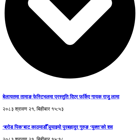
बेलायतमा तामाङ फेस्टिभलमा प्रस्तुति दिएर फर्किए गायक राजुु लामा
२०८३ श्रावण २१, बिहीबार १५:५३
‘ब्रोड पिक’बाट काठमाडौँ पुर्‍याइयो पुरबहादुर गुरुङ ‘युक्त’को शव
२०८३ श्रावण २१, बिहीबार १५:१८