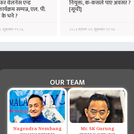
र वेलनेस एन्ड
नियुक्त, क-कसले पाए अवसर ?
’ कार्यक्रम सम्पन्न, एल. पी.
[सूची]
े के भने ?
, शुक्रबार १९:२६
२०८३ श्रावण २२, शुक्रबार १९:१७
OUR TEAM
Nagendra Nembang
Mr. SK Gurung