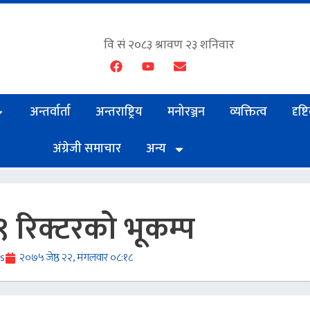
अन्तर्वार्ता
अन्तराष्ट्रिय
मनोरञ्जन
व्यक्तित्व
दृष्
अंग्रेजी समाचार
अन्य
९ रिक्टरको भूकम्प
s
२०७५ जेष्ठ २२, मंगलवार ०८:१८