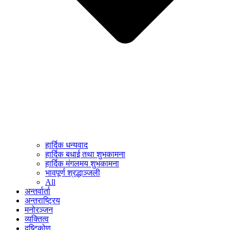
हार्दिक धन्यवाद
हार्दिक बधाई तथा शुभकामना
हार्दिक मंगलमय शुभकामना
भावपूर्ण श्रद्धाञ्जली
All
अन्तर्वार्ता
अन्तराष्ट्रिय
मनोरञ्जन
व्यक्तित्व
दृष्टिकोण