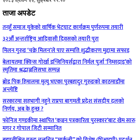
२०८३ श्रावण २२, शुक्रबार ११:१०
ताजा अपडेट
तनहुँ समाज युकेको वार्षिक भेटघाट कार्यक्रम पुर्णरुपमा तयारी
३२औँ अन्तर्राष्ट्रिय आदिवासी दिवसको तयारी पुरा
मिलन गुरुङ ‘चक्रे मिलन’ले पाए सम्पत्ति शुद्धीकरण मुद्दामा सफाइ
बेलायतमा क्विन्स गोर्खा इन्जिनियर्सद्वारा निर्मल पुर्जा ‘निम्सदाइ’को
स्मृतिमा श्रद्धाञ्जलिसभा सम्पन्न
ब्रोड पिक हिमालमा मृत्यु भएका पुरबहादुर गुरुङको काठमाडौंमा
अन्त्येष्टि
सरकारमा सहभागी नहुने राप्रपा बागमती प्रदेश संसदीय दलको
निर्णय, अब के हुन्छ ?
फोनिज गण्डकीमा स्थापित ‘कञ्चन पत्रकारिता पुरस्कार’बाट खेम सारु
मगर र गोपाल जिटी सम्मानित
बहुप्रतीक्षित गुरुङ चलचित्र “मार्कली” को विशेष (भिआइपी) प्रदर्शन