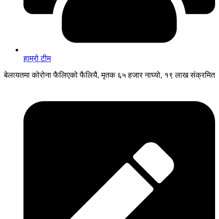
हाम्रो टीम
बेलायतमा कोरोना फैलिएको फैलियै, मृतक ६५ हजार नाघ्यो, १९ लाख संक्रमित