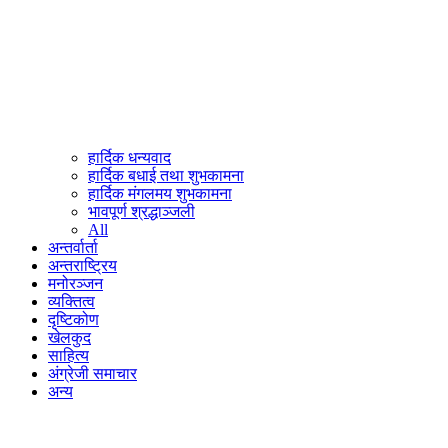
हार्दिक धन्यवाद
हार्दिक बधाई तथा शुभकामना
हार्दिक मंगलमय शुभकामना
भावपूर्ण श्रद्धाञ्जली
All
अन्तर्वार्ता
अन्तराष्ट्रिय
मनोरञ्जन
व्यक्तित्व
दृष्टिकोण
खेलकुद
साहित्य
अंग्रेजी समाचार
अन्य