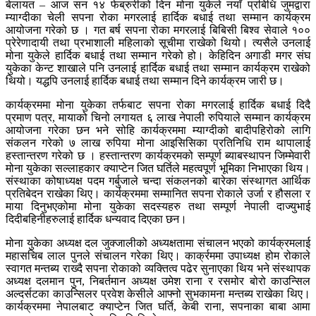
बेलायत – आज सन १४ फेब्रुरीको दिन मोना युकेले नयाँ प्रबिधि जुमद्वारा
म्याग्दीका चेली सपना रोका मगरलाई हार्दिक बधाई तथा सम्मान कार्यक्रम
आयोजना गरेको छ । गत बर्ष सपना रोका मगरलाई बिबिसी बिश्व सेवाले १००
प्रेरेणादायी तथा प्रभाशाली महिलाको सूचीमा राखेको थियो। त्यसैले उनलाई
मोना युकेले हार्दिक बधाई तथा सम्मान गरेको हो। केहिदिन अगाडी मगर संघ
युकेका केन्ट शाखाले पनि उनलाई हार्दिक बधाई तथा सम्मान कार्यक्रम राखेको
थियो। यद्धपि उनलाई हार्दिक बधाई तथा सम्मान दिने कार्यक्रम जारी छ।
कार्यक्रममा मोना युकेका तर्फबाट सपना रोका मगरलाई हार्दिक बधाई दिदै
प्रमाण पत्र, मायाको चिनो लगायत ६ लाख नेपाली रुपियाले सम्मान कार्यक्रम
आयोजना गरेका छन भने सोहि कार्यक्रममा म्याग्दीको बादीपहिरोको लागि
संकलन गरेको ७ लाख रुपिया मोना आइसिसिका प्रतिनिधि राम थापालाई
हस्तान्तरण गरेको छ । हस्तान्तरण कार्यक्रमको सम्पूर्ण ब्याबस्थापन जिम्मेवारी
मोना युकेका सल्लाहकार क्याप्टेन जित घर्तिले महत्वपूर्ण भूमिका निभाएका थिय।
संस्थाका कोषाध्यक्ष पदम गर्बुजाले चन्दा संकलनको बारेका संस्थागत आर्थिक
प्रतिबेदन राखेका थिए। कार्यक्रममा सम्मानित सपना रोकाले उर्जा र हौसला र
माया दिनुभएकोमा मोना युकेका सदस्यहरु तथा सम्पूर्ण नेपाली दाज्युभाई
दिदीबहिनीहरुलाई हार्दिक धन्यवाद दिएका छन।
मोना युकेका अध्यक्ष दल जुक्जालीको अध्यक्षतामा संचालन भएको कार्यक्रमलाई
महासचिब लाल पुनले संचालन गरेका थिए। कार्क्रममा उपाध्यक्ष होम रोकाले
स्वागत मन्तब्य राख्दै सपना रोकाको व्यक्तित्व पढेर सुनाएका थिय भने संस्थापक
अध्यक्ष दलमान पुन, निबर्तमान अध्यक्ष उमेश राना र रसमोर बोरो काउन्सिल
अल्दर्सटका काउन्सिलर प्रवेश केसीले आफ्नो सुभकामना मन्तब्य राखेका थिए।
कार्यक्रममा नेपालबाट क्याप्टेन जित घर्ति, केबी राना, सपनाका बाबा आमा