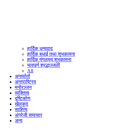
हार्दिक धन्यवाद
हार्दिक बधाई तथा शुभकामना
हार्दिक मंगलमय शुभकामना
भावपूर्ण श्रद्धाञ्जली
All
अन्तर्वार्ता
अन्तराष्ट्रिय
मनोरञ्जन
व्यक्तित्व
दृष्टिकोण
खेलकुद
साहित्य
अंग्रेजी समाचार
अन्य