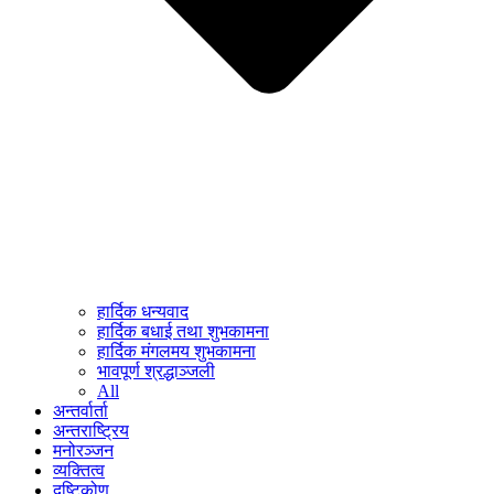
हार्दिक धन्यवाद
हार्दिक बधाई तथा शुभकामना
हार्दिक मंगलमय शुभकामना
भावपूर्ण श्रद्धाञ्जली
All
अन्तर्वार्ता
अन्तराष्ट्रिय
मनोरञ्जन
व्यक्तित्व
दृष्टिकोण