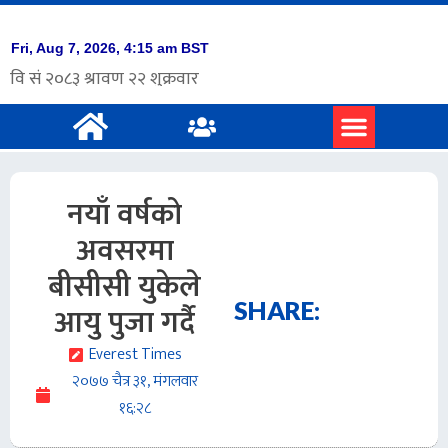
प्रमुख समाचार
अंग्रेजी समाचार
नयाँ वर्षको
अवसरमा
बीसीसी युकेले
SHARE:
आयु पुजा गर्दै
Everest Times
२०७७ चैत्र ३१, मंगलवार
१६:२८