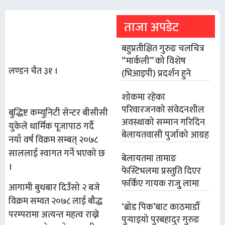
ताजा अपडेट
बहुप्रतीक्षित गुरुङ चलचित्र
“मार्कली” को विशेष
लण्डन चैत ३१ ।
(भिआइपी) प्रदर्शन हुने
शोकमा रहेका
परिवारजनको संवेदनशील
बुद्धिष्ट कम्युनिटी सेन्टर बीसीसी
अवस्थाको सम्मान गरिदिन
युकेले धार्मिक पूजापाठ गर्दै
बेलायतवासी पुर्जाको आग्रह
नयाँ वर्ष विक्रम सम्बत् २०७८
साललाई स्वागत गर्ने भएको छ
बेलायतमा तामाङ
।
फेस्टिभलमा प्रस्तुति दिएर
फर्किए गायक राजुु लामा
आगामी बुधबार दिउँसो २ बजे
विक्रम सम्वत २०७८ लाई बौद्ध
‘ब्रोड पिक’बाट काठमाडौँ
परम्परामा अत्यन्त महत्व राख्ने
पुर्‍याइयो पुरबहादुर गुरुङ