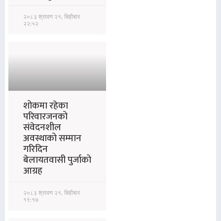
२०८३ श्रावण २१, बिहीबार
२२:५२
शोकमा रहेका
परिवारजनको
संवेदनशील
अवस्थाको सम्मान
गरिदिन
बेलायतवासी पुर्जाको
आग्रह
२०८३ श्रावण २१, बिहीबार
१९:१७