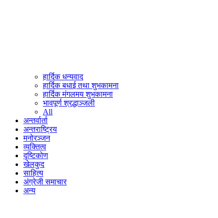
हार्दिक धन्यवाद
हार्दिक बधाई तथा शुभकामना
हार्दिक मंगलमय शुभकामना
भावपूर्ण श्रद्धाञ्जली
All
अन्तर्वार्ता
अन्तराष्ट्रिय
मनोरञ्जन
व्यक्तित्व
दृष्टिकोण
खेलकुद
साहित्य
अंग्रेजी समाचार
अन्य