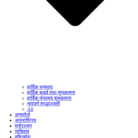
हार्दिक धन्यवाद
हार्दिक बधाई तथा शुभकामना
हार्दिक मंगलमय शुभकामना
भावपूर्ण श्रद्धाञ्जली
All
अन्तर्वार्ता
अन्तराष्ट्रिय
मनोरञ्जन
व्यक्तित्व
दृष्टिकोण