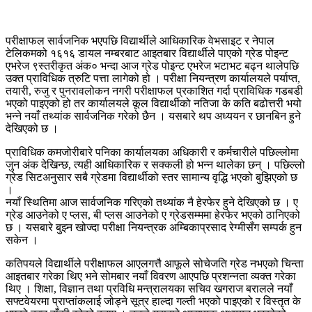
परीक्षाफल सार्वजनिक भएपछि विद्यार्थीले आधिकारिक वेभसाइट र नेपाल
टेलिकमको १६१६ डायल नम्बरबाट आइतबार विद्यार्थीले पाएको ग्रेड पोइन्ट
एभरेज ९स्तरीकृत अंक० भन्दा आज ग्रेड पोइन्ट एभरेज भटाभट बढ्न थालेपछि
उक्त प्राविधिक त्रुटि पत्ता लागेको हो । परीक्षा नियन्त्रण कार्यालयले पर्याप्त,
तयारी, रुजु र पुनरावलोकन नगरी परीक्षाफल प्रकाशित गर्दा प्राविधिक गडबडी
भएको पाइएको हो तर कार्यालयले कूल विद्यार्थीको नतिजा के कति बढोत्तरी भयो
भन्ने नयाँ तथ्यांक सार्वजनिक गरेको छैन । यसबारे थप अध्ययन र छानबिन हुने
देखिएको छ ।
प्राविधिक कमजोरीबारे पनिका कार्यालयका अधिकारी र कर्मचारीले पछिल्लोमा
जुन अंक देखिन्छ, त्यही आधिकारिक र सक्कली हो भन्न थालेका छन् । पछिल्लो
ग्रेड सिटअनुसार सबै ग्रेडमा विद्यार्थीको स्तर सामान्य वृद्धि भएको बुझिएको छ
।
नयाँ स्थितिमा आज सार्वजनिक गरिएको तथ्यांक नै हेरफेर हुने देखिएको छ । ए
ग्रेड आउनेको ए प्लस, बी प्लस आउनेको ए ग्रेडसम्ममा हेरफेर भएको ठानिएको
छ । यसबारे बुझ्न खोज्दा परीक्षा नियन्त्रक अम्बिकाप्रसाद रेग्मीसँग सम्पर्क हुन
सकेन ।
कतिपयले विद्यार्थीले परीक्षाफल आएलगत्तै आफूले सोचेजति ग्रेड नभएको चिन्ता
आइतबार गरेका थिए भने सोमबार नयाँ विवरण आएपछि प्रशन्नता व्यक्त गरेका
थिए । शिक्षा, विज्ञान तथा प्रविधि मन्त्रालयका सचिव खगराज बरालले नयाँ
सफ्टवेयरमा प्राप्तांकलाई जोड्ने सूत्र हाल्दा गल्ती भएको पाइएको र विस्तृत के