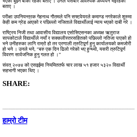
भएको बुझ्न बाँकी रहेको बताए । उनले यसबारे आवश्यक अध्ययन भइरहेको
बताए ।
परीक्षा उपनियन्त्रक गेहनाथ गौतमले पनि सफ्टवेयरले कमाण्ड नगरेकाले शुरुमा
केही कम ग्रेड आएको र पछिल्लो नजिताले विद्यार्थीलाई न्याय भएको दाबी गरे ।
राष्ट्रिय निजी तथा आवासीय विद्यालय एसोसिएसनका अध्यक्ष ऋतुराज
सापकोटाले विद्यार्थीले नयाँ र सक्कलीस्तरसहितको पछिल्लो नतिजा पाएको हो
भने उनीहरुका लागि राम्रो हो तर प्रणाली त्रुटिपूर्ण हुनु कार्यालयको कमजोरी
हो भने । उनले भने, “बरु एक दिन ढिलो गरेको भए हुन्थ्यो, यसरी त्रुटिपूर्ण
विवरण सार्वजनिक हुनु गलत हो ।”
संवत् २०७४ को एसइईमा नियमिततर्फ चार लाख ५१ हजार ५३२० विद्यार्थी
सहभागी भएका थिए ।
SHARE:
हाम्रो टीम