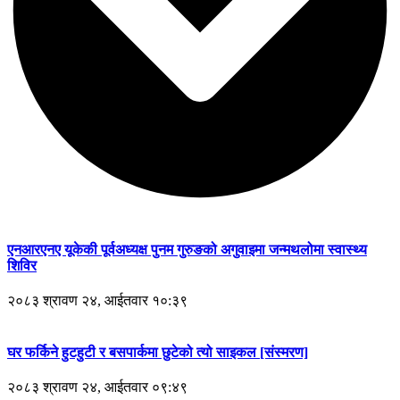
एनआरएनए यूकेकी पूर्वअध्यक्ष पुनम गुरुङको अगुवाइमा जन्मथलोमा स्वास्थ्य
शिविर
२०८३ श्रावण २४, आईतवार १०:३९
घर फर्किने हुटहुटी र बसपार्कमा छुटेको त्यो साइकल [संस्मरण]
२०८३ श्रावण २४, आईतवार ०९:४९