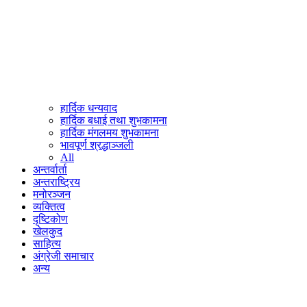
हार्दिक धन्यवाद
हार्दिक बधाई तथा शुभकामना
हार्दिक मंगलमय शुभकामना
भावपूर्ण श्रद्धाञ्जली
All
अन्तर्वार्ता
अन्तराष्ट्रिय
मनोरञ्जन
व्यक्तित्व
दृष्टिकोण
खेलकुद
साहित्य
अंग्रेजी समाचार
अन्य