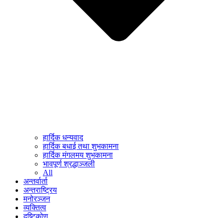
हार्दिक धन्यवाद
हार्दिक बधाई तथा शुभकामना
हार्दिक मंगलमय शुभकामना
भावपूर्ण श्रद्धाञ्जली
All
अन्तर्वार्ता
अन्तराष्ट्रिय
मनोरञ्जन
व्यक्तित्व
दृष्टिकोण