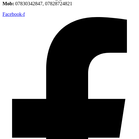
Mob:
07830342847, 07828724821
Facebook-f