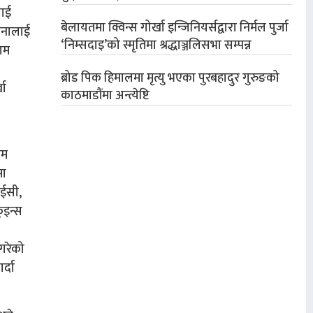
लाई
बेलायतमा क्विन्स गोर्खा इन्जिनियर्सद्वारा निर्मल पुर्जा
पनालाई
‘निम्सदाइ’को स्मृतिमा श्रद्धाञ्जलिसभा सम्पन्न
याम
ब्रोड पिक हिमालमा मृत्यु भएका पुरबहादुर गुरुङको
खा
काठमाडौंमा अन्त्येष्टि
यम
मा
आईसी,
कुइन्स
 गरेको
र्दा