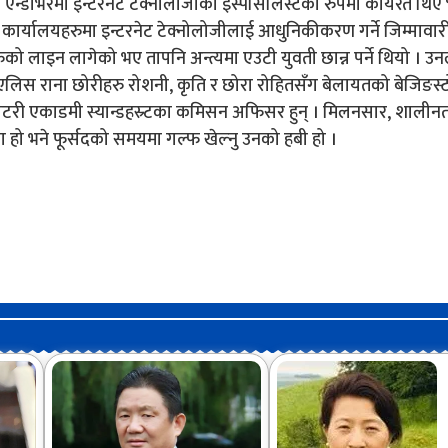
ाटर एन्डोभरमा इन्टरनेट टेक्नोलोजीको इस्पेसिलिस्टको रुपमा कार्यरत थिए 
ा कार्यालयहरुमा इन्टरनेट टेक्नोलोजीलाई आधुनिकीकरण गर्ने जिम्मावार
ुको लाइन लागेको भए तापनि अन्त्यमा एउटी युवती छान्न पर्ने थियो । उन
 एलिस राना छोरीहरु रोशनी, कृति र छोरा रोहितसँग बेलायतको बेजिङस
िटरी एकाडमी स्यान्डहस्र्टका कमिसन अफिसर हुन् । मिलनसार, शालीनत
ता हो भने फूर्सदको समयमा गल्फ खेल्नु उनको हबी हो ।