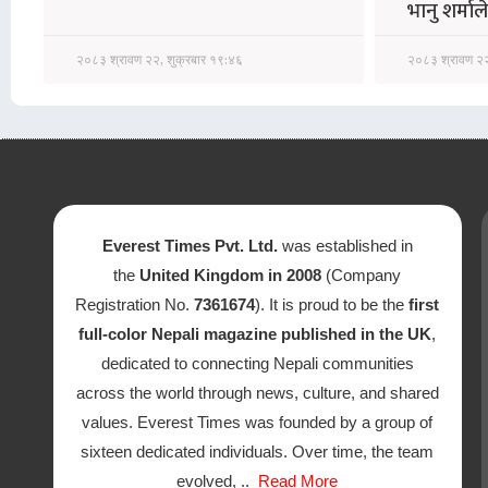
भानु शर्माल
२०८३ श्रावण २२, शुक्रबार १९:४६
२०८३ श्रावण २२
Everest Times Pvt. Ltd.
was established in
the
United Kingdom in 2008
(Company
Registration No.
7361674
). It is proud to be the
first
full-color Nepali magazine published in the UK
,
dedicated to connecting Nepali communities
across the world through news, culture, and shared
values. Everest Times was founded by a group of
sixteen dedicated individuals. Over time, the team
evolved, ..
Read More