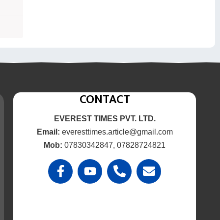
CONTACT
EVEREST TIMES PVT. LTD.
Email:
everesttimes.article@gmail.com
Mob:
07830342847, 07828724821