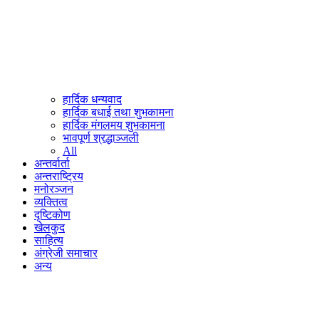
हार्दिक धन्यवाद
हार्दिक बधाई तथा शुभकामना
हार्दिक मंगलमय शुभकामना
भावपूर्ण श्रद्धाञ्जली
All
अन्तर्वार्ता
अन्तराष्ट्रिय
मनोरञ्जन
व्यक्तित्व
दृष्टिकोण
खेलकुद
साहित्य
अंग्रेजी समाचार
अन्य