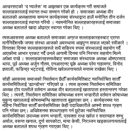
अल्डरसटको ‘द प्यालेस’ मा आइतबार एक कार्यक्रम गरी समाजले
सल्लाहकारलाई स्वागत तथा सम्मान गरेको हो । समाजका अध्यक्ष वीर
बलालको अध्यक्षतामा सम्पन्न कार्यक्रममा संस्थाद्वारा हालै मनोनित तीन दर्जन
सल्लाहकारलाई स्वागत गरियो । नवमनोनित सल्लाहकारहरुलाई समाजका
अध्यक्ष बलालले खादा ओढाएर स्वागत गरेका थिए ।
त्यसअवसरमा अध्यक्ष बलालले समाजका अग्रज सल्लाहकारहरुबाट प्राप्त
मार्गनिर्देशनकै जगमा संस्था आजको अवस्थामा आइपुग्न सफल भएको स्वीकारे ।
विगतका दिनमा सल्लहकारहरुले सधैं सक्रिय रुपमा संस्थालाई सहयोग गर्दै
आएकोमा आभार प्रकट गर्दै उनले आगामी दिनमा पनि निरन्तर सहयोग मिल्ने
अपेक्षा राखे । सल्लाहकारहरुमध्येबाट समाजका संस्थापक अध्यक्ष ओमप्रसाद
थापा, पूर्व अध्यक्ष अर्जुन गौतम, एनआरएनए यूके अध्यक्ष प्रेम गाहामगर, विनोद
ज्ञवाली, फडिन्द्र भट्टराई, गोविन्द खरेललगायतले मन्तव्य राखेका थिए ।
सोही अवसरमा समाजको निवर्तमान छैठौँ कार्यसमितिबाट नवनिर्वाचित सातौँ
कार्यसमितिलाई ‘ह्यान्डोभर’ गरिएको छ । त्यस क्रममा निवर्तमान समितिका
अध्यक्ष टोप पल्लीले वर्तमान अध्यक्ष वीर बलाललाई खातापाता हस्तान्तरण गरेका
थिए । त्यस्तै, निवर्तमान समितिका कोषाध्यक्ष वरुण भन्डारीले वर्तमान कोषाध्यक्ष
मुकुन्द खराललाई कोषसम्बन्धि खातापाता बुझाएका छन् । कार्यक्रममा गत
महिना निर्वाचित सातौँ कार्यसमितिका केही पदाधिकारीले आफ्नो शपथ ग्रहण
पनि गरेका छन्। अधिवेशनमा शपथग्रहण गर्न छुटेका नवनिर्वाचित
कार्यसमितिका उपाध्यक्ष वरुण भन्डारी, प्रवक्ता राधा खरेल र सदस्यहरु शम्भु
अर्याल, वसन्त खनाल, दुर्गा सापकोटा, माया केसी, निरञ्जन खड्कालगायतलाई
अध्यक्ष बलालले शपथ ग्रहण गराएका थिए ।