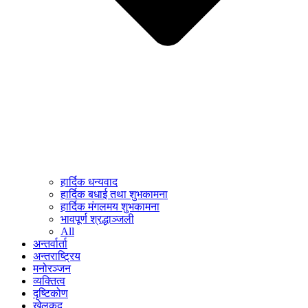
हार्दिक धन्यवाद
हार्दिक बधाई तथा शुभकामना
हार्दिक मंगलमय शुभकामना
भावपूर्ण श्रद्धाञ्जली
All
अन्तर्वार्ता
अन्तराष्ट्रिय
मनोरञ्जन
व्यक्तित्व
दृष्टिकोण
खेलकुद