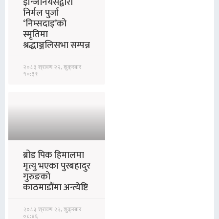
इन्जिनियर्सद्वारा
निर्मल पुर्जा
‘निम्सदाइ’को
स्मृतिमा
श्रद्धाञ्जलिसभा सम्पन्न
२०८३ श्रावण २२, शुक्रबार
१०:३९
ब्रोड पिक हिमालमा
मृत्यु भएका पुरबहादुर
गुरुङको
काठमाडौंमा अन्त्येष्टि
२०८३ श्रावण २२, शुक्रबार
०८:४६