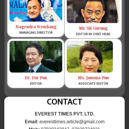
Nagendra Nembang
Mr. SK Gurung
MANAGING DIRECTOR
EDITOR IN CHIEF HEAD
Dr. Dut Pun
Ms. Jamuna Pun
EDITOR
ASSOCIATE EDITOR
CONTACT
EVEREST TIMES PVT. LTD.
Email:
everesttimes.article@gmail.com