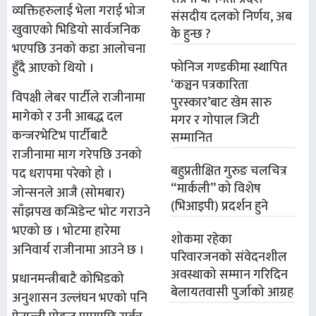
व्यक्तिहरुलाई भेला गराई भोज
संसदीय दलको निर्णय, अब
खुवाएको भिडियो सार्वजनिक
के हुन्छ ?
भएपछि उनको कडा आलोचना
फोनिज गण्डकीमा स्थापित
हुँदै आएको थियो ।
‘कञ्चन पत्रकारिता
विपक्षी लेबर पार्टीले राजीनामा
पुरस्कार’बाट खेम सारु
मागेको र उनी आबद्ध दल
मगर र गोपाल जिटी
कन्जरभेटिभ पार्टीबाटै
सम्मानित
राजीनामा माग गरेपछि उनको
बहुप्रतीक्षित गुरुङ चलचित्र
पद धरापमा परेको हो ।
“मार्कली” को विशेष
जोन्सनले आजै (सोमबार)
(भिआइपी) प्रदर्शन हुने
साँझपख कन्भिडेन्ट भोट गराउने
भएको छ । भोटमा हारेमा
शोकमा रहेका
अनिवार्य राजीनामा आउने छ ।
परिवारजनको संवेदनशील
अवस्थाको सम्मान गरिदिन
प्रधानमन्त्रीबाटै कोभिडको
बेलायतवासी पुर्जाको आग्रह
अनुशासन उल्लंघन भएको पनि