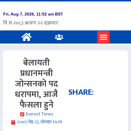
प्रमुख समाचार
अंग्रेजी समाचार
बेलायती
प्रधानमन्त्री
जोन्सनको पद
धरापमा, आजै
SHARE:
फैसला हुने
Everest Times
२०७९ जेष्ठ २३, सोमबार १४:११