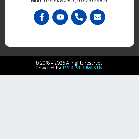
Mob:
07830342847, 07828724821
© 2018 – 2026 All rights reserved.
Powered By:
EVEREST TIMES UK