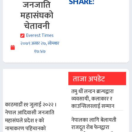
SHARE:
जनजाति
महासंघको
चेतावनी
Everest Times
२०७९ असार २७, सोमबार
१७:४७
ताजा अपडेट
तमु धीं लन्डन ब्रान्चद्वारा
व्यवसायी, कलाकार र
काठमाडौं ११ जुलाई २०२२ ।
काउन्सिलरलाई सम्मान
नेपाल आदिवासी जनजाति
नेपालका लागि बेलायती
महासंघले प्रदेश १ को
राजदूत रोब फेनद्वारा
नामाकरण पहिचानको