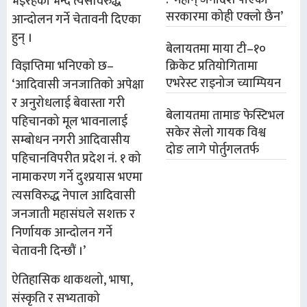
: ‘महान् जनादेश पाएको
भइरहेको भन्दै त्यसविरुद्ध
सरकारमा कोही एक्लो छैन’
आन्दोलन गर्ने चेतावनी दिएका
हुन् ।
बेलायतमा माया टी–१०
क्रिकेट प्रतियोगितामा
विज्ञप्तिमा भनिएको छ–
एभरेस्ट राइनोज च्याम्पियन
‘आदिवासी जनजातिको अपेक्षा
र अनुरोधलाई बेवास्ता गरी
बेलायतमा तामाङ फेस्टिभल
पहिचानको मूल भावनालाई
सकेर सेलो गायक विश्व
सम्बोधन नगरी आदिवासीय
दोङ लागे पोर्तुगलतर्फ
पहिचानविपरीत प्रदेश नं. १ को
नामाकरण गर्ने दुश्प्रयास भएमा
त्यसविरुद्ध नेपाल आदिवासी
जनजाती महासंघले सशक्त र
निर्णायक आन्दोलन गर्ने
चेतावनी दिन्छौं ।’
ऐतिहासिक थाकथलो, भाषा,
संस्कृति र सभ्यताको