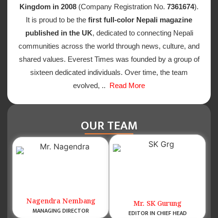
Kingdom in 2008
(Company Registration No.
7361674
).
It is proud to be the
first full-color Nepali magazine
published in the UK
, dedicated to connecting Nepali
communities across the world through news, culture, and
shared values. Everest Times was founded by a group of
sixteen dedicated individuals. Over time, the team
evolved, ..
Read More
OUR TEAM
Nagendra Nembang
Mr. SK Gurung
MANAGING DIRECTOR
EDITOR IN CHIEF HEAD