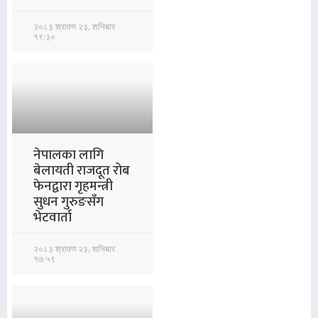
२०८३ श्रावण २३, शनिबार
१९:३०
नेपालका लागि
बेलायती राजदूत रोब
फेनद्वारा गृहमन्त्री
सुधन गुरुङसँग
भेटवार्ता
२०८३ श्रावण २३, शनिबार
१७:५९