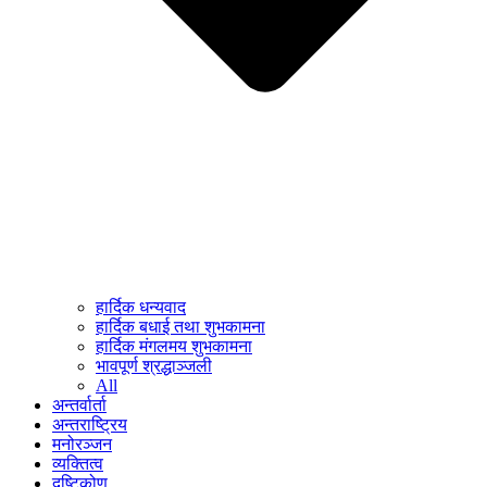
हार्दिक धन्यवाद
हार्दिक बधाई तथा शुभकामना
हार्दिक मंगलमय शुभकामना
भावपूर्ण श्रद्धाञ्जली
All
अन्तर्वार्ता
अन्तराष्ट्रिय
मनोरञ्जन
व्यक्तित्व
दृष्टिकोण