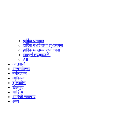
हार्दिक धन्यवाद
हार्दिक बधाई तथा शुभकामना
हार्दिक मंगलमय शुभकामना
भावपूर्ण श्रद्धाञ्जली
All
अन्तर्वार्ता
अन्तराष्ट्रिय
मनोरञ्जन
व्यक्तित्व
दृष्टिकोण
खेलकुद
साहित्य
अंग्रेजी समाचार
अन्य