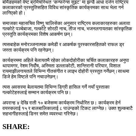
बर्मिङहमको वेष्ट ब्रमिचस्थित ‘कन्फरेन्स सुइट’ मा झन्डै आधा दर्जन राष्ट्रिय
कलाकारको प्रस्तुतिसहित विविध सांस्कृतिक कार्यक्रमका साथ भेला गर्न
लागिएको हो।
समाजका महासचिव विष्णु चालिसेका अनुसार राष्ट्रिय कलाकारहरुका अलावा
गल्कोटे पञ्चेबाजा, गल्कोटे सोरठी नाच, तीज नाच, भजनलगायतका सांस्कृतिक
प्रस्तुति कार्यक्रमका विशेष आकर्षण छन्।
त्यसबाहेक मनोरञ्जनात्मक कमेडी र आकर्षक पुरस्कारसहितको राफल ड्र
जस्ता कार्यक्रम पनि रहनेछन्।
कार्यक्रममा अहिले बेलायतमै रहेका लोकदोहोरीका चर्चित कलाकारहरु अनुपा
थापामगर, रेशम निर्दोष, अस्मिता डल्लाकोटी, शान्तिरानी परियार, विशाल
रायमाझीलगायतले विभिन्न गीतसंगीत र लाइभ दोहोरी प्रस्तुत गर्नेछन्।साथमा
डिजे हेम विष्टले पनि नचाउनेछन्।
त्यस अवसरमा बेलायतमा विभिन्न डिग्री हासिल गर्ने नयाँ पुस्ताका
गल्कोटेहरुलाई सम्मान कार्यक्रम पनि छ।
अपरान्ह ४ देखि राती १० बजेसम्म कार्यक्रम निर्धारित छ। कार्यक्रम हेर्न
वयस्कलाई १५ र बालबालिकालाई ८ पाउन्डको टिकट लाग्नेछ। उक्त शुल्कबाटै
सहभागीहरुलाई डिनर समेत व्यवस्था गरिनेछ।
SHARE: