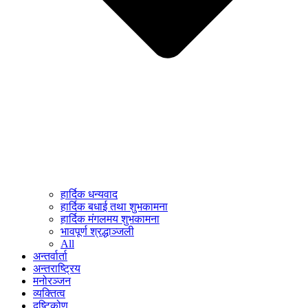
हार्दिक धन्यवाद
हार्दिक बधाई तथा शुभकामना
हार्दिक मंगलमय शुभकामना
भावपूर्ण श्रद्धाञ्जली
All
अन्तर्वार्ता
अन्तराष्ट्रिय
मनोरञ्जन
व्यक्तित्व
दृष्टिकोण