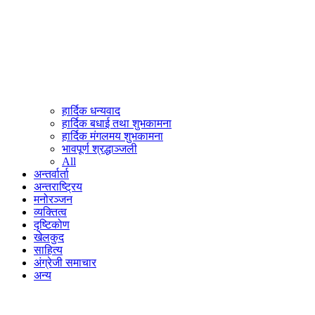
हार्दिक धन्यवाद
हार्दिक बधाई तथा शुभकामना
हार्दिक मंगलमय शुभकामना
भावपूर्ण श्रद्धाञ्जली
All
अन्तर्वार्ता
अन्तराष्ट्रिय
मनोरञ्जन
व्यक्तित्व
दृष्टिकोण
खेलकुद
साहित्य
अंग्रेजी समाचार
अन्य