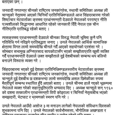
बताएका छन् ।
जनवादी गणतन्त्र चीनको राष्ट्रिय जनकांग्रेस, स्थायी समितिका अध्यक्ष ली
चान्सुको नेतृत्वमा आएको चिनियाँ प्रतिनिधिमण्डलले आज सिंहदरबारमा गरेको
शिष्टाचार भेटवार्ताका क्रममा प्रधानमन्त्री देउवाले नेपालको परराष्ट्र नीति
पञ्चशीलको सिद्धान्तमा आधारित रहेको जानकारी दिँदै नेपाल एक चीन
नीतिप्रति प्रतिबद्ध रहेको बताए ।
त्यसक्रममा प्रधानमन्त्री देउवाले चीनका विरुद्ध नेपाली भूमिमा कुनै पनि
गतिविधि गर्न नदिइने प्रतिबद्धता जनाए । उनले नेपालको आर्थिक सामाजिक
क्षेत्रमा विगत लामो समयदेखि चीनले गर्दै आएको सहयोगको प्रशंसा गरे ।
सोमबार सभामुख अग्निप्रसाद सापकोटासँग भएको सम्झौताप्रति खुसी व्यक्ति
गर्दै प्रधानमन्त्री देउवाले उक्त सम्झौताले दुई देशबीचको सम्बन्ध थप बलियो
बनाउने विश्वास व्यक्त गरे ।
सिंहदरबारमा भएको दुई देशका प्रतिनिधिमण्डलस्तरीय भेटवार्ताका क्रममा
जनवादी गणतन्त्र चीनको राष्ट्रिय जनकांग्रेस, स्थायी समितिका अध्यक्ष ली
चान्सुले दुई देशबीच छ दशकभन्दा लामो समयदेखि असल छिमेकीका रुपमा
मैत्रीपूर्ण सम्बन्ध स्थापित हुँदै आएको बताए । उनले चीनमा हालै गएको भूकम्पमा
नेपालले व्यक्त गरेको सहानुभूतिप्रति धन्यवाद दिए । अध्यक्ष चान्सुले सन् १९६०
को दशमा तत्कालीन प्रधानमन्त्री विपी कोइराला र चिनियाँ नेतृत्वबीच भएको
समझदारी, भेटघाट र भ्रमणको स्मरण पनि गरे ।
उनले नेपालले आउँदो असोज ३ मा मनाउन लागेको नेपालको संविधान दिवसको
शुभकामना पनि दिए । उनले नेपालको सार्वभौमसत्ता, भौगोलिक अखण्डता र