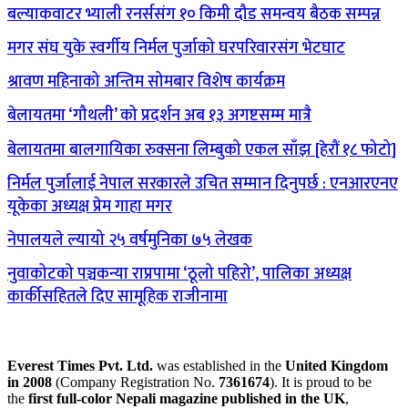
बल्याकवाटर भ्याली रनर्ससंग १० किमी दौड समन्वय बैठक सम्पन्न
मगर संघ युके स्वर्गीय निर्मल पुर्जाको घरपरिवारसंग भेटघाट
श्रावण महिनाको अन्तिम सोमबार विशेष कार्यक्रम
बेलायतमा ‘गौथली’ को प्रदर्शन अब १३ अगष्टसम्म मात्रै
बेलायतमा बालगायिका रुक्सना लिम्बुको एकल साँझ [हेरौं १८ फोटो]
निर्मल पुर्जालाई नेपाल सरकारले उचित सम्मान दिनुपर्छ : एनआरएनए
यूकेका अध्यक्ष प्रेम गाहा मगर
नेपालयले ल्यायो २५ वर्षमुनिका ७५ लेखक
नुवाकोटको पञ्चकन्या राप्रपामा ‘ठूलो पहिरो’, पालिका अध्यक्ष
कार्कीसहितले दिए सामूहिक राजीनामा
Everest Times Pvt. Ltd.
was established in the
United Kingdom
in 2008
(Company Registration No.
7361674
). It is proud to be
the
first full-color Nepali magazine published in the UK
,