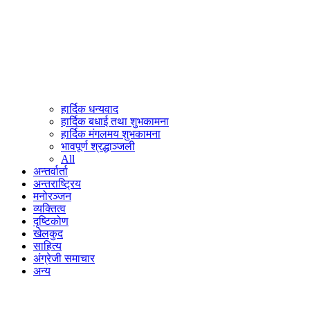
हार्दिक धन्यवाद
हार्दिक बधाई तथा शुभकामना
हार्दिक मंगलमय शुभकामना
भावपूर्ण श्रद्धाञ्जली
All
अन्तर्वार्ता
अन्तराष्ट्रिय
मनोरञ्जन
व्यक्तित्व
दृष्टिकोण
खेलकुद
साहित्य
अंग्रेजी समाचार
अन्य