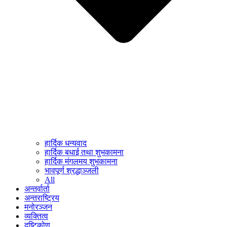
हार्दिक धन्यवाद
हार्दिक बधाई तथा शुभकामना
हार्दिक मंगलमय शुभकामना
भावपूर्ण श्रद्धाञ्जली
All
अन्तर्वार्ता
अन्तराष्ट्रिय
मनोरञ्जन
व्यक्तित्व
दृष्टिकोण