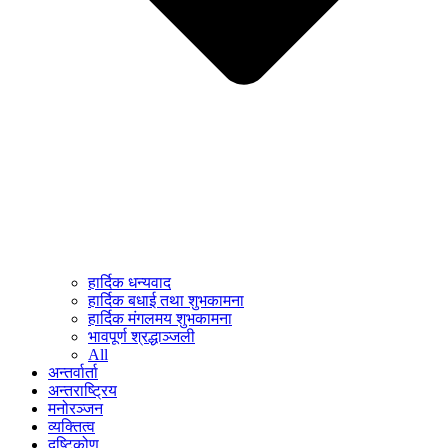
हार्दिक धन्यवाद
हार्दिक बधाई तथा शुभकामना
हार्दिक मंगलमय शुभकामना
भावपूर्ण श्रद्धाञ्जली
All
अन्तर्वार्ता
अन्तराष्ट्रिय
मनोरञ्जन
व्यक्तित्व
दृष्टिकोण