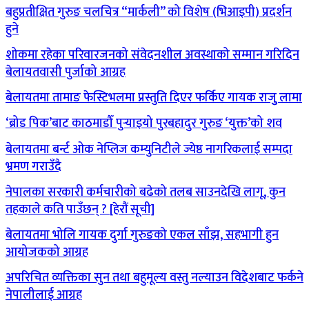
बहुप्रतीक्षित गुरुङ चलचित्र “मार्कली” को विशेष (भिआइपी) प्रदर्शन
हुने
शोकमा रहेका परिवारजनको संवेदनशील अवस्थाको सम्मान गरिदिन
बेलायतवासी पुर्जाको आग्रह
बेलायतमा तामाङ फेस्टिभलमा प्रस्तुति दिएर फर्किए गायक राजुु लामा
‘ब्रोड पिक’बाट काठमाडौँ पुर्‍याइयो पुरबहादुर गुरुङ ‘युक्त’को शव
बेलायतमा बर्न्ट ओक नेप्लिज कम्युनिटीले ज्येष्ठ नागरिकलाई सम्पदा
भ्रमण गराउँदै
नेपालका सरकारी कर्मचारीको बढेको तलब साउनदेखि लागू, कुन
तहकाले कति पाउँछन् ? [हेरौं सूची]
बेलायतमा भोलि गायक दुर्गा गुरुङको एकल साँझ, सहभागी हुन
आयोजकको आग्रह
अपरिचित व्यक्तिका सुन तथा बहुमूल्य वस्तु नल्याउन विदेशबाट फर्कने
नेपालीलाई आग्रह