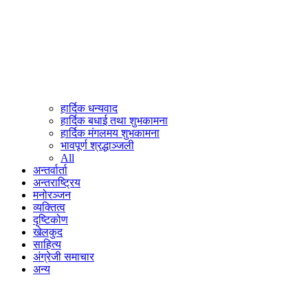
हार्दिक धन्यवाद
हार्दिक बधाई तथा शुभकामना
हार्दिक मंगलमय शुभकामना
भावपूर्ण श्रद्धाञ्जली
All
अन्तर्वार्ता
अन्तराष्ट्रिय
मनोरञ्जन
व्यक्तित्व
दृष्टिकोण
खेलकुद
साहित्य
अंग्रेजी समाचार
अन्य