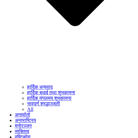
हार्दिक धन्यवाद
हार्दिक बधाई तथा शुभकामना
हार्दिक मंगलमय शुभकामना
भावपूर्ण श्रद्धाञ्जली
All
अन्तर्वार्ता
अन्तराष्ट्रिय
मनोरञ्जन
व्यक्तित्व
दृष्टिकोण