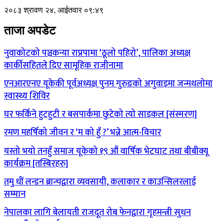
२०८३ श्रावण २४, आईतवार ०९:४९
ताजा अपडेट
नुवाकोटको पञ्चकन्या राप्रपामा ‘ठूलो पहिरो’, पालिका अध्यक्ष
कार्कीसहितले दिए सामूहिक राजीनामा
एनआरएनए यूकेकी पूर्वअध्यक्ष पुनम गुरुङको अगुवाइमा जन्मथलोमा
स्वास्थ्य शिविर
घर फर्किने हुटहुटी र बसपार्कमा छुटेको त्यो साइकल [संस्मरण]
रमण महर्षिको जीवन र ‘म को हुँ ?’ भन्ने आत्म-विचार
यस्तो भयो तनहुँ समाज यूकेको १९ औं वार्षिक भेटघाट तथा बीबीक्यू
कार्यक्रम [तस्बिरहरु]
तमु धीं लन्डन ब्रान्चद्वारा व्यवसायी, कलाकार र काउन्सिलरलाई
सम्मान
नेपालका लागि बेलायती राजदूत रोब फेनद्वारा गृहमन्त्री सुधन