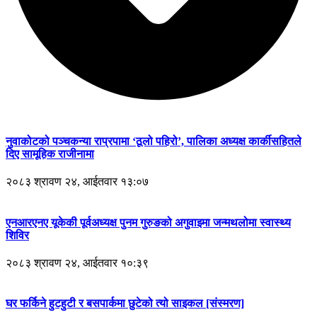
नुवाकोटको पञ्चकन्या राप्रपामा ‘ठूलो पहिरो’, पालिका अध्यक्ष कार्कीसहितले
दिए सामूहिक राजीनामा
२०८३ श्रावण २४, आईतवार १३:०७
एनआरएनए यूकेकी पूर्वअध्यक्ष पुनम गुरुङको अगुवाइमा जन्मथलोमा स्वास्थ्य
शिविर
२०८३ श्रावण २४, आईतवार १०:३९
घर फर्किने हुटहुटी र बसपार्कमा छुटेको त्यो साइकल [संस्मरण]