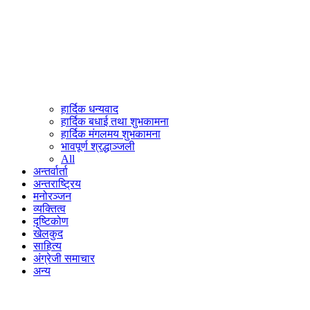
हार्दिक धन्यवाद
हार्दिक बधाई तथा शुभकामना
हार्दिक मंगलमय शुभकामना
भावपूर्ण श्रद्धाञ्जली
All
अन्तर्वार्ता
अन्तराष्ट्रिय
मनोरञ्जन
व्यक्तित्व
दृष्टिकोण
खेलकुद
साहित्य
अंग्रेजी समाचार
अन्य