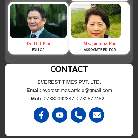
Dr. Dut Pun
Ms. Jamuna Pun
EDITOR
ASSOCIATE EDITOR
CONTACT
EVEREST TIMES PVT. LTD.
Email:
everesttimes.article@gmail.com
Mob:
07830342847, 07828724821