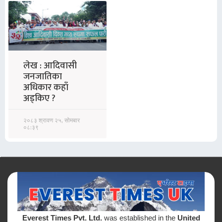
लेख : आदिवासी
जनजातिका
अधिकार कहाँ
अड्किए ?
२०८३ श्रावण २५, सोमबार
०८:३९
Everest Times Pvt. Ltd.
was established in the
United