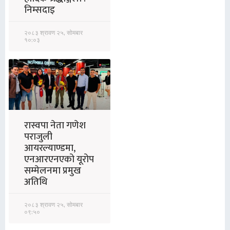
निम्सदाइ
२०८३ श्रावण २५, सोमबार
१०:०३
रास्वपा नेता गणेश
पराजुली
आयरल्याण्डमा,
एनआरएनएको यूरोप
सम्मेलनमा प्रमुख
अतिथि
२०८३ श्रावण २५, सोमबार
०९:५०