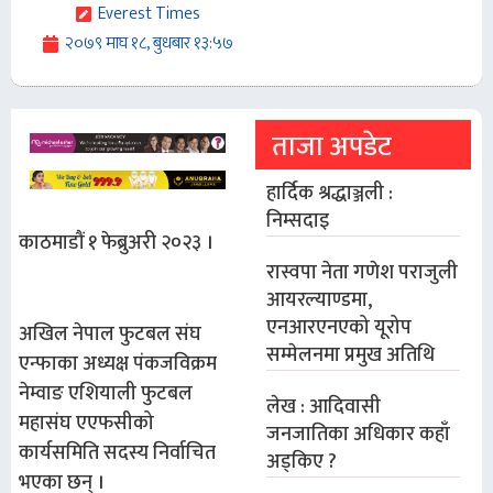
Everest Times
२०७९ माघ १८, बुधबार १३:५७
ताजा अपडेट
हार्दिक श्रद्धाञ्जली :
निम्सदाइ
काठमाडौं १ फेब्रुअरी २०२३ ।
रास्वपा नेता गणेश पराजुली
आयरल्याण्डमा,
एनआरएनएको यूरोप
अखिल नेपाल फुटबल संघ
सम्मेलनमा प्रमुख अतिथि
एन्फाका अध्यक्ष पंकजविक्रम
नेम्वाङ एशियाली फुटबल
लेख : आदिवासी
महासंघ एएफसीको
जनजातिका अधिकार कहाँ
कार्यसमिति सदस्य निर्वाचित
अड्किए ?
भएका छन् ।