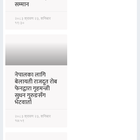
सम्मान
२०८३ श्रावण २३, शनिबार
१९:३०
नेपालका लागि
बेलायती राजदूत रोब
फेनद्वारा गृहमन्त्री
सुधन गुरुङसँग
भेटवार्ता
२०८३ श्रावण २३, शनिबार
१७:५९