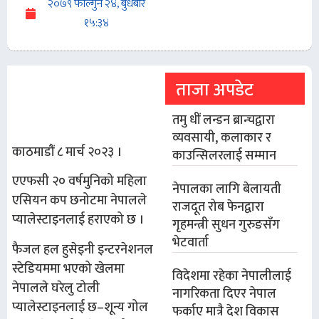
२०७९ फाल्गुन २४, बुधबार
१५:३४
ताजा अपडेट
तमु धीं लन्डन ब्रान्चद्वारा
व्यवसायी, कलाकार र
काठमाडौं ८ मार्च २०२३ ।
काउन्सिलरलाई सम्मान
एएफसी २० वर्षमुनिको महिला
नेपालका लागि बेलायती
एसियन कप छनोटमा नेपालले
राजदूत रोब फेनद्वारा
प्यालेस्टाइनलाई हराएको छ ।
गृहमन्त्री सुधन गुरुङसँग
भेटवार्ता
फैजल हल हुसेइनी इन्टरनेशनल
स्टेडियममा भएको खेलमा
विदेशमा रहेका नेपालीलाई
नेपालले घरेलु टोली
नागरिकता दिएर नेपाल
प्यालेस्टाइनलाई छ–शून्य गोल
फर्काए मात्रै देश विकास