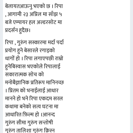
बेलायत
आऊनु
भएको
छ
।
रिपा
,
आगामी
२३
अप्रिल
मा
साँझ
५
बजे
एम्पायर
हल
अल्डरसोट
मा
प्रदर्सन
हुदैछ
।
रिपा
,
गुरुंग
सस्कारमा
मर्दा
पर्दा
प्रयोग
हुने
बेसारले
रगाइको
धागों
हो
।
रिपा
लगाएपछी
राम्रो
हुने
बिस्वास
भएकोले
रिपालाई
सकारात्मक
सोच
को
मनोबैज्ञानिक
प्रतिरूप
मानिनच्छ
।
प्रितम
को
भनाई
लाई
आधार
मानने
हो
भने
रिपा
एकदम
सरल
कथामा
बनेको
सत्य
घटना
मा
आधारित
फ़िल्म
हो
।
आनन्द
गुरुंग
सीमा
गुरुंग
सन्तोषी
गुरुंग
तालिशा
गुरुंग
क्रिस्न