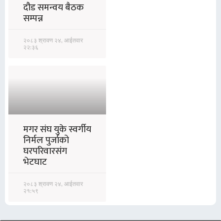
दौड समन्वय बैठक
सम्पन्न
२०८३ श्रावण २४, आईतवार
२२:३६
मगर संघ युके स्वर्गीय
निर्मल पुर्जाको
घरपरिवारसंग
भेटघाट
२०८३ श्रावण २४, आईतवार
२१:५९