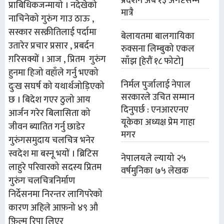
प्रदर्शन अब १३ अगष्टसम्म
प्राबिधिक
जन्मायो
।
नदेखेको
मात्रै
नाचिनेको
गुरुंग
गाउ
ठाऊ
,
सस्कार
सस्क्रीतिलाई
पर्दामा
बेलायतमा बालगायिका
उतारेर
प्रचार
प्रसार
,
प्रबर्दन
रुक्सना लिम्बुको एकल
ग़रिसक्यों
।
आज
,
प्रितम
गुरुंग
साँझ [हेरौं १८ फोटो]
हुनमा
हिजो
वहाँले
गर्नु
भएको
निर्मल पुर्जालाई नेपाल
दुःख
सघर्ष
को
यथार्थ
जोड़िएको
सरकारले उचित सम्मान
छ
।
बिदेश
गएर
ठुलो
आय
दिनुपर्छ : एनआरएनए
आर्जन
गरेर
बिलासिता
को
यूकेका अध्यक्ष प्रेम गाहा
जीवन
ब्यातित
गर्नु
छाडेर
मगर
गुरुंग
समुदाय
चलचित्र
भनेर
स्वदेश
मा
बस्नू
भयों
।
ब्रिटिस
नेपालयले ल्यायो २५
लाहुरे
परिवारको
सदस्य
प्रितम
वर्षमुनिका ७५ लेखक
गुरुंग
चलचित्र
निर्माण
निर्देसनमा
निरन्तर
लागिपरेको
कारण
अहिले
आफ़नो
४९
औ
फ़िल्म
रिपा
लिएर