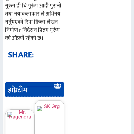
गुरुंग
डी
बि
गुरुंग
आदी
पुरानों
तथा
नया
कलाकार
ले
अभिनय
गर्नुभएको
रिपा
फ़िल्म
लेखन
निर्माण
r
निर्देसन
प्रितम
गुरुंग
को
ऑफ़नै
रहेको
छ
।
SHARE:
हाम्रो टीम