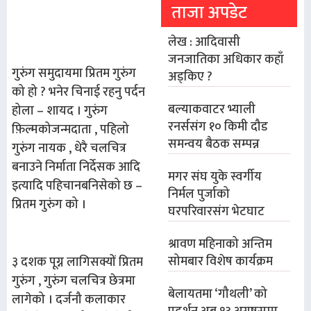
ताजा अपडेट
लेख : आदिवासी
जनजातिका अधिकार कहाँ
गुरुंग
समुदायमा
प्रितम
गुरुंग
अड्किए ?
को
हो
?
भनेर
चिनाई
रहनु
पर्दन
बल्याकवाटर भ्याली
होला
–
शायद
।
गुरुंग
रनर्ससंग १० किमी दौड
फ़िल्मको
जन्मदाता
,
पहिलो
समन्वय बैठक सम्पन्न
गुरुंग
नायक
,
धेरै
चलचित्र
बनाउने
निर्माता
निर्देसक
आदि
मगर संघ युके स्वर्गीय
इत्यादि
पहिचान
बनिसेको
छ
–
निर्मल पुर्जाको
प्रितम
गुरुंग
को
।
घरपरिवारसंग भेटघाट
श्रावण महिनाको अन्तिम
सोमबार विशेष कार्यक्रम
३
दशक
पूग्न
लागिसक्यों
प्रितम
गुरुंग
,
गुरुंग
चलचित्र
छेत्रमा
बेलायतमा ‘गौथली’ को
लागेको
।
दर्जनौ
कलाकार