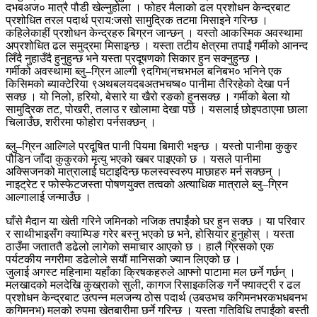
दभबअज० मात्रै पौडी खेल्नुहोला । फोहर मैलाको ढल प्रशोधन केन्द्रबाट
प्रशोधित तरल पदार्थ प्राय:जसो सामुद्रिक तटमा मिसाइने गरिन्छ ।
कहिलेकाहीं प्रशोधन केन्द्रहरु बिग्रन जान्छन् । यस्तो आकस्मिक अवस्थामा
अप्रशोधित ढल समुद्रमा मिसाइन्छ । यस्ता तटीय क्षेत्रमा तपाईं गर्मीको आनन्द
लिँदै नुहाउँदै हुनुहुन्छ भने यस्ता प्रदूषणको सिकार हुन सक्नुहुन्छ ।
गर्मीको अवस्थामा ब्लु–ग्रिन आल्गी ९दगिभ(नचभभल बनिबभ० भनिने एक
किसिमको ब्याक्टेरिया ९अथबलयदबअतभचष्ब० पानीमा तैरिरहेको देखा पर्न
सक्छ । यो निलो, हरियो, बेसारे या खैरो रङको हुनसक्छ । गर्मीको बेला यो
सामुद्रिक तट, पोखरी, तलाउ र खोलामा देखा पर्छ । यसलाई छोइपठाएमा छाला
चिलाउँछ, शरीरमा फोहोरा पर्नसक्छन् ।
ब्लु–ग्रिन आल्गिले प्रदूषित पानी पियमा बिमारी भइन्छ । यस्तो पानीमा कुकुर
पौडिन जाँदा कुकुरको मृत्यु भएको खबर पाइएको छ । यसले पानीमा
अक्सिजनको मात्रालाई घटाइदिन्छ फलस्वस्वरुप माछाहरु मर्न सक्छन् ।
नाइट्रेट र फोस्फेटजस्ता पोषणयुक्त तत्वको अत्याधिक मात्राले ब्लु–ग्रिन
आल्गालाई जन्माउँछ ।
घाँसे मैदान या खेती गरिने जमिनको नजिक तपाईंको घर हुन सक्छ । या परिवार
र साथीभाइसँग क्याम्पिङ गरेर बस्नु भएको छ भने, होसियार हुनुहोस् । यस्ता
ठाउँमा जताततै डढेलो लागेको समाचार आएको छ । हालै ग्रिसको एक
पर्यटकीय नगरीमा डढेलोले सयौं मानिसको ज्यान लिएको छ ।
जुलाई अगस्ट महिनामा यहाँका क्रिषकहरुले आफ्नो पाटामा मल छर्ने गर्छन् ।
मलखादको मलदेखि कुख्राको सुली, कागज रिसाइकलिङ गर्ने फ्याक्ट्री र ढल
प्रशोधन केन्द्रबाट उत्पन्न मलजन्य ठोस पदार्थ (उबउभच कगिमनभरकभधबनभ
कगिमनभ) मलको रुपमा खेतबारीमा छर्ने गरिन्छ । यस्ता गतिविधि तपाईंको बस्ती