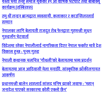
यस्तो भयो तनहुँ समाज यूकेको १९ औं वार्षिक भेटघाट तथा बीबीक्यू
कार्यक्रम [तस्बिरहरु]
तमु धीं लन्डन ब्रान्चद्वारा व्यवसायी, कलाकार र काउन्सिलरलाई
सम्मान
नेपालका लागि बेलायती राजदूत रोब फेनद्वारा गृहमन्त्री सुधन
गुरुङसँग भेटवार्ता
विदेशमा रहेका नेपालीलाई नागरिकता दिएर नेपाल फर्काए मात्रै देश
विकास हुन्छ : पुनम गुरुङ
नेपाली कथानक चलचित्र ‘गौथली’को बेलायतमा भव्य प्रदर्शन
बेलायतमा आज आदिवासी मेला मनाइँदै, सांस्कृतिक झाँकीलगायत
आकर्षण
प्रधानमन्त्री बालेन शाहलाई सांसद मनिष झाको जवाफ : ‘महान्
जनादेश पाएको सरकारमा कोही एक्लो छैन’