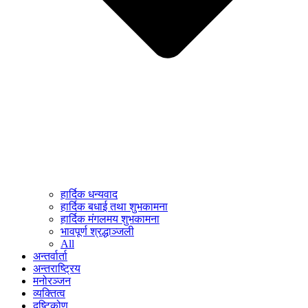
हार्दिक धन्यवाद
हार्दिक बधाई तथा शुभकामना
हार्दिक मंगलमय शुभकामना
भावपूर्ण श्रद्धाञ्जली
All
अन्तर्वार्ता
अन्तराष्ट्रिय
मनोरञ्जन
व्यक्तित्व
दृष्टिकोण