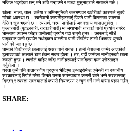
नजिक भइरहेका छन् भने अति गन्हाउने र माखा भुसुनाहरुले सताउने गर्छ ।
खोला–नाला, ताल–तलैया र जमिनमुनिको जलभण्डार खडेरीको कारणले सुक्दै
गरेको अवस्था छ । खानेपानी कम्पनीहरुलाई पिउने पानी वितरणमा समस्या
देखिन सुरु भएको छ । त्यसर्थ, घरमा पानीलाई जतनसाथ चलाउनुहोस् ।
फुल्तरबारी (पूmलबारी, तरकारीबारी) मा जथाभावी धाराको पानी प्रयोग नगरेर
भान्सामा उत्पन्न फोहर पानीलाई प्रयोग गर्दा राम्रो हुन्छ । कारलाई सीधैं
पाइपबाट पानी छ्यापेर नधोइकन बाल्टीमा पानी सँगालेर टालो भिजाएर धुनाले
पानीको जतन हुन्छ ।
घामको विकीरणले छालालाई असर पार्न सक्छ । हामी नेपालमा जन्मेर आएकोले
ठूलाबडाको छालाले घाम छेक्न सक्छ होला । तर, यहीं जन्मेका नानीहरुको छाला
कमलो हुन्छ । त्यसैले बाहिर जाँदा नानीहरुलाई सनक्रिम दल्न प्रोत्साहन
गर्नुहोला ।
यस्ता कुनै पनि वातावरणीय प्रदूषन भेटिएमा इन्भाइरोमेन्ट एजेन्सी या स्थानीय
सरकारलाई रिपोर्ट गरेमा तिनले यस्ता समस्याबाट कसरी बच्ने भन्ने सरसल्लाह
दिन्छन् र त्यस्ता समस्यालाई कसरी नियन्त्रण र न्युन गर्ने भन्ने बारेमा पहल गर्छन्
।
SHARE: