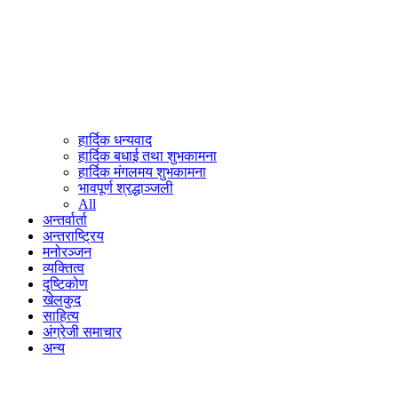
हार्दिक धन्यवाद
हार्दिक बधाई तथा शुभकामना
हार्दिक मंगलमय शुभकामना
भावपूर्ण श्रद्धाञ्जली
All
अन्तर्वार्ता
अन्तराष्ट्रिय
मनोरञ्जन
व्यक्तित्व
दृष्टिकोण
खेलकुद
साहित्य
अंग्रेजी समाचार
अन्य