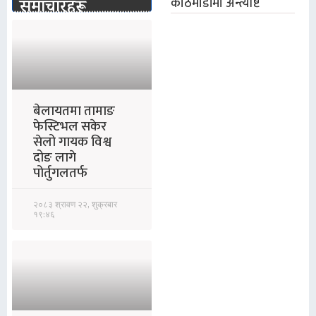
काठमाडौंमा अन्त्येष्टि
समाचारहरू
बेलायतमा तामाङ
फेस्टिभल सकेर
सेलो गायक विश्व
दोङ लागे
पोर्तुगलतर्फ
२०८३ श्रावण २२, शुक्रबार
१९:४६