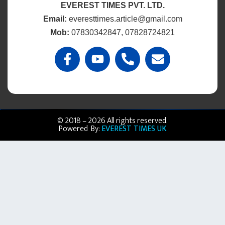
EVEREST TIMES PVT. LTD.
Email:
everesttimes.article@gmail.com
Mob:
07830342847, 07828724821
© 2018 – 2026 All rights reserved.
Powered By:
EVEREST TIMES UK