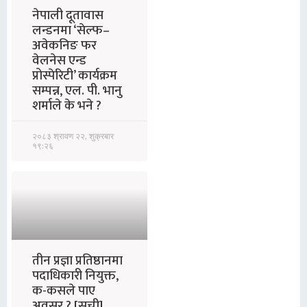
नेपाली दूतावास
लन्डनमा ‘सेल्फ–
अवेकनिङ फर
वेलनेस एन्ड
प्रोस्पेरिटी’ कार्यक्रम
सम्पन्न, एल. पी. भानु
शर्माले के भने ?
२०८३ श्रावण २२, शुक्रबार
१९:२६
तीन प्रज्ञा प्रतिष्ठानमा
पदाधिकारी नियुक्त,
क-कसले पाए
अवसर ? [सूची]