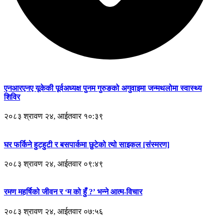
एनआरएनए यूकेकी पूर्वअध्यक्ष पुनम गुरुङको अगुवाइमा जन्मथलोमा स्वास्थ्य
शिविर
२०८३ श्रावण २४, आईतवार १०:३९
घर फर्किने हुटहुटी र बसपार्कमा छुटेको त्यो साइकल [संस्मरण]
२०८३ श्रावण २४, आईतवार ०९:४९
रमण महर्षिको जीवन र ‘म को हुँ ?’ भन्ने आत्म-विचार
२०८३ श्रावण २४, आईतवार ०७:५६