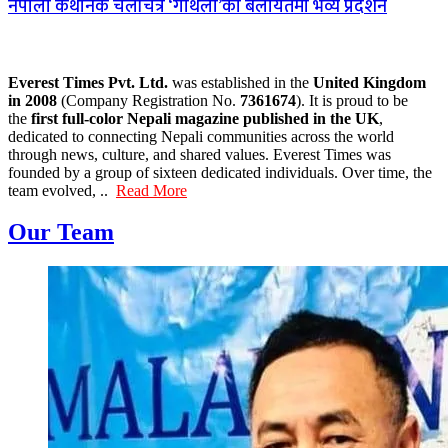
नेपाली कथानक चलचित्र ‘गौथली’को बेलायतमा भव्य प्रदर्शन
Everest Times Pvt. Ltd.
was established in the
United Kingdom
in 2008
(Company Registration No.
7361674
). It is proud to be
the
first full-color Nepali magazine published in the UK
,
dedicated to connecting Nepali communities across the world
through news, culture, and shared values. Everest Times was
founded by a group of sixteen dedicated individuals. Over time, the
team evolved, ..
Read More
Our Team