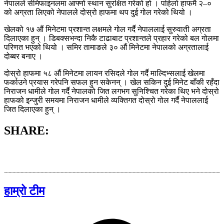
नेपालले सेमिफाइनलमा आफ्नो स्थान सुरक्षित गरेको हो । पहिलो हाफमै २–०
को अग्रता लिएको नेपालले दोस्रो हाफमा थप दुई गोल गरेको थियो ।
खेलको १७ औं मिनेटमा प्रशान्त लक्षमले गोल गर्दै नेपाललाई सुरुवाती अग्रता
दिलाएका हुन् । डिबक्सभन्दा निकै टाढाबाट प्रशान्तले प्रहार गरेको बल गोलमा
परिणत भएको थियो । समिर तामाङले ३० औं मिनेटमा नेपालको अग्रतालाई
दोब्बर बनाए ।
दोस्रो हाफमा ५८ औं मिनेटमा लायन रसिदले गोल गर्दै माल्दिभ्सलाई खेलमा
फर्काउने प्रयास गरेपनि सफल हुन सकेनन् । खेल सकिन दुई मिनेट बाँकी रहँदा
निराजन धामीले गोल गर्दै नेपालको जित लगभग सुनिश्चित गरेका थिए भने दोस्रो
हाफको इन्जुरी समयमा निराजन धामीले व्यक्तिगत दोस्रो गोल गर्दै नेपाललाई
जित दिलाएका हुन् ।
SHARE:
हाम्रो टीम