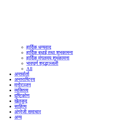
हार्दिक धन्यवाद
हार्दिक बधाई तथा शुभकामना
हार्दिक मंगलमय शुभकामना
भावपूर्ण श्रद्धाञ्जली
All
अन्तर्वार्ता
अन्तराष्ट्रिय
मनोरञ्जन
व्यक्तित्व
दृष्टिकोण
खेलकुद
साहित्य
अंग्रेजी समाचार
अन्य