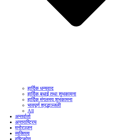
हार्दिक धन्यवाद
हार्दिक बधाई तथा शुभकामना
हार्दिक मंगलमय शुभकामना
भावपूर्ण श्रद्धाञ्जली
All
अन्तर्वार्ता
अन्तराष्ट्रिय
मनोरञ्जन
व्यक्तित्व
दृष्टिकोण