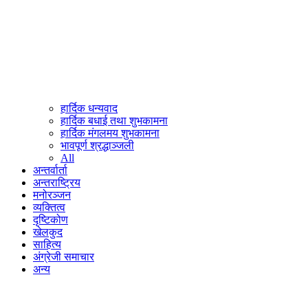
हार्दिक धन्यवाद
हार्दिक बधाई तथा शुभकामना
हार्दिक मंगलमय शुभकामना
भावपूर्ण श्रद्धाञ्जली
All
अन्तर्वार्ता
अन्तराष्ट्रिय
मनोरञ्जन
व्यक्तित्व
दृष्टिकोण
खेलकुद
साहित्य
अंग्रेजी समाचार
अन्य