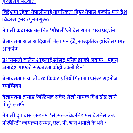
गुरुङसँग भेटवार्ता
विदेशमा रहेका नेपालीलाई नागरिकता दिएर नेपाल फर्काए मात्रै देश
विकास हुन्छ : पुनम गुरुङ
नेपाली कथानक चलचित्र ‘गौथली’को बेलायतमा भव्य प्रदर्शन
बेलायतमा आज आदिवासी मेला मनाइँदै, सांस्कृतिक झाँकीलगायत
आकर्षण
प्रधानमन्त्री बालेन शाहलाई सांसद मनिष झाको जवाफ : ‘महान्
जनादेश पाएको सरकारमा कोही एक्लो छैन’
बेलायतमा माया टी–१० क्रिकेट प्रतियोगितामा एभरेस्ट राइनोज
च्याम्पियन
बेलायतमा तामाङ फेस्टिभल सकेर सेलो गायक विश्व दोङ लागे
पोर्तुगलतर्फ
नेपाली दूतावास लन्डनमा ‘सेल्फ–अवेकनिङ फर वेलनेस एन्ड
प्रोस्पेरिटी’ कार्यक्रम सम्पन्न, एल. पी. भानु शर्माले के भने ?