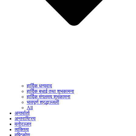
हार्दिक धन्यवाद
हार्दिक बधाई तथा शुभकामना
हार्दिक मंगलमय शुभकामना
भावपूर्ण श्रद्धाञ्जली
All
अन्तर्वार्ता
अन्तराष्ट्रिय
मनोरञ्जन
व्यक्तित्व
दृष्टिकोण