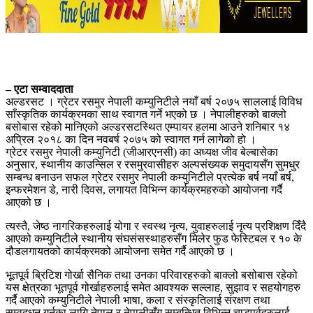
– एटा सम्वाददाता
अल्डरसट । ग्रेटर रसमुर नेपाली कम्युनिटीले नयाँ बर्ष २०७५ साललाई विविध
साँस्कृतिक कार्यक्रमका साथ स्वागत गर्ने भएको छ । नेपालीहरुको बाक्लो
बसोबास रहेको मानिएको अल्डरसटस्थित एम्पायर हलमा आउने शनिबार १४
अप्रिल २०१८ का दिन नवबर्ष २०७५ को स्वागत गर्न लागेको हो ।
ग्रेटर रसमुर नेपाली कम्युनिटी (जीआरएनसी) का अध्यक्ष जीव बेल्बासेका
अनुसार, स्थानीय काउन्सिल र रसमुरवासीहरु अल्पसंख्यक समुदायसँग सुमधुर
सम्बन्ध बनाउन सफल ग्रेटर रसमुर नेपाली कम्युनिटीले प्रत्येक बर्ष नयाँ बर्ष,
इन्फरमेशन डे, नारी दिवस, लगायत विभिन्न कार्यक्रमहरुको आयोजना गर्दै
आएको छ ।
त्यस्तै, जेष्ठ नागरिकहरुलाई योगा र स्वस्थ नृत्य, युवाहरुलाई नृत्य प्रशिक्षण दिँदै
आएको कम्युनिटीले स्थानीय संघसंसस्थाहरुसँग मिलेर फुड फेस्टिबल र १० के
दौडलगायतको कार्यक्रमको आयोजना समेत गर्दै आएको छ ।
भूतपूर्व ब्रिटिश गोर्खा सैनिक तथा उनका परिवारहरुको बाक्लो बसोबास रहेको
यस क्षेत्रका भूतपूर्व गोर्खाहरुलाई समेत आवश्यक सल्लाह, सुझाव र सहयोगहरु
गर्दै आएको कम्युनिटीले नेपाली भाषा, कला र संस्कृतिलाई संरक्षण तथा
सम्वद्र्धन गर्नका लागि नेपाल र नेपालीसँग सम्बन्धित विभिन्न चाडपर्वहरुलाई