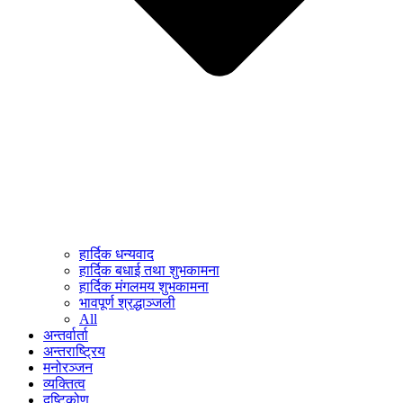
हार्दिक धन्यवाद
हार्दिक बधाई तथा शुभकामना
हार्दिक मंगलमय शुभकामना
भावपूर्ण श्रद्धाञ्जली
All
अन्तर्वार्ता
अन्तराष्ट्रिय
मनोरञ्जन
व्यक्तित्व
दृष्टिकोण