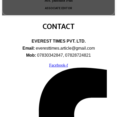
Ms. Jamuna Pun
ASSOCIATE EDITOR
CONTACT
EVEREST TIMES PVT. LTD.
Email:
everesttimes.article@gmail.com
Mob:
07830342847, 07828724821
Facebook-f