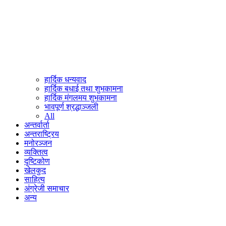
हार्दिक धन्यवाद
हार्दिक बधाई तथा शुभकामना
हार्दिक मंगलमय शुभकामना
भावपूर्ण श्रद्धाञ्जली
All
अन्तर्वार्ता
अन्तराष्ट्रिय
मनोरञ्जन
व्यक्तित्व
दृष्टिकोण
खेलकुद
साहित्य
अंग्रेजी समाचार
अन्य