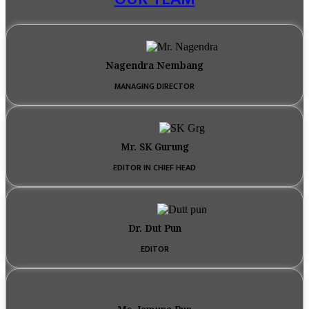
Nagendra Nembang
MANAGING DIRECTOR
Mr. SK Gurung
EDITOR IN CHIEF HEAD
Dr. Dut Pun
EDITOR