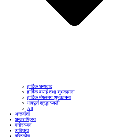
हार्दिक धन्यवाद
हार्दिक बधाई तथा शुभकामना
हार्दिक मंगलमय शुभकामना
भावपूर्ण श्रद्धाञ्जली
All
अन्तर्वार्ता
अन्तराष्ट्रिय
मनोरञ्जन
व्यक्तित्व
दृष्टिकोण