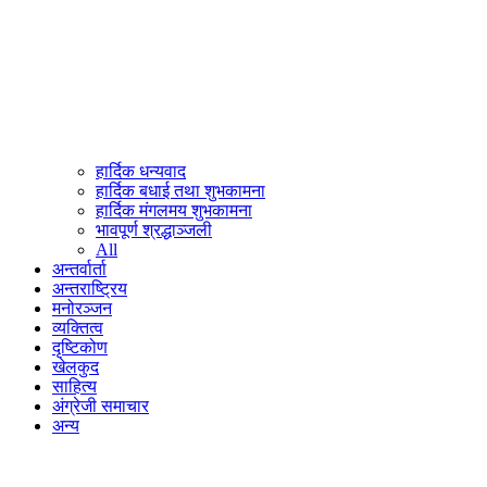
हार्दिक धन्यवाद
हार्दिक बधाई तथा शुभकामना
हार्दिक मंगलमय शुभकामना
भावपूर्ण श्रद्धाञ्जली
All
अन्तर्वार्ता
अन्तराष्ट्रिय
मनोरञ्जन
व्यक्तित्व
दृष्टिकोण
खेलकुद
साहित्य
अंग्रेजी समाचार
अन्य