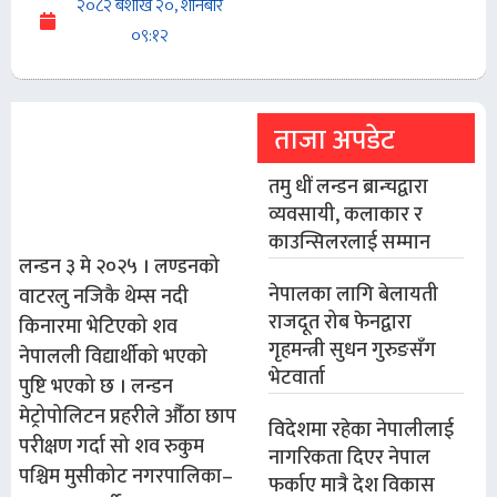
२०८२ बैशाख २०, शनिबार
०९:१२
ताजा अपडेट
तमु धीं लन्डन ब्रान्चद्वारा
व्यवसायी, कलाकार र
काउन्सिलरलाई सम्मान
लन्डन ३ मे २०२५ । लण्डनको
नेपालका लागि बेलायती
वाटरलु नजिकै थेम्स नदी
राजदूत रोब फेनद्वारा
किनारमा भेटिएको शव
गृहमन्त्री सुधन गुरुङसँग
नेपालली विद्यार्थीको भएको
भेटवार्ता
पुष्टि भएको छ । लन्डन
मेट्रोपोलिटन प्रहरीले औँठा छाप
विदेशमा रहेका नेपालीलाई
परीक्षण गर्दा सो शव रुकुम
नागरिकता दिएर नेपाल
पश्चिम मुसीकोट नगरपालिका–
फर्काए मात्रै देश विकास