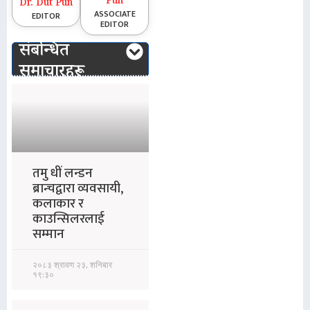
Pun
Dr. Dut Pun
ASSOCIATE
EDITOR
EDITOR
संबन्धित
समाचारहरू
तमु धीं लन्डन
ब्रान्चद्वारा व्यवसायी,
कलाकार र
काउन्सिलरलाई
सम्मान
२०८३ श्रावण २३, शनिबार
१९:३०