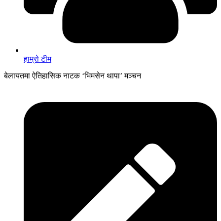
हाम्रो टीम
बेलायतमा ऐतिहासिक नाटक ‘भिमसेन थापा’ मञ्चन