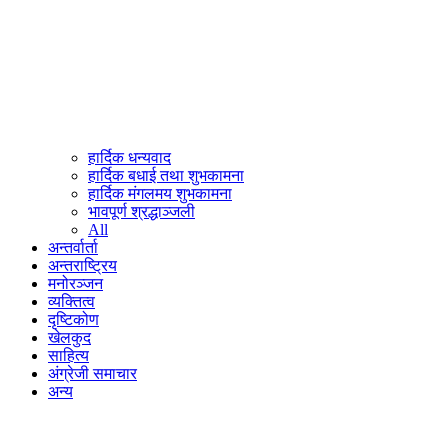
हार्दिक धन्यवाद
हार्दिक बधाई तथा शुभकामना
हार्दिक मंगलमय शुभकामना
भावपूर्ण श्रद्धाञ्जली
All
अन्तर्वार्ता
अन्तराष्ट्रिय
मनोरञ्जन
व्यक्तित्व
दृष्टिकोण
खेलकुद
साहित्य
अंग्रेजी समाचार
अन्य