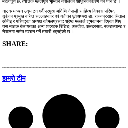
महत्वपूर्ण छ, त्यत्तिकै महत्वपूर्ण भूमिका नेपालको आधुनिकीकरण गर्न पनि छ ।
नाटक मञ्चन उद्घाटन गर्दै प्रमुख अतिथि नेपाली साहित्य विकास परिषद्
यूकेका प्रमुख वरिष्ठ सल्लाहकार एवं यतीका पूर्वअध्यक्ष डा. राघवप्रसाद धिताल
ओबीइ र परिषद्का अध्यक्ष कोमलप्रसाद श्रेष्ठ मल्लले शुभकामना दिएका थिए ।
यस नाटक बेलायतका अन्य शहरहरु रिडिङ, उलवीच, अल्डरसट, स्कटल्यान्ड र
नेपालमा समेत मञ्चन गर्ने तयारी भइरहेको छ ।
SHARE:
हाम्रो टीम