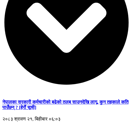
नेपालका सरकारी कर्मचारीको बढेको तलब साउनदेखि लागू, कुन तहकाले कति
पाउँछन् ? [हेरौं सूची]
२०८३ श्रावण २१, बिहीबार ०६:०३