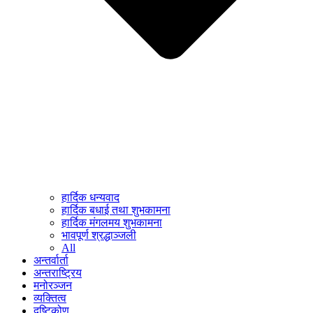
हार्दिक धन्यवाद
हार्दिक बधाई तथा शुभकामना
हार्दिक मंगलमय शुभकामना
भावपूर्ण श्रद्धाञ्जली
All
अन्तर्वार्ता
अन्तराष्ट्रिय
मनोरञ्जन
व्यक्तित्व
दृष्टिकोण