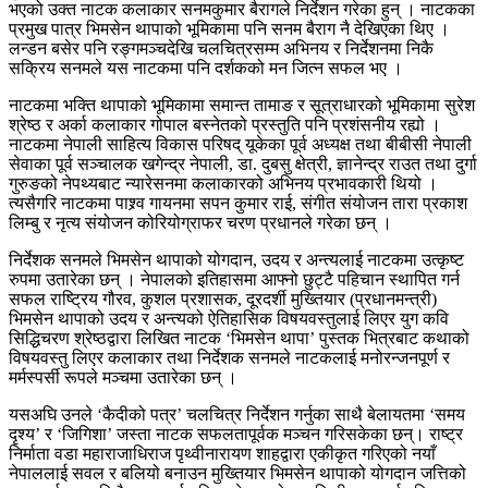
भएको उक्त नाटक कलाकार सनमकुमार बैरागले निर्देशन गरेका हुन् । नाटकका
प्रमुख पात्र भिमसेन थापाको भूमिकामा पनि सनम बैराग नै देखिएका थिए ।
लन्डन बसेर पनि रङ्गमञ्चदेखि चलचित्रसम्म अभिनय र निर्देशनमा निकै
सक्रिय सनमले यस नाटकमा पनि दर्शकको मन जित्न सफल भए ।
नाटकमा भक्ति थापाको भूमिकामा समान्त तामाङ र सूत्राधारको भूमिकामा सुरेश
श्रेष्ठ र अर्का कलाकार गोपाल बस्नेतको प्रस्तुति पनि प्रशंसनीय रह्यो ।
नाटकमा नेपाली साहित्य विकास परिषद् यूकेका पूर्व अध्यक्ष तथा बीबीसी नेपाली
सेवाका पूर्व सञ्चालक खगेन्द्र नेपाली, डा. दुबसु क्षेत्री, ज्ञानेन्द्र राउत तथा दुर्गा
गुरुङको नेपथ्यबाट न्यारेसनमा कलाकारको अभिनय प्रभावकारी थियो ।
त्यसैगरि नाटकमा पाश्र्व गायनमा सपन कुमार राई, संगीत संयोजन तारा प्रकाश
लिम्बु र नृत्य संयोजन कोरियोग्राफर चरण प्रधानले गरेका छन् ।
निर्देशक सनमले भिमसेन थापाको योगदान, उदय र अन्त्यलाई नाटकमा उत्कृष्ट
रुपमा उतारेका छन् । नेपालको इतिहासमा आफ्नो छुट्टै पहिचान स्थापित गर्न
सफल राष्ट्रिय गौरव, कुशल प्रशासक, दूरदर्शी मुख्तियार (प्रधानमन्त्री)
भिमसेन थापाको उदय र अन्त्यको ऐतिहासिक विषयवस्तुलाई लिएर युग कवि
सिद्धिचरण श्रेष्ठद्वारा लिखित नाटक ‘भिमसेन थापा’ पुस्तक भित्रबाट कथाको
विषयवस्तु लिएर कलाकार तथा निर्देशक सनमले नाटकलाई मनोरन्जनपूर्ण र
मर्मस्पर्सी रूपले मञ्चमा उतारेका छन् ।
यसअघि उनले ‘कैदीको पत्र’ चलचित्र निर्देशन गर्नुका साथै बेलायतमा ‘समय
दृश्य’ र ‘जिगिशा’ जस्ता नाटक सफलतापूर्वक मञ्चन गरिसकेका छन्। राष्ट्र
निर्माता वडा महाराजाधिराज पृथ्वीनारायण शाहद्वारा एकीकृत गरिएको नयाँ
नेपाललाई सवल र बलियो बनाउन मुख्तियार भिमसेन थापाको योगदान जत्तिको