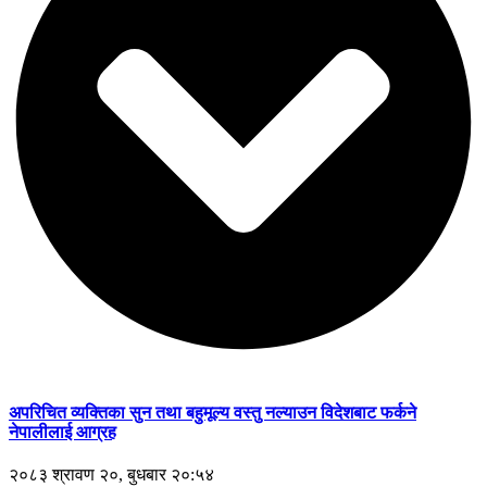
अपरिचित व्यक्तिका सुन तथा बहुमूल्य वस्तु नल्याउन विदेशबाट फर्कने
नेपालीलाई आग्रह
२०८३ श्रावण २०, बुधबार २०:५४