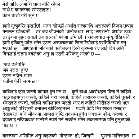
मेरो अस्तित्वमाथि धावा बोलिरहेका
नाथे ए कागजका खोस्टाहरु !
कान ठाडो गरी सुन !’
हामी मृत्युदेखि डराउँछौ, भाग्न खोज्छौं अर्थात सत्यमाथि असत्यको विजय उत्सव
मनाउन खोज्दछौं । तर जब जीवनको ‘क्लोजअप‘ लाई ‘सप्रानो‘ अर्थात उच्च
तरङ्गमा बुझ्न सक्छौं तब सत्यको पक्षमा उभिन्छौं । तदपश्चात मृत्यू देखि पनि
हामी हच्किनु पर्दैन भनेर एउटा अस्पतालको सिनारियोलाई प्रतिबिम्बीत गर्नु
भएको छ । आप्mनो जीवनको क्लोजअप लिने क्रममा रातलाई दिन अनि
दिनलाई रातमा बदलेको अनुभव एसरी पस्किनु भएको छ —
‘रात ढलेपछि
जब प्रातः हुन्छ
एउटा नविन आशा
धर्तीमा फेरि जन्मन्छ।‘
कविलाई फूल जस्तो कोमल हुन मन छ । कुनै वाधा अवरोधहरु विना नै कहिले
फट्याङ्गग्रा जस्तो, कहिले चरा जस्तो, कहिले ताराहरु जस्तो, कहिले पुतली र
भँवराहरु जस्तो, कहिले कमिलाहरु जस्तो भएर त कहिले मौरीहरु जस्तो भएर
आफुलाई परिश्रमी बनाउन खोजिरहन्छन । यद्यपि केहि निराशाका गन्धहरु
देखापरेता पनि जीवनमा आत्मसन्तुष्टि तदसम्म हुदैन जबसम्म प्रेम, करुणा र
दयालाई नजिकवाट मान्छेले स्पर्श गर्न सक्तैन भनेर सकारात्मक पनि हुनुभएको
पाइन्छ ।
बास्तवमा असिमित अनुभवहरुको ‘मोन्टाज’ हो, जिन्दगी । ‘पुराना मानिसहरु‘ मा