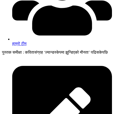
हाम्रो टीम
पुस्तक समीक्षा : कवितासंग्रह ‘ल्यान्डस्केपमा झुन्डिएको मौनता’ पढिसकेपछि