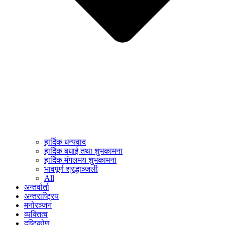
हार्दिक धन्यवाद
हार्दिक बधाई तथा शुभकामना
हार्दिक मंगलमय शुभकामना
भावपूर्ण श्रद्धाञ्जली
All
अन्तर्वार्ता
अन्तराष्ट्रिय
मनोरञ्जन
व्यक्तित्व
दृष्टिकोण