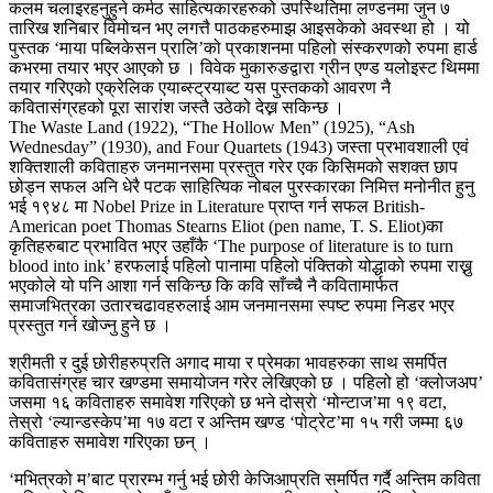
कलम चलाइरहनुहुने कर्मठ साहित्यकारहरुको उपस्थितिमा लण्डनमा जुन ७
तारिख शनिबार विमोचन भए लगत्तै पाठकहरुमाझ आइसकेको अवस्था हो । यो
पुस्तक ‘माया पब्लिकेसन प्रालि’को प्रकाशनमा पहिलो संस्करणको रुपमा हार्ड
कभरमा तयार भएर आएको छ । विवेक मुकारुङद्वारा ग्रीन एण्ड यलोइस्ट थिममा
तयार गरिएको एक्रेलिक एयाब्स्ट्रयाब्ट यस पुस्तकको आवरण नै
कवितासंग्रहको पूरा सारांश जस्तै उठेको देख्न सकिन्छ ।
The Waste Land (1922), “The Hollow Men” (1925), “Ash
Wednesday” (1930), and Four Quartets (1943) जस्ता प्रभावशाली एवं
शक्तिशाली कविताहरु जनमानसमा प्रस्तुत गरेर एक किसिमको सशक्त छाप
छोड्न सफल अनि धेरै पटक साहित्यिक नोबल पुरस्कारका निमित्त मनोनीत हुनु
भई १९४८ मा Nobel Prize in Literature प्राप्त गर्न सफल British-
American poet Thomas Stearns Eliot (pen name, T. S. Eliot)का
कृतिहरुबाट प्रभावित भएर उहाँकै ‘The purpose of literature is to turn
blood into ink’ हरफलाई पहिलो पानामा पहिलो पंक्तिको योद्धाको रुपमा राख्नु
भएकोले यो पनि आशा गर्न सकिन्छ कि कवि साँच्चै नै कवितामार्फत
समाजभित्रका उतारचढावहरुलाई आम जनमानसमा स्पष्ट रुपमा निडर भएर
प्रस्तुत गर्न खोज्नु हुने छ ।
श्रीमती र दुई छोरीहरुप्रति अगाद माया र प्रेमका भावहरुका साथ समर्पित
कवितासंग्रह चार खण्डमा समायोजन गरेर लेखिएको छ । पहिलो हो ‘क्लोजअप’
जसमा १६ कविताहरु समावेश गरिएको छ भने दोस्रो ‘मोन्टाज’मा १९ वटा,
तेस्रो ‘ल्यान्डस्केप’मा १७ वटा र अन्तिम खण्ड ‘पोट्रेट’मा १५ गरी जम्मा ६७
कविताहरु समावेश गरिएका छन् ।
‘मभित्रको म’बाट प्रारम्भ गर्नु भई छोरी केजिआप्रति समर्पित गर्दै अन्तिम कविता