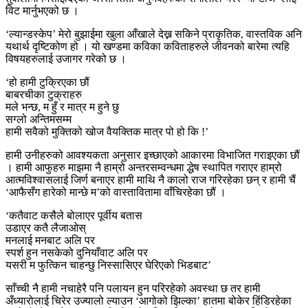
विट मार्नुभएको छ ।
‘ल्यान्डस्केप’ मेरो बुझाईमा खुला आँखाले देख्न सकिने प्राकृतिक, वास्तविक अनि
यथार्थ दृष्टिकोण हो । यो खण्डमा कविका कविताहरुले जीवनको बारेमा त्यहि
विषयहरुलाई उजागर गरेको छ ।
‘हो हामी टुक्रिएका छौं
बाबरचीका टुक्राहरु
मले भन्छ, म हुँ र मात्र म हुने छु
सग्लो अन्तिमसम्म
हामी सवैको मुक्तिको खोज वैयक्तिक मात्र पो हो कि !’
हामी उनीहरुको आवश्यकता अनुसार इच्छाएको आकारमा विभाजित गराइएका छौं
। हामी आफुहरु माझमा नै हाम्रो अन्तरसम्वन्धमा द्धेष स्थापित गराएर हाम्रो
आत्मविश्वासलाई जिर्ण बनाएर हामी माथि नै कालो राज गरिरहेका छन् र हामी चैं
‘आफैसँग हारेको मान्छे म’को वास्तावितामा वाँचिरहेका छौं ।
‘कतैवाट कसैले बोलाएर पूर्वीय बतास
उडाएर कतै लैजाओस्
मनलाई मनबाट अलि पर
स्पर्श हुन नसकेको दुनियाँवाट अलि पर
यसरी म फुत्किन चाहन्छु निस्सासिएर घेरिएको भिडबाट’
साँच्ची नै हामी नचाहेरै पनि पलायन हुन परिरहेको अवस्था छ तर हामी
अँध्यारोलाई चिरेर उज्यालो ल्याउन ‘आगोको झिल्का’ हातमा बोकेर हिंडिरहेका