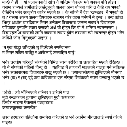
मान्छे नै हौं । यो पलायनबादी सोंच नै अन्तिम विकल्प भने अवश्य पनि होइन ।
यसमा राज्यले हामीलाई लखेट्नुको अलवा अन्य योजना पनि त केहि तय भएको
देखिंदैन भनेर आक्रोष जाहेर भएको छ । के साँच्चै नै देश ‘खण्डहर’ नै भएको हो
त ? यसमा अलग अलग विषयहरु उजागर गरेर वहस गर्नपर्ने नै हुन्छ । बन्द कोठा
भित्र अर्थात चारदिवाल भित्र अनेकन विचारहरु जन्मन सक्छ र विचारहरु
परिपक्क हुनपनि सक्छ जसको अर्थ यो होइन कि यो नै अन्तिम स्वतन्त्रता ।
विचारहरु अभ्यासको लागि जबसम्म तयार हुंदैन तबसम्म त्यो स्वतन्त्र होइन भनेर
कविले जोड दिनुभएको पाइन्छ ।
‘म एक योद्धा उभिएको छु हिउँदको रणमैदानमा
म भित्र शक्ति पाउँछु र आफैलाई उत्साहित पार्छु’
भनेर उदघोष गरिनुले संघर्षको निमित्त स्वयं प्रेरित वा उत्साहित भएको देखिन्छ ।
यो नै संघर्षको पहिलो विन्दु हो । यहाँवाट नै हज्जारौं माइलको यात्रा गर्न सकिन्छ
भनेर सकारात्मक विचारहरु राख्नु भएको छ । ‘ल्यान्डस्केपमा झुन्डिएको मौनता‘
भनेर (क) र (ख) दुई वटा कविताहरु एस संग्रह शिर्षकको रुपमा पस्कनु भएको छ
।
‘ओहो ! त्यो भाँच्चिएको तस्बिर र झरेको पात
मुर्दा रुखहरुका टुप्पामा झुन्डिएका मुर्दा पत्थरहरु
किचेर नाङ्गा पैतलाले पतझडहरु
कर्‍याककुरुक कराउँछ’
उक्त हरफहरु पहिलोमा समाबेस गरिएको छ भने अर्कोमा मौनतालाई स्पर्श गरेको
पाइन्छ —