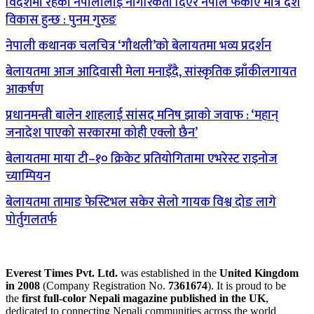
विदेशमा रहेका नेपालीलाई नागरिकता दिएर नेपाल फर्काए मात्रै देश
विकास हुन्छ : पुनम गुरुङ
नेपाली कथानक चलचित्र ‘गौथली’को बेलायतमा भव्य प्रदर्शन
बेलायतमा आज आदिवासी मेला मनाइँदै, सांस्कृतिक झाँकीलगायत
आकर्षण
प्रधानमन्त्री बालेन शाहलाई सांसद मनिष झाको जवाफ : ‘महान्
जनादेश पाएको सरकारमा कोही एक्लो छैन’
बेलायतमा माया टी–१० क्रिकेट प्रतियोगितामा एभरेस्ट राइनोज
च्याम्पियन
बेलायतमा तामाङ फेस्टिभल सकेर सेलो गायक विश्व दोङ लागे
पोर्तुगलतर्फ
Everest Times Pvt. Ltd.
was established in the
United Kingdom
in 2008
(Company Registration No.
7361674
). It is proud to be
the
first full-color Nepali magazine published in the UK
,
dedicated to connecting Nepali communities across the world