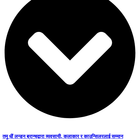
तमु धीं लन्डन ब्रान्चद्वारा व्यवसायी, कलाकार र काउन्सिलरलाई सम्मान