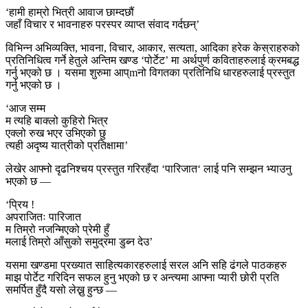
‘हामी हाम्रो भित्री आवाज छाम्दछौं
जहाँ विचार र भावनाहरु परस्पर व्याप्त संवाद गर्दछन्’
विभिन्न अभिव्यक्ति, भावना, विचार, आकार, सत्यता, आदिका हरेक केस्राहरुको
प्रतिनिधित्व गर्ने हेतुले अन्तिम खण्ड ‘पोर्टेट’ मा अर्थपुर्ण कविताहरुलाई क्रमबद्ध
गर्नु भएको छ । यसमा शुरुमा आप्mनो विगतका प्रतिनिधि धारहरुलाई प्रस्तुत
गर्नु भएको छ ।
‘आज सम्म
म त्यहि बाक्लो कुहिरो भित्र
एक्लो रुख भएर उभिएको छु
त्यही अदृष्य यात्रीको प्रतिक्षामा’
लेखेर आफ्नो दृढनिश्चय प्रस्तुत गरिरहँदा ‘पारिजात‘ लाई पनि सम्झन भ्याउनु
भएको छ —
‘प्रिय !
अपराजितः पारिजात
म तिम्रो नजन्मिएको प्रेमी हुँ
मलाई तिम्रो आँसुको समुद्रमा डुब्न देउ’
यसमा खण्डमा प्रख्यात साहित्यकारहरुलाई सरल अनि सहि ढंगले पाठकहरु
माझ पोर्टेट गरिदिन सफल हुनु भएको छ र अन्त्यमा आफ्ना प्यारी छोरी प्रति
समर्पित हुँदै यसो लेख्नु हुन्छ —