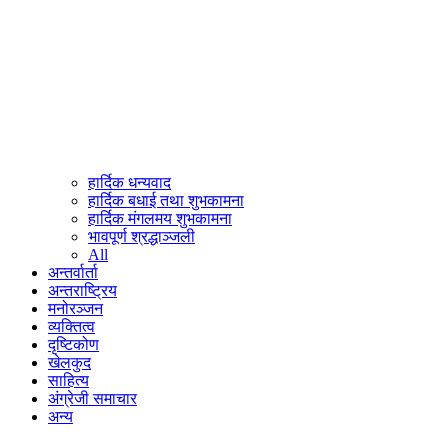
हार्दिक धन्यवाद
हार्दिक बधाई तथा शुभकामना
हार्दिक मंगलमय शुभकामना
भावपूर्ण श्रद्धाञ्जली
All
अन्तर्वार्ता
अन्तराष्ट्रिय
मनोरञ्जन
व्यक्तित्व
दृष्टिकोण
खेलकुद
साहित्य
अंग्रेजी समाचार
अन्य