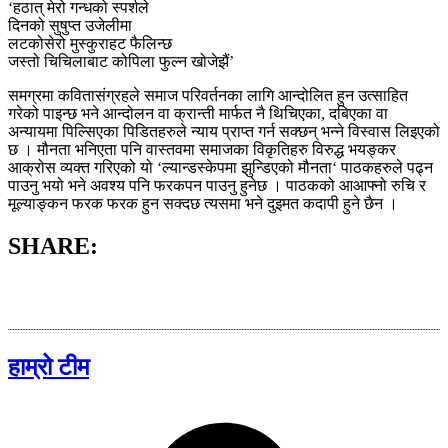
‘हठात् मेरो गन्धको स्पर्शले
दिनको सुषुप्त उजेलीमा
लटकोसेरो मुस्कुराहट फैलिन्छ
जस्तो चिचिलाबाट कोपिला फुल्न खोजेझैं’
समग्रमा कवितासंग्रहले समाज परिवर्तनका लागि आन्दोलित हुन उत्साहित
गरेको पाइन्छ भने आन्दोलन वा क्रान्ती मार्फत नै थिचिएका, दबिएका वा
अन्यायमा पिल्सिएका पिडितहरुले न्याय प्राप्त गर्न सक्छन् भन्ने विस्वास लिइएको
छ । मौनता भनिएता पनि वास्तवमा समाजका विकृतिहरु विरुद्ध भयङ्कर
आक्रोस व्यक्त गरिएको यो ‘ल्यान्डस्केपमा झुन्डिएको मौनता‘ पाठकहरुले पढ्न
पाउनु भयो भने अवश्य पनि फरकपन पाउनु हुनेछ । पाठकको आआफ्नो रुचि र
मूल्याङ्कन फरक फरक हुन सक्दछ त्यसमा भने दुइमत कदापी हुने छैन ।
SHARE:
हाम्रो टीम