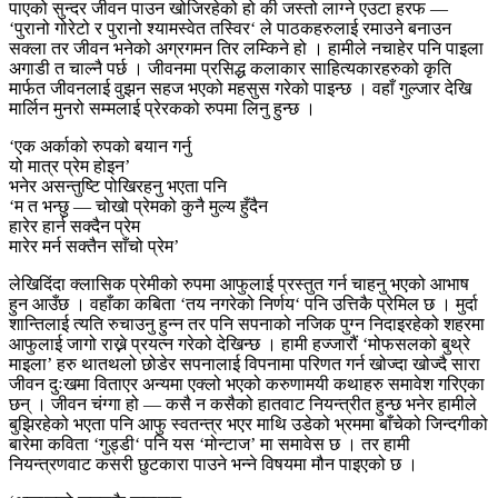
पाएको सुन्दर जीवन पाउन खोजिरहेको हो की जस्तो लाग्ने एउटा हरफ —
‘पुरानो गोरेटो र पुरानो श्यामस्वेत तस्विर‘ ले पाठकहरुलाई रमाउने बनाउन
सक्ला तर जीवन भनेको अग्रगमन तिर लम्किने हो । हामीले नचाहेर पनि पाइला
अगाडी त चाल्नै पर्छ । जीवनमा प्रसिद्ध कलाकार साहित्यकारहरुको कृति
मार्फत जीवनलाई वुझन सहज भएको महसुस गरेको पाइन्छ । वहाँ गुल्जार देखि
मार्लिन मुनरो सम्मलाई प्रेरकको रुपमा लिनु हुन्छ ।
‘एक अर्काको रुपको बयान गर्नु
यो मात्र प्रेम होइन’
भनेर असन्तुष्टि पोखिरहनु भएता पनि
‘म त भन्छु — चोखो प्रेमको कुनै मुल्य हुँदैन
हारेर हार्न सक्दैन प्रेम
मारेर मर्न सक्तैन साँचो प्रेम’
लेखिदिंदा क्लासिक प्रेमीको रुपमा आफुलाई प्रस्तुत गर्न चाहनु भएको आभाष
हुन आउँछ । वहाँका कबिता ‘तय नगरेको निर्णय‘ पनि उत्तिकै प्रेमिल छ । मुर्दा
शान्तिलाई त्यति रुचाउनु हुन्न तर पनि सपनाको नजिक पुग्न निदाइरहेको शहरमा
आफुलाई जागो राख्ने प्रयत्न गरेको देखिन्छ । हामी हज्जारौं ‘मोफसलको बुथ्रे
माइला’ हरु थातथलो छोडेर सपनालाई विपनामा परिणत गर्न खोज्दा खोज्दै सारा
जीवन दुःखमा विताएर अन्यमा एक्लो भएको करुणामयी कथाहरु समावेश गरिएका
छन् । जीवन चंग्गा हो — कसै न कसैको हातवाट नियन्त्रीत हुन्छ भनेर हामीले
बुझिरहेको भएता पनि आफु स्वतन्त्र भएर माथि उडेको भ्रममा बाँचेको जिन्दगीको
बारेमा कविता ‘गुड्डी‘ पनि यस ‘मोन्टाज’ मा समावेस छ । तर हामी
नियन्त्रणवाट कसरी छुटकारा पाउने भन्ने विषयमा मौन पाइएको छ ।