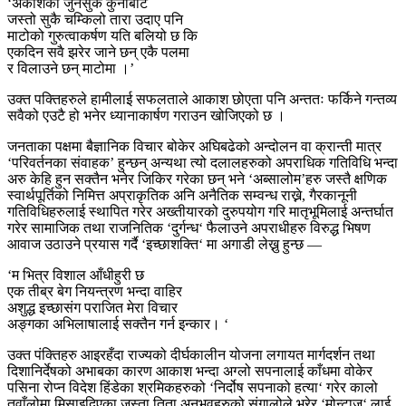
‘अकाशको जुनसुकै कुनाबाट
जस्तो सुकै चम्किलो तारा उदाए पनि
माटोको गुरुत्वाकर्षण यति बलियो छ कि
एकदिन सवै झरेर जाने छन् एकै पलमा
र विलाउने छन् माटोमा ।’
उक्त पक्तिहरुले हामीलाई सफलताले आकाश छोएता पनि अन्ततः फर्किने गन्तव्य
सवैको एउटै हो भनेर ध्यानाकार्षण गराउन खोजिएको छ ।
जनताका पक्षमा बैज्ञानिक विचार बोकेर अघिबढेको अन्दोलन वा क्रान्ती मात्र
‘परिवर्तनका संवाहक’ हुन्छन् अन्यथा त्यो दलालहरुको अपराधिक गतिविधि भन्दा
अरु केहि हुन सक्तैन भनेर जिकिर गरेका छन् भने ‘अब्सालोम’हरु जस्तै क्षणिक
स्वार्थपूर्तिको निमित्त अप्राकृतिक अनि अनैतिक सम्वन्ध राख्ने, गैरकानूनी
गतिविधिहरुलाई स्थापित गरेर अख्तीयारको दुरुपयोग गरि मातृभूमिलाई अन्तर्घात
गरेर सामाजिक तथा राजनितिक ‘दुर्गन्ध‘ फैलाउने अपराधीहरु विरुद्ध भिषण
आवाज उठाउने प्रयास गर्दै ‘इच्छाशक्ति‘ मा अगाडी लेख्नु हुन्छ —
‘म भित्र विशाल आँधीहुरी छ
एक तीब्र बेग नियन्त्रण भन्दा वाहिर
अशुद्ध इच्छासंग पराजित मेरा विचार
अङ्गका अभिलाषालाई सक्तैन गर्न इन्कार। ‘
उक्त पंक्तिहरु आइरहँदा राज्यको दीर्घकालीन योजना लगायत मार्गदर्शन तथा
दिशानिर्देषको अभाबका कारण आकाश भन्दा अग्लो सपनालाई काँधमा वोकेर
पसिना रोप्न विदेश हिंडेका श्रमिकहरुको ‘निर्दोष सपनाको हत्या‘ गरेर कालो
तुवाँलोमा मिसाइदिएका जस्ता तिता अनुभवहरुको संगालोले भरेर ‘मोन्टाज‘ लाई