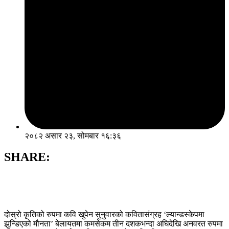
२०८२ असार २३, सोमबार १६:३६
SHARE:
दोस्रो कृतिको रुपमा कवि खुपेन सुनुवारको कवितासंग्रह ‘ल्यान्डस्केपमा
झुन्डिएको मौनता’ बेलायतमा कमसेकम तीन दशकभन्दा अघिदेखि अनवरत रुपमा