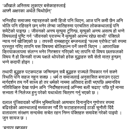
‘आँखाले अस्तित्व लुकाएर बसेकाहरुलाई
आफ्नै अक्षरका अर्थले चिथोर्छन्’
भनिरहँदा समाजमा गद्दारहरुको कमी हिजो पनि थिएन, आज पनि कमी छैन अनि
भोलि पनि रहिरहने छन् भनेर लेप्चा जातिहरुमा प्रचलित लोककथालाई पनि
समेटेको पाइन्छ । जीवनको अन्त्य मृत्युमा टुंगिन्छ, मृत्युको अन्त्य असत्य हो भन्ने
विषयलाई पुष्टि गर्न ‘जीवनको प्रारम्भ नै मृत्युको आरम्भ रहेछ साथी’ पंक्तिले
न्याय गर्न खोजिएको छ । तपस्वी रामबहादुर बम्जनलाई ‘फल्स प्रोफेट’को रुपमा
प्रस्तुत गरिए तापनि यस विषयमा बोलिहाल्न पर्ने जरुरी थिएन । आपराधिक
क्रियाकलापमा संलग्न भनेर गिरफ्तार गरिएको भए तापनि यो विषय छलफलको
विषय नै हो किनकी राज्य पक्षले थोपरेको हरेक मुद्धाहरु सवै सेतो मात्र हुन्छन्
भन्ने कदापी होइन ।
तथापी बुद्धहरु पटकपटक जन्मिन्छन् सबै बुद्धहरु राज्यले स्विकार गर्न सक्ने
स्थिति पनि सहज नहुन सक्छ । धर्म त समाजलाई अनुसासित बनाउन एउटा
मार्गदर्शन तय गर्ने साध्य हो तर धर्मको नाममा अतिवाद हावी भएपछि अमानविय
गतिविधिहरु देखा पर्छन अनि ‘निर्दोषहरुलाई अग्निमा बली चढाए‘ पछि पुरै मानव
सभ्यता नै निर्लज्ज हुनु परेको यथार्थता चित्रण गर्नु भएको छ ।
दलाल पुंजिवादको भर्जिन भुमिमाथिको अत्यचार दिनानुदिन गुणोत्तर रुपमा
बढिरहेको अवस्थालाई मध्यवजर गर्दै ति फटाहाहरुलाई ठाडो चुनौती दिंदै
वातावरण संरक्षण सन्दर्भमा सचेत रहन निम्न पंक्तिहरु समावेश गरेको पाइयो ।
जुन सायज छ ।
‘बनाएर खण्डहर