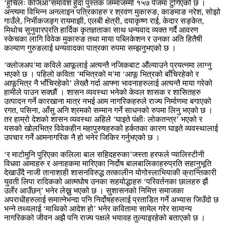
‘हुचिलः केजिआ’समावेश हुँदा पुस्तक जम्माजम्मी १५७ पेजमा टुंगिएको छ ।
अन्त्यमा विभिन्न अनलाइन पत्रिकाहरु र श्रवण मुकारुङ, काङमाङ नरेश, सोझो
गाउँले, निर्भीकजङ्ग रायमाझी, एलबी क्षेत्री, दयाकृष्ण राई, केदार सङ्केत,
मिथोच सुनुवारप्रति हार्दिक कृतज्ञताका साथ धन्यवाद व्यक्त गर्दै आवरण
स्केचका लागि विवेक मुकारुङ तथा माया पब्लिकेशन र उनका अति हितैषी
कल्याण गुरुङलाई धन्यवादका पात्रका रुपमा सम्झनुभएको छ ।
‘क्लोजअप’मा कविले आफूलाई अत्यन्तै नजिकबाट औंल्याउने प्रयत्नमा लाग्नु
भएको छ । पहिलो कविता ‘मभित्रको म’मा ‘आफू भित्रको बाँचिरहेको र
आफूभित्र नै भाँचिरहेको’ लेख्तै गर्दा आफ्ना भावनाहरुलाई अत्यन्तै माया गरेको
हामीले पाउन सक्छौं । शासन व्यवस्था भनेको केवल शासक र शासितहरु
उत्पादन गर्ने कारखाना मात्र नभई आम नागरिकहरुले राज्य निर्माणमा बगाएको
रगत, पसिना, आँसु अनि श्रमको सम्मान गर्ने साधनको रुपमा लिनु भएको छ ।
तर हाम्रो देशको शासन व्यवस्था अहिले ‘घाइते पंक्षीः लोकतन्त्र’ भएको र
यसको खोलभित्र विवेकहीन महापुरुषहरुको हर्कतका कारण घाइते व्यवस्थालाई
उपचार गर्ने आमनागरिक नै हो भनेर जिकिर गर्नुभएको छ ।
‘र माटोमुनि पुरिएका कलिला बाल सहिदहरुका’जस्ता हरफले प्यालिस्टीनी
विधवा आमाहरु र अनाहकमा मारिएका निर्दोष बालबालिकाहरुप्रति सहानुभूति
देखाउँदै नाजी तानाशाही शासनविरुद्ध तत्कालीन योगोस्लाभियाकी क्रान्तिकारी
युवती लिपा रादिकको आत्मघोष उनका सहयोद्धाहरु ‘परिवर्तनका छालहरु झैं
उर्लेर आउँछन्’ भनेर लेख्नु भएको छ । सुशासनको निमित्त समाजका
अपराधीहरुलाई समात्नेभन्दा पनि निर्दोषहरुलाई प्रताडित गर्ने अभ्यास जिउँदो छ
भन्ने तथ्यलाई ‘माथिको आदेश हो’ भनेर कवितामा सामेल गरेर सामान्य
नागरिकको जीवन अझै पनि राज्य पक्षले भयावह तुल्याइरहेको बताएको छ ।