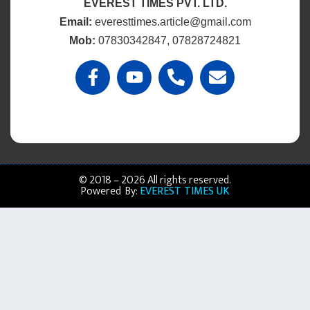
EVEREST TIMES PVT. LTD.
Email:
everesttimes.article@gmail.com
Mob:
07830342847, 07828724821
© 2018 – 2026 All rights reserved.
Powered By:
EVEREST TIMES UK