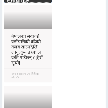
समाचारहरू
नेपालका सरकारी
कर्मचारीको बढेको
तलब साउनदेखि
लागू, कुन तहकाले
कति पाउँछन् ? [हेरौं
सूची]
२०८३ श्रावण २१, बिहीबार
०६:०३