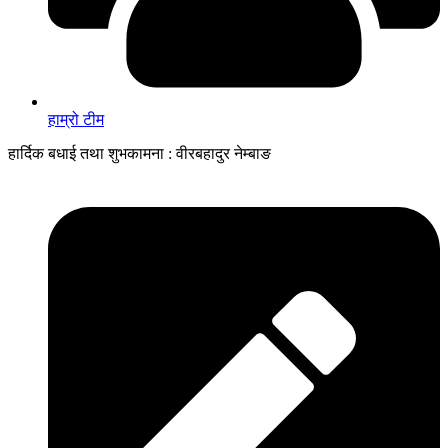
हाम्रो टीम
हार्दिक बधाई तथा शुभकामना : वीरबहादुर नेम्बाङ