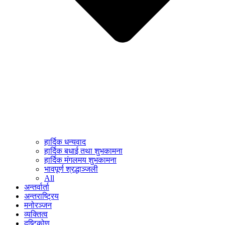
हार्दिक धन्यवाद
हार्दिक बधाई तथा शुभकामना
हार्दिक मंगलमय शुभकामना
भावपूर्ण श्रद्धाञ्जली
All
अन्तर्वार्ता
अन्तराष्ट्रिय
मनोरञ्जन
व्यक्तित्व
दृष्टिकोण