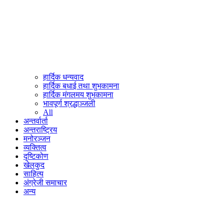
हार्दिक धन्यवाद
हार्दिक बधाई तथा शुभकामना
हार्दिक मंगलमय शुभकामना
भावपूर्ण श्रद्धाञ्जली
All
अन्तर्वार्ता
अन्तराष्ट्रिय
मनोरञ्जन
व्यक्तित्व
दृष्टिकोण
खेलकुद
साहित्य
अंग्रेजी समाचार
अन्य