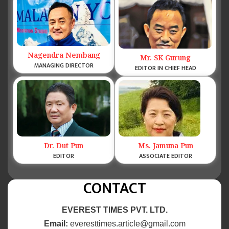
Nagendra Nembang
Mr. SK Gurung
MANAGING DIRECTOR
EDITOR IN CHIEF HEAD
Dr. Dut Pun
Ms. Jamuna Pun
EDITOR
ASSOCIATE EDITOR
CONTACT
EVEREST TIMES PVT. LTD.
Email:
everesttimes.article@gmail.com