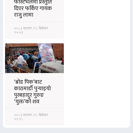
फेस्टिभलमा प्रस्तुति
दिएर फर्किए गायक
राजुु लामा
२०८३ श्रावण २१, बिहीबार
१५:५३
‘ब्रोड पिक’बाट
काठमाडौँ पुर्‍याइयो
पुरबहादुर गुरुङ
‘युक्त’को शव
२०८३ श्रावण २१, बिहीबार
१५:१८