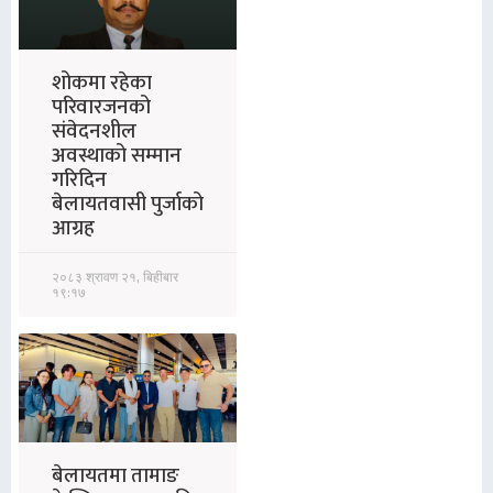
शोकमा रहेका
परिवारजनको
संवेदनशील
अवस्थाको सम्मान
गरिदिन
बेलायतवासी पुर्जाको
आग्रह
२०८३ श्रावण २१, बिहीबार
१९:१७
बेलायतमा तामाङ