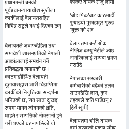
फर्किए गायक राजुु लामा
प्रधानमन्त्री बनेकी
पूर्वप्रधानन्यायाधीश सुशीला
‘ब्रोड पिक’बाट काठमाडौँ
कार्कीलाई बेलायतसहित
पुर्‍याइयो पुरबहादुर गुरुङ
विभिन्न राष्ट्रले बधाई दिएका छन्
‘युक्त’को शव
।
बेलायतमा बर्न्ट ओक
बेलायतले जवाफदेहिता तथा
नेप्लिज कम्युनिटीले ज्येष्ठ
समावेशी शासनप्रतिको नेपाली
नागरिकलाई सम्पदा भ्रमण
आकांक्षालाई समर्थन गर्ने
गराउँदै
प्रतिबद्धता जनाएको छ ।
काठमाडौंस्थित बेलायती
नेपालका सरकारी
दूतावासद्वारा जारी विज्ञप्तिमा
कर्मचारीको बढेको तलब
कार्कीको नियुक्तिका सन्दर्भमा
साउनदेखि लागू, कुन
भनिएको छ, ‘गत साता दुःखद्
तहकाले कति पाउँछन् ?
[हेरौं सूची]
रूपमा मानव जीवनको क्षति,
घाइते र सम्पत्तिको नोक्सानी हुने
बेलायतमा भोलि गायक
गरी भएको घटनापछिको यो
दुर्गा गुरुङको एकल साँझ,