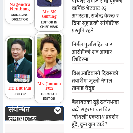
पाँचथर समाज सेवा यूकेको
Nagendra
वार्षिक भेटघाट २३
Nembang
Mr. SK
अगस्टमा, राजेन्द्र केरुङ र
MANAGING
Gurung
DIRECTOR
दिपा सुहाङको सांगीतिक
EDITOR IN
CHIEF HEAD
प्रस्तुति रहने
निर्मल पुर्जासहित चार
आरोहीको शव आधार
शिविरमा
विश्व आदिवासी दिवसको
तयारीमा जुट्यो नेपाल
Ms. Jamuna
तामाङ घेदुङ
Dr. Dut Pun
Pun
EDITOR
ASSOCIATE
EDITOR
बेलायतका दुई दर्जनभन्दा
संबन्धित
बढी सहरमा चलचित्र
‘गौथली’ एकसाथ प्रदर्शन
समाचारहरू
हुँदै, कुन कुन ठाउँ ?