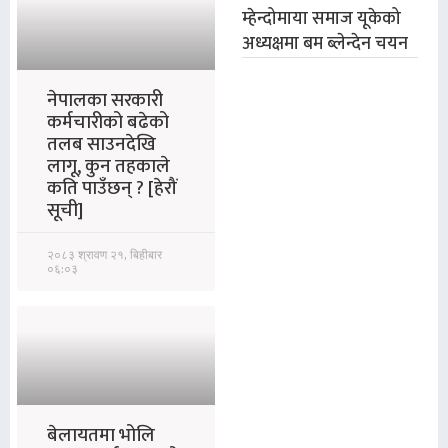
म्हेन्दोमाया समाज यूकेको
अध्यक्षमा बम ब्लेन्देन चयन
नेपालका सरकारी
कर्मचारीको बढेको
तलब साउनदेखि
लागू, कुन तहकाले
कति पाउँछन् ? [हेरौं
सूची]
२०८३ श्रावण २१, बिहीबार
०६:०३
बेलायतमा भोलि