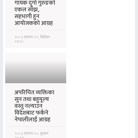
गायक दुर्गा गुरुङको
एकल साँझ,
सहभागी हुन
आयोजकको आग्रह
२०८३ श्रावण २१, बिहीबार
०४:४८
अपरिचित व्यक्तिका
सुन तथा बहुमूल्य
वस्तु नल्याउन
विदेशबाट फर्कने
नेपालीलाई आग्रह
२०८३ श्रावण २०, बुधबार
२०:५४