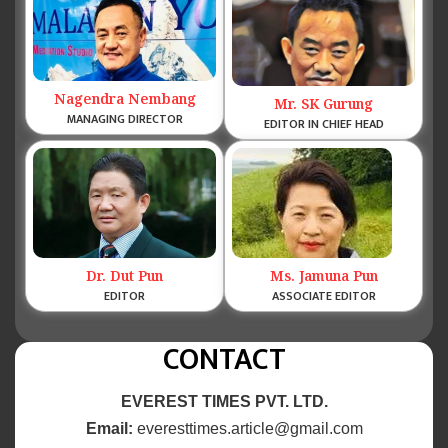
Nagendra Nembang
Mr. SK Gurung
MANAGING DIRECTOR
EDITOR IN CHIEF HEAD
Dr. Dut Pun
Ms. Jamuna Pun
EDITOR
ASSOCIATE EDITOR
CONTACT
EVEREST TIMES PVT. LTD.
Email:
everesttimes.article@gmail.com