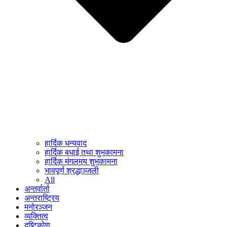
हार्दिक धन्यवाद
हार्दिक बधाई तथा शुभकामना
हार्दिक मंगलमय शुभकामना
भावपूर्ण श्रद्धाञ्जली
All
अन्तर्वार्ता
अन्तराष्ट्रिय
मनोरञ्जन
व्यक्तित्व
दृष्टिकोण