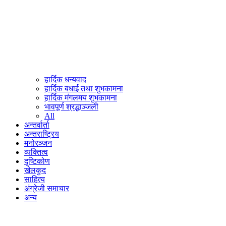
हार्दिक धन्यवाद
हार्दिक बधाई तथा शुभकामना
हार्दिक मंगलमय शुभकामना
भावपूर्ण श्रद्धाञ्जली
All
अन्तर्वार्ता
अन्तराष्ट्रिय
मनोरञ्जन
व्यक्तित्व
दृष्टिकोण
खेलकुद
साहित्य
अंग्रेजी समाचार
अन्य