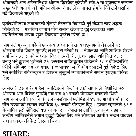
ओमानको अल अमेरतस्थित ओमान क्रिकेट एकेडेमी टर्फ-१ मा शुक्रबार सम्पन्न
समूह ‘बी’ अन्तर्गतको अन्तिम खेलमा नेपालले जापानलाई पाँच विकेटले पराजित
गर्दै विजयकी भएको हो ।
प्रतियोगितामा लगातारको दोस्रो जितसँगै नेपालले दुई खेलमा चार अङ्क
जोडेको छ । पराजित जापान पनि समान खेलबाट दुई अङ्कका साथ
उपविजेताका रूपमा सुपर सिक्समा प्रवेश गरेको छ ।
जापानले प्रस्तुत गरेको एक सय ३२ रनको लक्ष्य पछ्याएको नेपालले १८
ओभरमा पाँच विकेट गुमाउँदै लक्ष्य पूरा गरेको छ । नेपालका लागि आसिफ शेखले
सर्वाधिक ३८ रनको योगदान दिए । त्यसैगरी, गुल्शन झाले अविजित २८ रन
बनाए भने कुशल भुर्तेलले २१, कप्तान रोहितकुमार पौडेलले १८ र दीपेन्द्रसिंह
ऐरीले अविजित १४ रन बनाए । जापानका लागि शोम स्लाटले दुई विकेट लिए
भने सबौरिश रविचन्द्रन र डेक्लन सुजुकी म्याककोम्बले समान एकएक विकेट
लिए ।
त्यसअघि टस हारेर पहिला ब्याटिङको निम्तो पाएको जापानले निर्धारित २०
ओभरमा आठ विकेट गुमाउँदै एक सय ३१ रनको योगफल बनाएको थियो ।
जापानका लागि कप्तान केन्डल काडोवाकी फ्लेमिङले ४६ बलमा पाँच चौका र
तीन छक्काको मद्दतले सर्वाधिक ६० रनको योगदान दिए । इसाम रहमानले ३१ र
बेन्जामिन इटो डेभिसले १७ रन बनाए । नेपालका लागि गुल्शनकुमार झा र
सन्दीप लामिछानेले समान दुईदुई विकेट लिए भने सोमपाल कामी र नन्दन यादवले
समान एकएक विकेट लिएका थिए ।
SHARE: