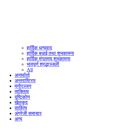
हार्दिक धन्यवाद
हार्दिक बधाई तथा शुभकामना
हार्दिक मंगलमय शुभकामना
भावपूर्ण श्रद्धाञ्जली
All
अन्तर्वार्ता
अन्तराष्ट्रिय
मनोरञ्जन
व्यक्तित्व
दृष्टिकोण
खेलकुद
साहित्य
अंग्रेजी समाचार
अन्य