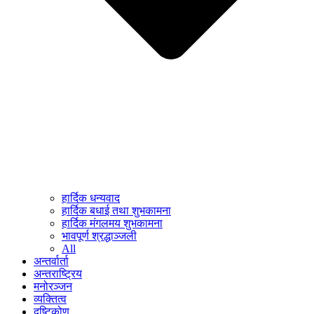
हार्दिक धन्यवाद
हार्दिक बधाई तथा शुभकामना
हार्दिक मंगलमय शुभकामना
भावपूर्ण श्रद्धाञ्जली
All
अन्तर्वार्ता
अन्तराष्ट्रिय
मनोरञ्जन
व्यक्तित्व
दृष्टिकोण