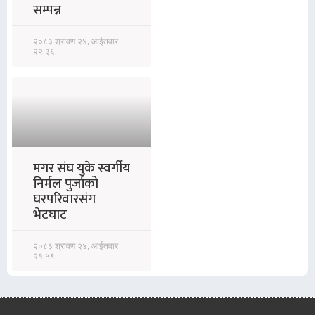
सम्पन्न
२०८३ श्रावण २४, आईतवार
२२:३६
मगर संघ युके स्वर्गीय
निर्मल पुर्जाको
घरपरिवारसंग
भेटघाट
२०८३ श्रावण २४, आईतवार
२१:५९