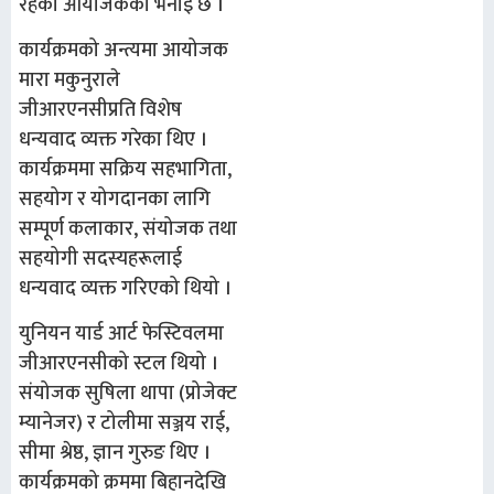
रह
ेको आयोजकको भनाइ छ ।
कार्यक्रमको अन्त्यमा आयोजक
मारा मकुनुराले
जीआरएनसी
प्रति विशेष
धन्यवाद व्यक्त ग
रेका थिए ।
कार्यक्रममा सक्रिय सहभागिता,
सहयोग र योगदानका लागि
सम्पूर्ण कलाकार, संयोजक तथा
सहयोगी सदस्यहरूलाई
धन्यवाद व्यक्त ग
रिएको थियो ।
युनियन यार्ड आर्ट फेस्टिवल
मा
जीआरएनसीको स्टल
थियो ।
संयोजक सुषिला थापा (प्रोजेक्ट
म्यानेजर)
र
टोली
मा
सञ्जय राई,
सीमा श्रेष्ठ,
ज्ञा
न गुरुङ
थिए ।
कार्यक्रमको क्रममा बिहानदेखि