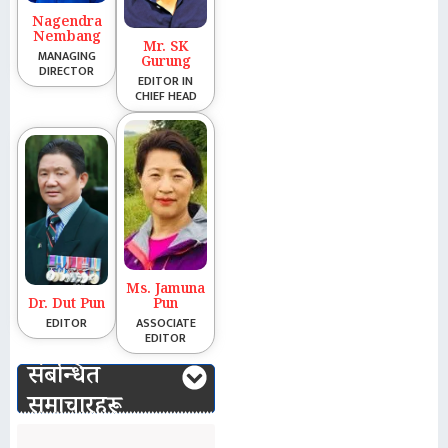
Nagendra
Nembang
Mr. SK
MANAGING
Gurung
DIRECTOR
EDITOR IN
CHIEF HEAD
Ms. Jamuna
Dr. Dut Pun
Pun
EDITOR
ASSOCIATE
EDITOR
संबन्धित
समाचारहरू