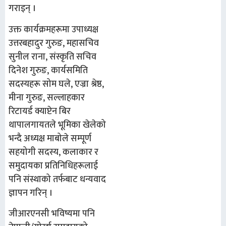
गराइन् ।
उक्त कार्यक्रमहरूमा उपाध्यक्ष
उत्तरबहादुर गुरुङ, महासचिव
सुनील रा
ना
, संस्कृति सचिव
दिनेश गुरुङ, कार्यसमिति
सदस्यहरू सोम घले, एज्रा श्रेष्ठ,
मीना गुरुङ, सल्लाहकार
रिटायर्ड क्याप्टेन बिर
थापा
लगायतले भूमिका खेलेको
भन्दै अध्यक्ष माबोले
सम्पूर्ण
सहयोगी सदस्य, कलाकार र
समुदायका प्रतिनिधिहरूलाई
पनि
संस्थाको तर्फ
बाट धन्यवाद
ज्ञापन ग
रिन् ।
जीआरएनसी
भविष्यमा पनि