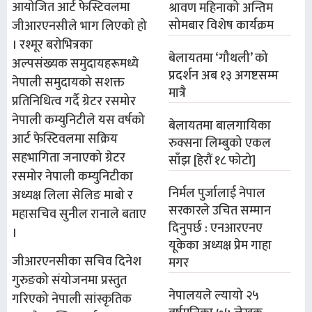
आयोजित आर्ट फेस्टिवलमा
श्रावण महिनाको अन्तिम
सोमबार विशेष कार्यक्रम
जीआरएनसीले भाग लिएको हो
। रश्मूर बरोभित्रका
बेलायतमा ‘गौथली’ को
अल्पसंख्यक समुदायहरूमध्ये
प्रदर्शन अब १३ अगष्टसम्म
नेपाली समुदायको सशक्त
मात्रै
प्रतिनिधित्व गर्दै ग्रेटर रसमोर
नेपाली कम्युनिटीले यस वर्षको
बेलायतमा बालगायिका
आर्ट फेस्टिवलमा सक्रिय
रुक्सना लिम्बुको एकल
सहभागिता जनाएको ग्रेटर
साँझ [हेरौं १८ फोटो]
रसमोर नेपाली कम्युनिटीका
निर्मल पुर्जालाई नेपाल
अध्यक्ष लिला सेलिङ माबो र
सरकारले उचित सम्मान
महासचिव सुनील रानाले बताए
दिनुपर्छ : एनआरएनए
।
यूकेका अध्यक्ष प्रेम गाहा
जीआरएनसीका सचिव दिनेश
मगर
गुरुङको संयोजनमा प्रस्तुत
नेपालयले ल्यायो २५
गरिएको नेपाली सांस्कृतिक