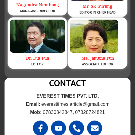
Nagendra Nembang
Mr. SK Gurung
MANAGING DIRECTOR
EDITOR IN CHIEF HEAD
Dr. Dut Pun
Ms. Jamuna Pun
EDITOR
ASSOCIATE EDITOR
CONTACT
EVEREST TIMES PVT. LTD.
Email:
everesttimes.article@gmail.com
Mob:
07830342847, 07828724821