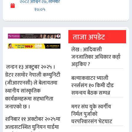
२०८२ आश्विन २७, सोमबार
१०:०५
ताजा अपडेट
लेख : आदिवासी
जनजातिका अधिकार कहाँ
अड्किए ?
लन्डन १३ अक्टुबर २०२५ ।
ग्रेटर रसमोर नेपाली कम्युनिटी
बल्याकवाटर भ्याली
(जीआरएनसी) ले बेलायतमा
रनर्ससंग १० किमी दौड
स्थानीय सांस्कृतिक
समन्वय बैठक सम्पन्न
कार्यक्रमहरूमा सहभागिता
मगर संघ युके स्वर्गीय
जनाएको छ ।
निर्मल पुर्जाको
शनिबार ११ अक्टोबर २०२५मा
घरपरिवारसंग भेटघाट
अल्डसटस्थित युनियन यार्डमा