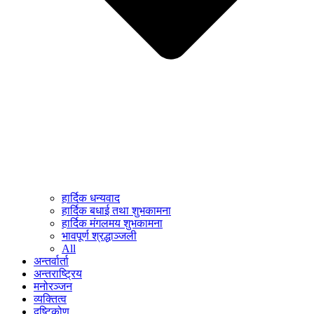
हार्दिक धन्यवाद
हार्दिक बधाई तथा शुभकामना
हार्दिक मंगलमय शुभकामना
भावपूर्ण श्रद्धाञ्जली
All
अन्तर्वार्ता
अन्तराष्ट्रिय
मनोरञ्जन
व्यक्तित्व
दृष्टिकोण