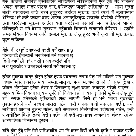
यस कृतिमा समावेश मुक्तकहरू साहित्यको नवरसहरुमा एक एक गर्दै चोबलेर
अब्बल बनाएर मात्र पाठक सामू पस्किएको जसरी लेखिएको छ । माया गुरुङ
बोली व्यवहारमा जति नरम हुनुहुन्छ उहाँका मुक्तक कहीं त्यही नै मुलायमपन
भेटिन्छ भने कतै ज्वाला बनेर आफ्ना असन्तुष्टिहरू सर्लक्कै पोखेको भेटिन्छन् ।
उता घरदेशमा भूकम्प आउँदा यता परदेशमा प्रवासी मन चर्किएको भावना
पोखिएको छ भने देशमा सुशासन नहुँदाको चिन्ताले सताएको देखिन्छ । उहाँले
समसामयिक विषयमा कति अब्बल मुक्तक लेख्नु हुन्छ भन्ने कुरा यो मुक्तकबाट
बुझ्न सकिन्छ:
बेईमानी र धूर्त ठगहरूले गस्ती गर्ने शहरमा छु
दिनदहाडै ईमान्दारी जबर्जस्ती गर्ने शहरमा छु
तिमी कहाँ छौ भनेर नसोध अब कसैले पनि
म त घुसखोर र ठगहरूले मस्ती गर्ने शहरमा छु
हरेक मुक्तक मात्र होइन हरेक हरफ स्वतन्त्र रुपमा पेश गर्न सकिने यस मुक्तक
विधामा मुक्तककारले माया, ममता, मातृत्व, अध्यात्म, धर्म, राजनीति, सुख, दु:ख र
जीवन भोगाईका हरेक क्षेत्र र विषयलाई सुक्ष्म रुपमा समावेश गरेको पाइन्छ ।
बहुआयामिक विषयबस्तु यस कृतिको विशेषता हो । यस कृतिको भूमिका लेख्नु हुने
डा. रुपक श्रेष्ठको भूमिकाको शब्द सापटी लिने हो भने ‘माया गुरुङका
मुक्तकहरूले कतै प्रणय यात्रा गर्छन, कतै मानवतावादी वकालत गर्छन, कतै
नारीवादी आवाज बुलन्द गर्छन, कतै समाजका विसंगतीको पर्दाफास गर्छन, कतै
राजनीतिक विसंगतिको बिरोध गर्छन भने कतै यस मानव जन्मको सार्थकता खोज्न
आध्यात्मिक चिन्तनमा दुब्छन्’ ।
यति हुँदा हुँदै पनि मैले समिक्षकीय धर्म निभाउन बिर्सें भने यो कृति र सर्जक प्रति