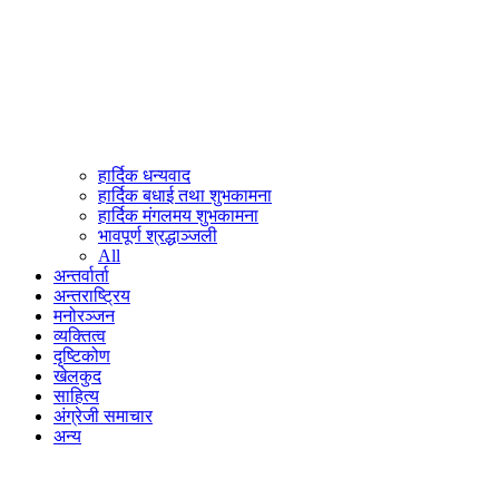
हार्दिक धन्यवाद
हार्दिक बधाई तथा शुभकामना
हार्दिक मंगलमय शुभकामना
भावपूर्ण श्रद्धाञ्जली
All
अन्तर्वार्ता
अन्तराष्ट्रिय
मनोरञ्जन
व्यक्तित्व
दृष्टिकोण
खेलकुद
साहित्य
अंग्रेजी समाचार
अन्य