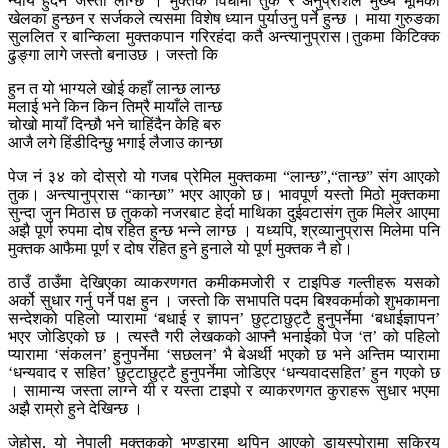
न्याय हुँदैन जस्तो लाग्छ । मुक्तक विधामा तुक र अनुप्राशले मुख्य भूमिका
खेलका हुन्छन र सर्जकले त्यसमा विशेष ध्यान पुर्याउनु पर्ने हुन्छ । माया गुरुङका
सुललित र बान्किला मुक्तकपान गरिरहंदा कतै अन्त्यानुप्रास।तुकमा किटिक्क
ढुङ्गा लागे जस्तो बनाउछ । जस्तो कि
हुन त यो भाग्यले खोई कहाँ लान्छ लान्छ
मलाई भने किन किन तिम्रै मायाँले तान्छ
चोखो मायाँ दिन्छौ भने चाहिंदैन केहि बरु
आजै लगे हिंडीदिन्छु भगाई लैजाउ कान्छा
पेज नं ३४ को दोस्रो यो गजब प्रेमिल मुक्तकमा “लान्छ”,“तान्छ” संग आएको
तुक। अन्त्यानुप्रास “कान्छा” भएर आएको छ। भावपूर्ण यस्तो मिठो मुक्तकमा
सुन्दा जुन मिठास छ तुकको नजरबाट हेर्दा माथिका दुईवटासंग तुक मिलेर आएमा
अझै पूर्ण रुपमा दोष रहित हुन्छ भन्ने लाग्छ । यध्यपि, श्रव्यानुप्रास मिलेमा पनि
मुक्तक आफैमा पूर्ण र दोष रहित हुने हुनाले यो पूर्ण मुक्तक नै हो।
ठाउँ ठाउँमा देखिएका व्याकरणगत कमीकमजोरी र टाइपिङ गल्तीहरू यसको
अर्को सुधार गर्नु पर्ने पक्ष हुन । जस्तो कि सभापति पदम बिश्वकर्माको शुभकामना
सन्देशको पहिलो प्यारामा ‘बधाई र ज्ञापन’ छुट्टाछुट्टै हुनुपर्नेमा ‘बधाईज्ञापन’
भएर जोडिएको छ । त्यस्तै गरी लेखकको आफ्नै भनाईको पेज ‘त’ को पहिलो
प्यारामा ‘संकलन’ हुनुपर्नेमा ‘सछलन’ भै बेअर्थी भएको छ भने अन्तिम प्यारामा
‘धन्यवाद र सहित’ छुट्टाछुट्टै हुनुपर्नेमा जोडिएर ‘धन्यवादसहित’ हुन गएको छ
। सामान्य जस्ता लाग्ने यी र यस्ता टाइपो र व्याकरणगत कुराहरू सुधार भएमा
अझै राम्रो हुने देखिन्छ ।
जेहोस्, यो नेपाली मुक्तकको भण्डारमा थपिन आएको डायस्पोरामा सक्रिय