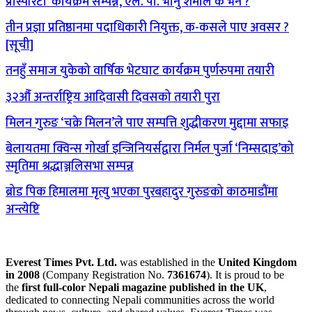
प्रोस्पेरिटी’ कार्यक्रम सम्पन्न, एल. पी. भानु शर्माले के भने ?
तीन प्रज्ञा प्रतिष्ठानमा पदाधिकारी नियुक्त, क-कसले पाए अवसर ?
[सूची]
तनहुँ समाज युकेको वार्षिक भेटघाट कार्यक्रम पुर्णरुपमा तयारी
३२औँ अन्तर्राष्ट्रिय आदिवासी दिवसको तयारी पुरा
मिलन गुरुङ ‘चक्रे मिलन’ले पाए सम्पत्ति शुद्धीकरण मुद्दामा सफाइ
बेलायतमा क्विन्स गोर्खा इन्जिनियर्सद्वारा निर्मल पुर्जा ‘निम्सदाइ’को
स्मृतिमा श्रद्धाञ्जलिसभा सम्पन्न
ब्रोड पिक हिमालमा मृत्यु भएका पुरबहादुर गुरुङको काठमाडौंमा
अन्त्येष्टि
Everest Times Pvt. Ltd.
was established in the
United Kingdom
in 2008
(Company Registration No.
7361674
). It is proud to be
the
first full-color Nepali magazine published in the UK
,
dedicated to connecting Nepali communities across the world