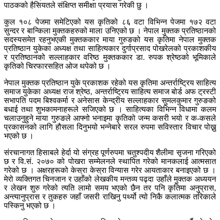
पाठकको हैसियतले संक्षिप्त समीक्षा प्रयास गरेकी छु ।
कुल १०८ पेजमा समेटिएको यस कृतिको ८६ वटा विभिन्न पेजमा १७२ वटा
सुन्दर र बान्किला मुक्तकहरुको माला उनिएको छ । नेपाल मुक्तक प्रतिष्ठानको
सदस्यसमेत रहनुभएकी मुक्तककार माया गुरुङको यस कृतिमा नेपाल मुक्तक
प्रतिष्ठान युकेका अध्यक्ष तथा साहित्यकार दुर्गाप्रसाद पोखरेलको प्रकाशकीय
र प्रतिष्ठानको सल्लाहकार वरिष्ठ मुक्तककार डा. रुपक श्रेष्ठको भूमिकाले
कृतिको चिरफारसहित ओज थपेको छ ।
नेपाल मुक्तक प्रतिष्ठान युके प्रकाशक रहेको यस कृतिमा अन्तर्राष्ट्रिय साहित्य
समाज युकेका अध्यक्ष राज श्रेष्ठ, अन्तर्राष्ट्रिय साहित्य समाज बोर्ड अफ ट्रस्टी
सभापति पदम बिश्वकर्मा र अनेसास केन्द्रीय सल्लाहकार सुमलकुमार गुरुङको
बधाई तथा शुभकामनाहरूले सजिएको छ । साहित्यका विभिन्न विधामा कलम
चलाउनुहुने माया गुरुङले आफ्नो भनाइमा कृतिको जन्म कसरी भयो र क-कसले
प्रकासनको लागि हौसला दिनुभयो भन्नेबारे सरल रुपमा सविस्तार विचार पोख्नु
भएको छ ।
संरचानागत हिसाबले हेर्दा यो संग्रह पूर्णरुपमा चतुश्पदीय शैलीमा सृजना गरिएको
छ र वि.सं. २०७० को पोखरा सम्मेलनले स्थापित गरेको मानकलाई आत्मसात
गरेको छ । अक्षरहरूको केस्रा केस्रा विन्यास गरेर आयताकार बनाइएको छ ।
मेरो व्यक्तिगत चिनजान र उहाँको लेखकीय मन्तव्य पढ्दा उहाँले मुक्तक अध्ययन
र लेखन शुरु गरेको त्यति लामो समय भएको छैन तर पनि कृतिमा अनुप्रास,
अन्त्यानुप्रास र तुकहरु जहाँ जसरी राखिनु पर्थ्यो त्यो निकै कलात्मक तरिकाले
पस्किनु भएको छ ।