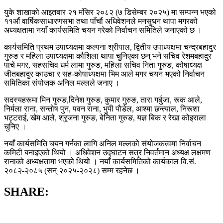
युके शाखाको आइतबार २१ मंसिर २०८२ (७ डिसेम्बर २०२५) मा सम्पन्न भएको
११औं वार्षिकसाधारणसभा तथा पाँचौं अधिवेशनले मनसुधन थापा मगरको
अध्यक्षतामा नयाँ कार्यसमिति चयन गरेको निर्वाचन समितिले जनाएको छ ।
कार्यसमिति प्रथम उपाध्यक्षमा कल्पना श्रीपाल, द्वितीय उपाध्यक्षमा चन्द्रबहादुर
गुरुङ र महिला उपाध्यक्षमा कौशिला थापा चुनिएका छन् भने सचिव रेशमबहादुर
पाचे मगर, सहसचिव धर्म लामा गुरुङ, महिला सचिव निता गुरुङ, कोषाध्यक्ष
जीतबहादुर काउचा र सह-कोषाध्यक्षमा भिम आले मगर चयन भएको निर्वाचन
समितिका संयोजक अनिल मल्लले जनाए ।
सदस्यहरूमा मिन गुरुङ,दिनेश गुरुङ, कुमार गुरुङ, तारा गर्बुजा, रूक आले,
निर्मला राना, सन्तोष पुन, पवन राना, भुपी पौडेल, आश्मा छन्त्याल, निरूशा
भट्टराई, खेम आले, श्रृजना गुरुङ, बेनिता गुरुङ, यज्ञ बिक र रेखा कोइराला
चुनिए ।
नयाँ कार्यसमिति चयन गर्नका लागि अनिल मल्लको संयोजकत्वमा निर्वाचन
कमिटी बनाइएको थियो । अधिवेशन उद्घाटन सत्र निवर्तमान अध्यक्ष लक्षमण
रानाको अध्यक्षतामा भएको थियो । नयाँ कार्यसमितिको कार्यकाल वि.सं.
२०८२-२०८५ (सन् २०२५-२०२८) सम्म रहनेछ ।
SHARE: