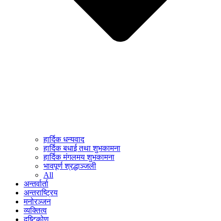
हार्दिक धन्यवाद
हार्दिक बधाई तथा शुभकामना
हार्दिक मंगलमय शुभकामना
भावपूर्ण श्रद्धाञ्जली
All
अन्तर्वार्ता
अन्तराष्ट्रिय
मनोरञ्जन
व्यक्तित्व
दृष्टिकोण