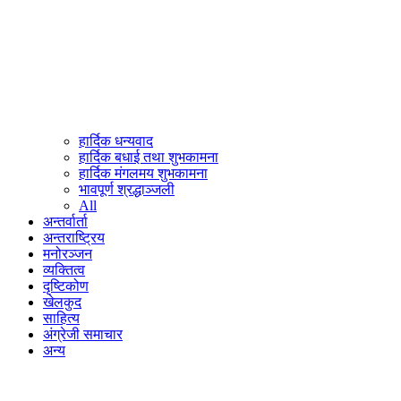
हार्दिक धन्यवाद
हार्दिक बधाई तथा शुभकामना
हार्दिक मंगलमय शुभकामना
भावपूर्ण श्रद्धाञ्जली
All
अन्तर्वार्ता
अन्तराष्ट्रिय
मनोरञ्जन
व्यक्तित्व
दृष्टिकोण
खेलकुद
साहित्य
अंग्रेजी समाचार
अन्य