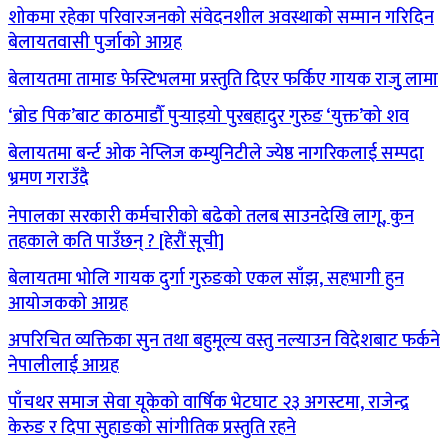
शोकमा रहेका परिवारजनको संवेदनशील अवस्थाको सम्मान गरिदिन
बेलायतवासी पुर्जाको आग्रह
बेलायतमा तामाङ फेस्टिभलमा प्रस्तुति दिएर फर्किए गायक राजुु लामा
‘ब्रोड पिक’बाट काठमाडौँ पुर्‍याइयो पुरबहादुर गुरुङ ‘युक्त’को शव
बेलायतमा बर्न्ट ओक नेप्लिज कम्युनिटीले ज्येष्ठ नागरिकलाई सम्पदा
भ्रमण गराउँदै
नेपालका सरकारी कर्मचारीको बढेको तलब साउनदेखि लागू, कुन
तहकाले कति पाउँछन् ? [हेरौं सूची]
बेलायतमा भोलि गायक दुर्गा गुरुङको एकल साँझ, सहभागी हुन
आयोजकको आग्रह
अपरिचित व्यक्तिका सुन तथा बहुमूल्य वस्तु नल्याउन विदेशबाट फर्कने
नेपालीलाई आग्रह
पाँचथर समाज सेवा यूकेको वार्षिक भेटघाट २३ अगस्टमा, राजेन्द्र
केरुङ र दिपा सुहाङको सांगीतिक प्रस्तुति रहने