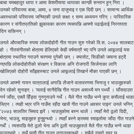
बाबा यमबहादुर थापा र आमा केशरीमाया थापाका कान्छी सन्तान हुन् निरा ।
उनको परिवारमा बाबा, आमा, ४ जना दाजुभाइ र एक दिदी छन् । सामान्य आर्थिक
अवस्थाको परिवारमा जन्मिएकी उनले कक्षा ९ सम्म अध्ययन गरिन् । पारिवारिक
कारण र संगीतप्रतिको झुकावका कारण त्यसपछि आफ्नो पढाईलाई निरन्तरता
दिन सकिनन् ।
उनले औपचारिक रुपमा लोकदोहोरी गीत गाउन सुरु गरेको वि.स. २०७४ सालबाट
हो । गीतसंगीतको क्षेत्रमा हेलिएको केही वर्षमात्रै भए पनि उनले आफूलाई यस
क्षेत्रमा स्थापित गराउने चरणमा पुगेकी छन् । क्यासेट, सिडीको जमाना हट्दै
गएपछि लोकदोहोरीको संरक्षण र विकास अनि रोजगारी सिर्जनाका लागि
खोलिएको दोहोरी साँझहरुबाट उनले आफूलाई तिखार्न मौका पाएकी छन् ।
उनले आफ्नो गायन यात्रालाई अगाडि लैजाने वातावरणमा भिनाजु र भाउजुहरुको
देन रहेको सुनाइन् । ‘मलाई सानैदेखि गीत गाउन असाध्यै मन पर्थ्यो । घाँसदाउरा
गर्न जाँदा, एक्लै हिँड्दा गुनगुनाउने गर्थे । मैले गीत गाउँछ भन्ने कुरा कसैलाई थाहा
थिएन । त्यही भएर पनि गाउँमा रहँदा खासै गीत गाउने अवसर पाइन’ उनले भनिन्
‘२०७३ सालतिर भिमाद झरें । भाउजुकोमा बस्न थालें । त्यहाँ मेरो ठूलो दिदी,
भेना, भाउजु, माइजुहरु हुनुहुन्थ्यो । त्यहाँ बस्ने क्रममा रमाइलोमा जाँदा गीत गाउने
गर्थें । त्यसपछि मेरो ठूलो भेना अनि ठूली भाउजुहरुले मैले गीत गाउँछ भन्ने थाहा
पाउनुभयो । सधैं घरमै गीत गाउन लगाउनुहुन्थ्यो । सबैले राम्रो स्वर छ