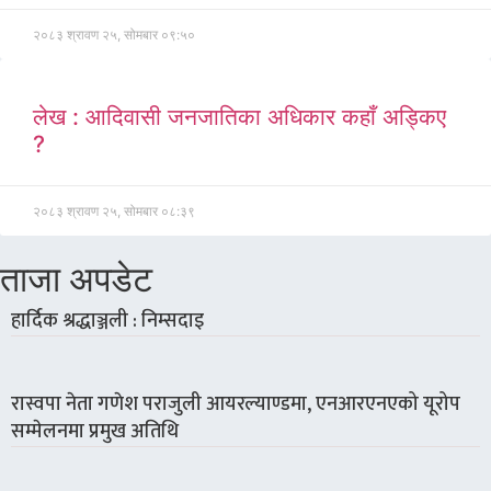
२०८३ श्रावण २५, सोमबार ०९:५०
लेख : आदिवासी जनजातिका अधिकार कहाँ अड्किए
?
२०८३ श्रावण २५, सोमबार ०८:३९
ताजा अपडेट
हार्दिक श्रद्धाञ्जली : निम्सदाइ
रास्वपा नेता गणेश पराजुली आयरल्याण्डमा, एनआरएनएको यूरोप
सम्मेलनमा प्रमुख अतिथि