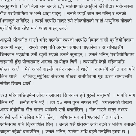
भन्नुहुन्थ्यो ।’ त्यो बेला जब उनले ८/९ महिनापछि तनहुँको खैरेनीटार महोत्सवमा
गीत प्रतियोगिता छ भन्ने थाहा पाइन् । उनले त्यहाँ जान मन गरिन् र उनको
भिनाजुले लगिदिए । त्यहाँ गएपछि मात्रै त्यो लोकगीतको नभई आधुनिक गीतको
प्रतियोगिता रहेछ भन्ने थाहा पाइन् उनले ।
आफूले लोकगीत गाउने भनेर गएकोमा त्यस्तो भएपछि हिम्मत राखी प्रतियोगितामा
सहभागी भइन् । राम्रो नभए पनि अनुभव संगाल्न पाएकोमा र साथीभाइसँग
चिनजान भएकोमा उनी खुसी भएको उनले सुनाइन् । उनले भनिन् ‘प्रतियोगितामा
सहभागी हुँदा पोखराबाट आएका साथीहरु चिनें । त्यसपछि केही महिनापछि
पोखरा आएँ । मेरो आफ्नै दाइसँग बसेर काम गर्न थालें । कामसँगै संगीत कक्ष पनि
लिन थालें । जोजिजू म्युजिक सेन्टरमा पोखरा रानीपौवामा गुरु करण तामाङसँग
संगीत सिक्न थालेँ ।
२/३ महिनापछि इमेज लोक कलाकार सिजन-२ हुने गुरुले भन्नुभयो । म पनि भाग
लिन गएँ । छनौट पनि भएँ । टप २० सम्म पुग्न सफल भएँ ।’त्यसलगत्तै पोखरा
आएर दोहोरीमा गीत गाउन थालेको उनी बताउँछिन् । गीत गाउने मात्र नभएर
अहिले उनी मोडलिङ पनि गर्छिन् । अभिनय मन पर्ने भएकाले गीत गाउने र
अभिनयमा पनि क्रियाशील छिन् । उनले यसै क्षेत्रमा अघि बढ्ने र भविष्य बनाउने
चाहना रहेको बताउँछिन् । उनले भनिन्, ‘यसैमा अघि बढ्ने मनदेखि इच्छा छ ।