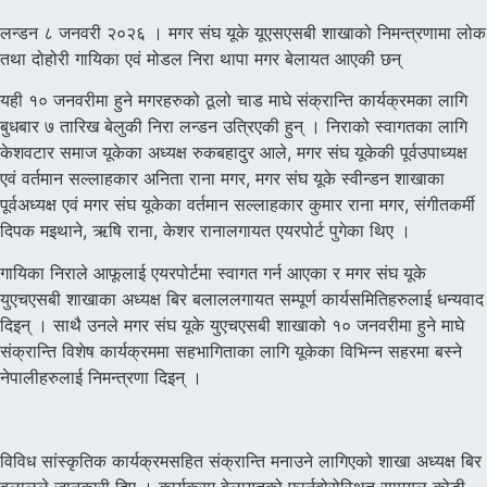
लन्डन ८ जनवरी २०२६ । मगर संघ यूके यूएसएसबी शाखाको निमन्त्रणामा लोक
तथा दोहोरी गायिका एवं मोडल निरा थापा मगर बेलायत आएकी छन्
यही १० जनवरीमा हुने मगरहरुको ठूलो चाड माघे संक्रान्ति कार्यक्रमका लागि
बुधबार ७ तारिख बेलुकी निरा लन्डन उत्रिएकी हुन् । निराको स्वागतका लागि
केशवटार समाज यूकेका अध्यक्ष रुकबहादुर आले, मगर संघ यूकेकी पूर्वउपाध्यक्ष
एवं वर्तमान सल्लाहकार अनिता राना मगर, मगर संघ यूके स्वीन्डन शाखाका
पूर्वअध्यक्ष एवं मगर संघ यूकेका वर्तमान सल्लाहकार कुमार राना मगर, संगीतकर्मी
दिपक मइथाने, ऋषि राना, केशर रानालगायत एयरपोर्ट पुगेका थिए ।
गायिका निराले आफूलाई एयरपोर्टमा स्वागत गर्न आएका र मगर संघ यूके
युएचएसबी शाखाका अध्यक्ष बिर बलाललगायत सम्पूर्ण कार्यसमितिहरुलाई धन्यवाद
दिइन् । साथै उनले मगर संघ यूके युएचएसबी शाखाको १० जनवरीमा हुने माघे
संक्रान्ति विशेष कार्यक्रममा सहभागिताका लागि यूकेका विभिन्न सहरमा बस्ने
नेपालीहरुलाई निमन्त्रणा दिइन् ।
विविध सांस्कृतिक कार्यक्रमसहित संक्रान्ति मनाउने लागिएको शाखा अध्यक्ष बिर
बलालले जानकारी दिए । कार्यक्रम बेलायतको फार्नबोरोस्थित सामुयल कोडी