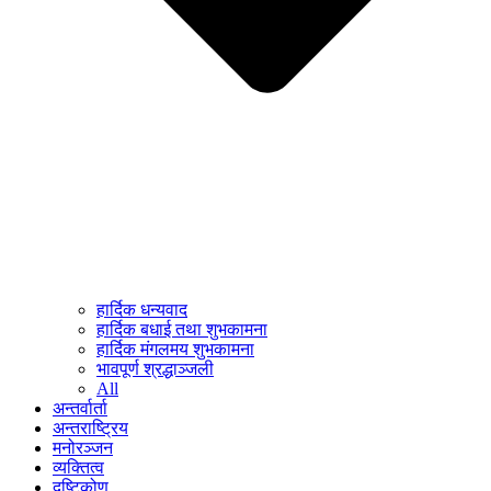
हार्दिक धन्यवाद
हार्दिक बधाई तथा शुभकामना
हार्दिक मंगलमय शुभकामना
भावपूर्ण श्रद्धाञ्जली
All
अन्तर्वार्ता
अन्तराष्ट्रिय
मनोरञ्जन
व्यक्तित्व
दृष्टिकोण