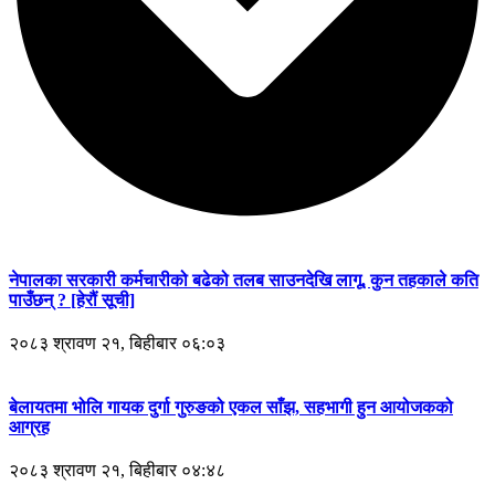
नेपालका सरकारी कर्मचारीको बढेको तलब साउनदेखि लागू, कुन तहकाले कति
पाउँछन् ? [हेरौं सूची]
२०८३ श्रावण २१, बिहीबार ०६:०३
बेलायतमा भोलि गायक दुर्गा गुरुङको एकल साँझ, सहभागी हुन आयोजकको
आग्रह
२०८३ श्रावण २१, बिहीबार ०४:४८