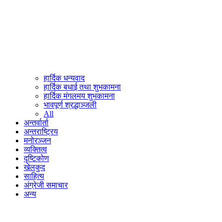
हार्दिक धन्यवाद
हार्दिक बधाई तथा शुभकामना
हार्दिक मंगलमय शुभकामना
भावपूर्ण श्रद्धाञ्जली
All
अन्तर्वार्ता
अन्तराष्ट्रिय
मनोरञ्जन
व्यक्तित्व
दृष्टिकोण
खेलकुद
साहित्य
अंग्रेजी समाचार
अन्य