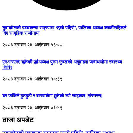
नुवाकोटको पञ्चकन्या राप्रपामा ‘ठूलो पहिरो’, पालिका अध्यक्ष कार्कीसहितले
दिए सामूहिक राजीनामा
२०८३ श्रावण २४, आईतवार १३:०७
एनआरएनए यूकेकी पूर्वअध्यक्ष पुनम गुरुङको अगुवाइमा जन्मथलोमा स्वास्थ्य
शिविर
२०८३ श्रावण २४, आईतवार १०:३९
घर फर्किने हुटहुटी र बसपार्कमा छुटेको त्यो साइकल [संस्मरण]
२०८३ श्रावण २४, आईतवार ०९:४९
ताजा अपडेट