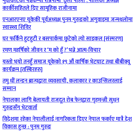
नुवाकोटको पञ्चकन्या राप्रपामा ‘ठूलो पहिरो’, पालिका अध्यक्ष
कार्कीसहितले दिए सामूहिक राजीनामा
एनआरएनए यूकेकी पूर्वअध्यक्ष पुनम गुरुङको अगुवाइमा जन्मथलोमा
स्वास्थ्य शिविर
घर फर्किने हुटहुटी र बसपार्कमा छुटेको त्यो साइकल [संस्मरण]
रमण महर्षिको जीवन र ‘म को हुँ ?’ भन्ने आत्म-विचार
यस्तो भयो तनहुँ समाज यूकेको १९ औं वार्षिक भेटघाट तथा बीबीक्यू
कार्यक्रम [तस्बिरहरु]
तमु धीं लन्डन ब्रान्चद्वारा व्यवसायी, कलाकार र काउन्सिलरलाई
सम्मान
नेपालका लागि बेलायती राजदूत रोब फेनद्वारा गृहमन्त्री सुधन
गुरुङसँग भेटवार्ता
विदेशमा रहेका नेपालीलाई नागरिकता दिएर नेपाल फर्काए मात्रै देश
विकास हुन्छ : पुनम गुरुङ