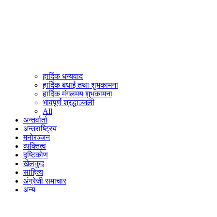
हार्दिक धन्यवाद
हार्दिक बधाई तथा शुभकामना
हार्दिक मंगलमय शुभकामना
भावपूर्ण श्रद्धाञ्जली
All
अन्तर्वार्ता
अन्तराष्ट्रिय
मनोरञ्जन
व्यक्तित्व
दृष्टिकोण
खेलकुद
साहित्य
अंग्रेजी समाचार
अन्य