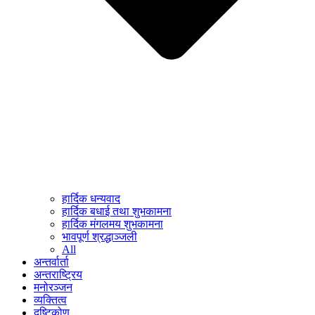
हार्दिक धन्यवाद
हार्दिक बधाई तथा शुभकामना
हार्दिक मंगलमय शुभकामना
भावपूर्ण श्रद्धाञ्जली
All
अन्तर्वार्ता
अन्तराष्ट्रिय
मनोरञ्जन
व्यक्तित्व
दृष्टिकोण