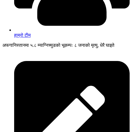
हाम्रो टीम
अफगानिस्तानमा ५.८ म्याग्निच्युडको भूकम्पः ८ जनाको मृत्यु, धेरै घाइते