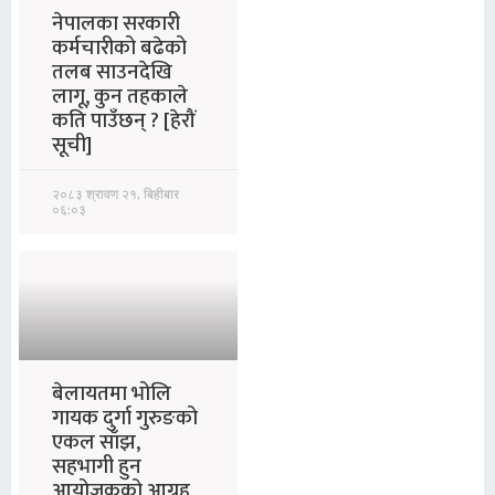
नेपालका सरकारी
कर्मचारीको बढेको
तलब साउनदेखि
लागू, कुन तहकाले
कति पाउँछन् ? [हेरौं
सूची]
२०८३ श्रावण २१, बिहीबार
०६:०३
बेलायतमा भोलि
गायक दुर्गा गुरुङको
एकल साँझ,
सहभागी हुन
आयोजकको आग्रह