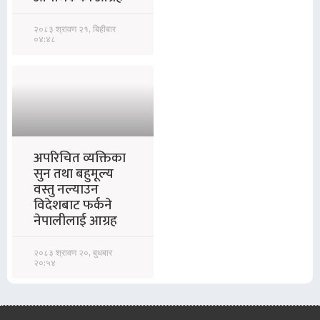
२०८३ श्रावण २१, बिहीबार
०४:४८
अपरिचित व्यक्तिका
सुन तथा बहुमूल्य
वस्तु नल्याउन
विदेशबाट फर्कने
नेपालीलाई आग्रह
२०८३ श्रावण २०, बुधबार
२०:५४